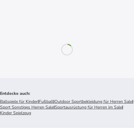
Entdecke auch
:
Ballspiele für Kinder
|
Fußball
|
Outdoor Sportbekleidung für Herren Sale
|
Sport Sonstiges Herren Sale
|
Sportausrüstung für Herren im Sale
|
Kinder Spielzeug