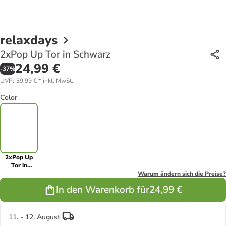
relaxdays
2xPop Up Tor in Schwarz
24,99 €
-
37
%
UVP
:
39,99 €
*
inkl. MwSt.
Color
2xPop Up
Tor in
Schwarz
Warum ändern sich die Preise?
In den Warenkorb für
24,99 €
11. - 12. August