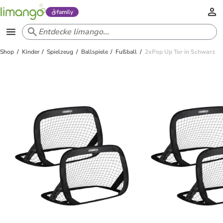
family
Shop
Kinder
Spielzeug
Ballspiele
Fußball
2xPop Up Tor in Schwarz