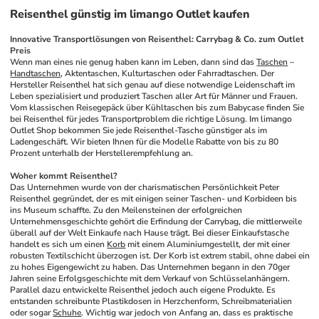
Reisenthel günstig im limango Outlet kaufen
Innovative Transportlösungen von Reisenthel: Carrybag & Co. zum Outlet 
Preis
Wenn man eines nie genug haben kann im Leben, dann sind das 
Taschen
 – 
Handtaschen
, Aktentaschen, Kulturtaschen oder Fahrradtaschen. Der 
Hersteller Reisenthel hat sich genau auf diese notwendige Leidenschaft im 
Leben spezialisiert und produziert Taschen aller Art für Männer und Frauen. 
Vom klassischen Reisegepäck über Kühltaschen bis zum Babycase finden Sie 
bei Reisenthel für jedes Transportproblem die richtige Lösung. Im limango 
Outlet Shop bekommen Sie jede Reisenthel-Tasche günstiger als im 
Ladengeschäft. Wir bieten Ihnen für die Modelle Rabatte von bis zu 80 
Prozent unterhalb der Herstellerempfehlung an. 
Woher kommt Reisenthel?
Das Unternehmen wurde von der charismatischen Persönlichkeit Peter 
Reisenthel gegründet, der es mit einigen seiner Taschen- und Korbideen bis 
ins Museum schaffte. Zu den Meilensteinen der erfolgreichen 
Unternehmensgeschichte gehört die Erfindung der Carrybag, die mittlerweile 
überall auf der Welt Einkaufe nach Hause trägt. Bei dieser Einkaufstasche 
handelt es sich um einen 
Korb
 mit einem Aluminiumgestellt, der mit einer 
robusten Textilschicht überzogen ist. Der Korb ist extrem stabil, ohne dabei ein 
zu hohes Eigengewicht zu haben. Das Unternehmen begann in den 70ger 
Jahren seine Erfolgsgeschichte mit dem Verkauf von Schlüsselanhängern. 
Parallel dazu entwickelte Reisenthel jedoch auch eigene Produkte. Es 
entstanden schreibunte Plastikdosen in Herzchenform, Schreibmaterialien 
oder sogar 
Schuhe
. Wichtig war jedoch von Anfang an, dass es praktische 