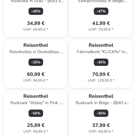
Rucksack in Grau - (B)43 x
Einkaufstrolley in Beige/
(H)43 x (T)17 cm
Schwarz - (B)43 x (H)53 x
-
49
%
-
47
%
(T)21 cm
34,99 €
41,99 €
UVP
:
69,95 €
*
UVP
:
79,95 €
*
Reisenthel
Reisenthel
Reisetrolley in Dunkelblau -
Fahrradkorb "KLICKfix" in
(B)49 x (H)41 x (T)30 cm
Bunt - (B)45 x (H)40 x (T)40
-
35
%
-
45
%
cm
60,99 €
70,99 €
UVP
:
94,95 €
*
UVP
:
129,95 €
*
Reisenthel
Reisenthel
Rucksack "Allday" in Pink -
Rucksack in Beige - (B)43 x
(B)30 x (H)39 x (T)13 cm
(H)43 x (T)17 cm
-
56
%
-
45
%
25,99 €
37,99 €
UVP
:
59,95 €
*
UVP
:
69,95 €
*