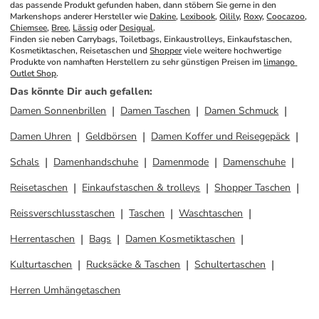
das passende Produkt gefunden haben, dann stöbern Sie gerne in den 
Markenshops anderer Hersteller wie 
Dakine
, 
Lexibook
, 
Oilily
, 
Roxy
, 
Coocazoo
, 
Chiemsee
, 
Bree
, 
Lässig
 oder 
Desigual
.
Finden sie neben Carrybags, Toiletbags, Einkaustrolleys, Einkaufstaschen, 
Kosmetiktaschen, Reisetaschen und 
Shopper
 viele weitere hochwertige 
Produkte von namhaften Herstellern zu sehr günstigen Preisen im 
limango 
Outlet Shop
.
Das könnte Dir auch gefallen
:
Damen Sonnenbrillen
Damen Taschen
Damen Schmuck
Damen Uhren
Geldbörsen
Damen Koffer und Reisegepäck
Schals
Damenhandschuhe
Damenmode
Damenschuhe
Reisetaschen
Einkaufstaschen & trolleys
Shopper Taschen
Reissverschlusstaschen
Taschen
Waschtaschen
Herrentaschen
Bags
Damen Kosmetiktaschen
Kulturtaschen
Rucksäcke & Taschen
Schultertaschen
Herren Umhängetaschen