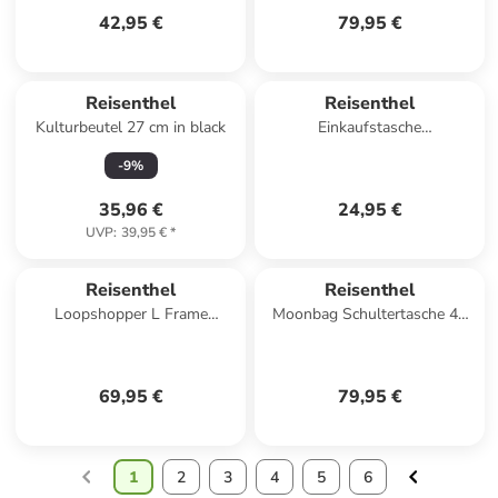
42,95 €
79,95 €
Reisenthel
Reisenthel
Kulturbeutel 27 cm in black
Einkaufstasche
easyshoppingbag in Dots
-
9
%
35,96 €
24,95 €
UVP
:
39,95 €
*
Reisenthel
Reisenthel
Loopshopper L Frame
Moonbag Schultertasche 48
Shopper Tasche 46 cm in
cm in cord grey
frame rhombus olive
69,95 €
79,95 €
1
2
3
4
5
6