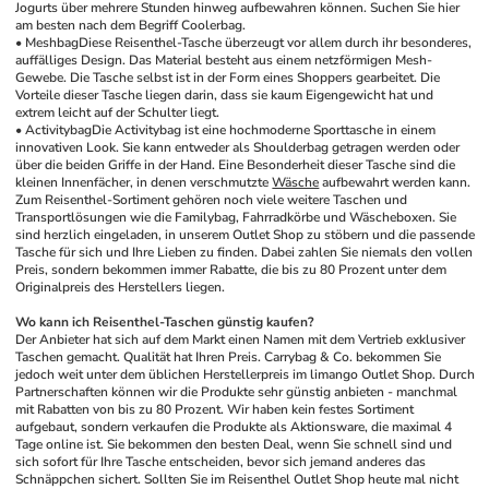
Jogurts über mehrere Stunden hinweg aufbewahren können. Suchen Sie hier 
am besten nach dem Begriff Coolerbag. 
• Meshbag
Diese Reisenthel-Tasche überzeugt vor allem durch ihr besonderes, 
auffälliges Design. Das Material besteht aus einem netzförmigen Mesh-
Gewebe. Die Tasche selbst ist in der Form eines Shoppers gearbeitet. Die 
Vorteile dieser Tasche liegen darin, dass sie kaum Eigengewicht hat und 
extrem leicht auf der Schulter liegt. 
• Activitybag
Die Activitybag ist eine hochmoderne Sporttasche in einem 
innovativen Look. Sie kann entweder als Shoulderbag getragen werden oder 
über die beiden Griffe in der Hand. Eine Besonderheit dieser Tasche sind die 
kleinen Innenfächer, in denen verschmutzte 
Wäsche
 aufbewahrt werden kann. 
Zum Reisenthel-Sortiment gehören noch viele weitere Taschen und 
Transportlösungen wie die Familybag, Fahrradkörbe und Wäscheboxen. Sie 
sind herzlich eingeladen, in unserem Outlet Shop zu stöbern und die passende 
Tasche für sich und Ihre Lieben zu finden. Dabei zahlen Sie niemals den vollen 
Preis, sondern bekommen immer Rabatte, die bis zu 80 Prozent unter dem 
Originalpreis des Herstellers liegen. 
Wo kann ich Reisenthel-Taschen günstig kaufen?
Der Anbieter hat sich auf dem Markt einen Namen mit dem Vertrieb exklusiver 
Taschen gemacht. Qualität hat Ihren Preis. Carrybag & Co. bekommen Sie 
jedoch weit unter dem üblichen Herstellerpreis im limango Outlet Shop. Durch 
Partnerschaften können wir die Produkte sehr günstig anbieten - manchmal 
mit Rabatten von bis zu 80 Prozent. Wir haben kein festes Sortiment 
aufgebaut, sondern verkaufen die Produkte als Aktionsware, die maximal 4 
Tage online ist. Sie bekommen den besten Deal, wenn Sie schnell sind und 
sich sofort für Ihre Tasche entscheiden, bevor sich jemand anderes das 
Schnäppchen sichert. Sollten Sie im Reisenthel Outlet Shop heute mal nicht 