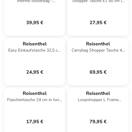
thermo coolerbag -
Shopper Tasche E1 50 cm in
Kühltasche 44.5 cm (twist
dots
coffee) in sky rose
39,95 €
27,95 €
Reisenthel
Reisenthel
Easy Einkaufstasche 32,5 cm
Carrybag Shopper Tasche 48
in dots
cm in smiley grey
24,95 €
69,95 €
Reisenthel
Reisenthel
Flaschentasche 24 cm in twist
Loopshopper L Frame
silver
Shopper Tasche 46 cm in
puffer iced matcha
17,95 €
79,95 €