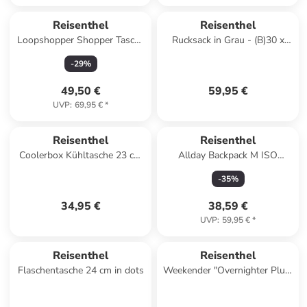
Reisenthel
Reisenthel
Loopshopper Shopper Tasche
Rucksack in Grau - (B)30 x
L 46 cm in jacquard rose
(H)41 x (T)15 cm
-
29
%
49,50 €
59,95 €
UVP
:
69,95 €
*
Reisenthel
Reisenthel
Coolerbox Kühltasche 23 cm
Allday Backpack M ISO
in leo macchiato
Kühltasche 30 cm in twist
-
35
%
coffee
34,95 €
38,59 €
UVP
:
59,95 €
*
Reisenthel
Reisenthel
Flaschentasche 24 cm in dots
Weekender "Overnighter Plus"
in Dunkelblau - (B)70 x (H)38
x (T)29 cm