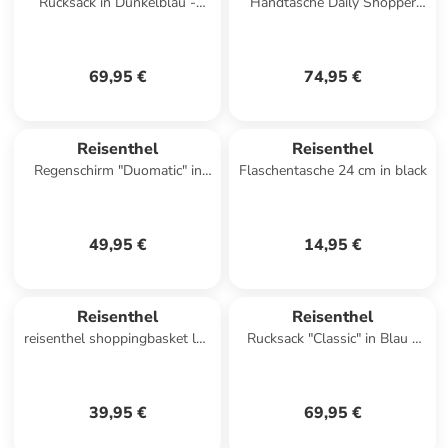
Rucksack in Dunkelblau -
Handtasche Daily Shopper
(B)43 x (H)43 x (T)17 cm
Business in Leo Macchiato
69,95 €
74,95 €
Reisenthel
Reisenthel
Regenschirm "Duomatic" in
Flaschentasche 24 cm in black
Schwarz/ Grau
49,95 €
14,95 €
Reisenthel
Reisenthel
reisenthel shoppingbasket leo
Rucksack "Classic" in Blau -
macchiato
(B)28 x (H)39 x (T)12 cm
39,95 €
69,95 €