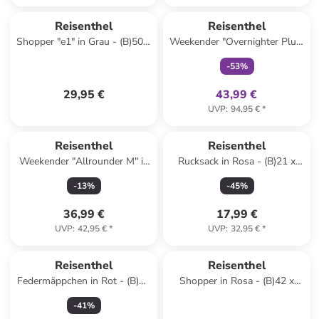
family
exklusiv
Reisenthel
Reisenthel
Shopper "e1" in Grau - (B)50 x
Weekender "Overnighter Plus"
(H)26,5 x (T)16,5 cm
in Blau - (B)70 x (H)38 x (T)29
-
53
%
cm
29,95 €
43,99 €
UVP
:
94,95 €
*
Reisenthel
Reisenthel
Weekender "Allrounder M" in
Rucksack in Rosa - (B)21 x
Dunkelblau/ Weiß - (B)40 x
(H)28 x (T)12 cm
-
13
%
-
45
%
(H)33,5 x (T)24 cm
36,99 €
17,99 €
UVP
:
42,95 €
*
UVP
:
32,95 €
*
Reisenthel
Reisenthel
Federmäppchen in Rot - (B)21
Shopper in Rosa - (B)42 x
x (H)10 x (T)7 cm
(H)35 x (T)17 cm
-
41
%