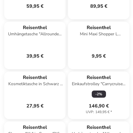
59,95 €
89,95 €
Reisenthel
Reisenthel
Umhängetasche "Allrounder"
Mini Maxi Shopper L
in Dunkelblau - (B)22 x (H)24
Einkaufstasche 44 cm in black
x (T)13 cm
39,95 €
9,95 €
Reisenthel
Reisenthel
Kosmetiktasche in Schwarz -
Einkaufstrolley "Carrycruiser"
(B)26 x (H)12 x (T)10 cm
in Beige - (B)42 x (H)47,5 x
-
2
%
(T)32 cm
27,95 €
146,90 €
UVP
:
149,95 €
*
Reisenthel
Reisenthel