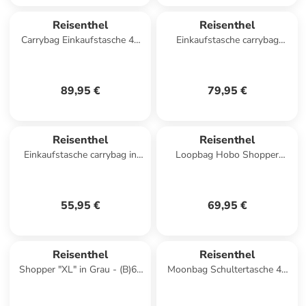
Reisenthel
Reisenthel
Carrybag Einkaufstasche 48
Einkaufstasche carrybag
cm in western
special edition in Silver
Crackle
89,95 €
79,95 €
Reisenthel
Reisenthel
Einkaufstasche carrybag in
Loopbag Hobo Shopper
Twist Maroon
Tasche 64 cm in puffer iced
matcha
55,95 €
69,95 €
Reisenthel
Reisenthel
Shopper "XL" in Grau - (B)68
Moonbag Schultertasche 48
x (H)45,5 x (T)20 cm
cm in teddy leo olive