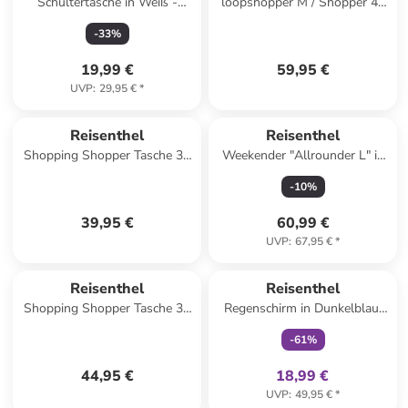
Schultertasche in Weiß -
loopshopper M / Shopper 40
(B)26 x (H)15 cm
cm (summerstripes coffee) in
-
33
%
frame leo macchiato
19,99 €
59,95 €
UVP
:
29,95 €
*
Reisenthel
Reisenthel
Shopping Shopper Tasche 33
Weekender "Allrounder L" in
cm in bouclé black
Dunkelblau - (B)48 x (H)39,5 x
-
10
%
(T)29 cm
39,95 €
60,99 €
UVP
:
67,95 €
*
family
exklusiv
Reisenthel
Reisenthel
Shopping Shopper Tasche 33
Regenschirm in Dunkelblau/
cm in puffer iced matcha
Rot
-
61
%
44,95 €
18,99 €
UVP
:
49,95 €
*