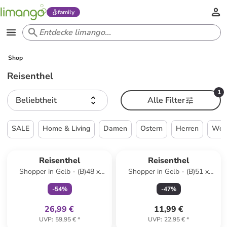
family
Shop
Reisenthel
1
Beliebtheit
Alle Filter
SALE
Home & Living
Damen
Ostern
Herren
Wei
family
exklusiv
Reisenthel
Reisenthel
Shopper in Gelb - (B)48 x
Shopper in Gelb - (B)51 x
(H)29 x (T)28 cm
(H)30,5 x (T)26 cm
-
54
%
-
47
%
26,99 €
11,99 €
UVP
:
59,95 €
*
UVP
:
22,95 €
*