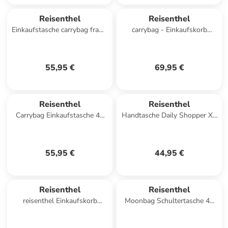
Reisenthel
Reisenthel
Einkaufstasche carrybag frame
carrybag - Einkaufskorb
in Leo Nero
(western) in frame rhombus
midnight gold
55,95 €
69,95 €
Reisenthel
Reisenthel
Carrybag Einkaufstasche 48
Handtasche Daily Shopper XS
cm in frame twist sage
in Leo Macchiato
55,95 €
44,95 €
Reisenthel
Reisenthel
reisenthel Einkaufskorb
Moonbag Schultertasche 48
carrybag frame gold/black
cm in cord sand