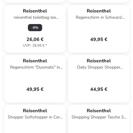
Reisenthel
Reisenthel
reisenthel toiletbag leo
Regenschirm in Schwarz/
macchiato
Weiß
-
9
%
26,06 €
49,95 €
UVP
:
28,95 €
*
Reisenthel
Reisenthel
Regenschirm "Duomatic" in
Daily Shopper Shopper
Khaki/ Schwarz
Tasche 21 cm in
summerstripes coffee
49,95 €
44,95 €
Reisenthel
Reisenthel
Shopper Softshopper in Cord
Shopping Shopper Tasche 33
Sand
cm in dots