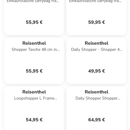
Einkaufstasche carrybag frame
Einkaufstasche carrybag frame
twist in Twist Pink
in Raffia Black
55,95 €
59,95 €
Reisenthel
Reisenthel
Shopper Tasche 48 cm in
Daily Shopper - Shopper 42
frame gold/black
cm (western) in leo nero
55,95 €
49,95 €
Reisenthel
Reisenthel
Loopshopper L Frame
Daily Shopper Shopper
Shopper Tasche 46 cm in
Tasche 42 cm in puffer iced
frame twist sage
matcha
54,95 €
64,95 €