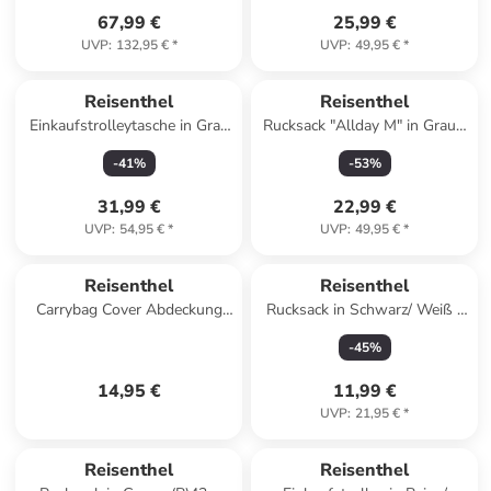
67,99 €
25,99 €
UVP
:
132,95 €
*
UVP
:
49,95 €
*
Reserviert
Reserviert
Reisenthel
Reisenthel
Einkaufstrolleytasche in Grau
Rucksack "Allday M" in Grau -
- (B)34 x (H)60 x (T)24 cm
(B)30 x (H)39 x (T)13 cm
-
41
%
-
53
%
31,99 €
22,99 €
UVP
:
54,95 €
*
UVP
:
49,95 €
*
Reisenthel
Reisenthel
Carrybag Cover Abdeckung
Rucksack in Schwarz/ Weiß -
für Einkaufskorb 48,5 cm in
(B)30 x (H)45 x (T)11 cm
-
45
%
leo macchiato
14,95 €
11,99 €
UVP
:
21,95 €
*
Reisenthel
Reisenthel