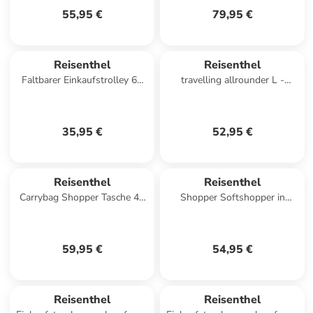
55,95 €
79,95 €
Reisenthel
Reisenthel
Faltbarer Einkaufstrolley 66
travelling allrounder L -
cm in twist navy
Reisetasche 48 cm (leo vanilla)
in leo nero
35,95 €
52,95 €
Reisenthel
Reisenthel
Carrybag Shopper Tasche 48
Shopper Softshopper in
cm in raffia blue
Teddy Leo Olive
59,95 €
54,95 €
Reisenthel
Reisenthel