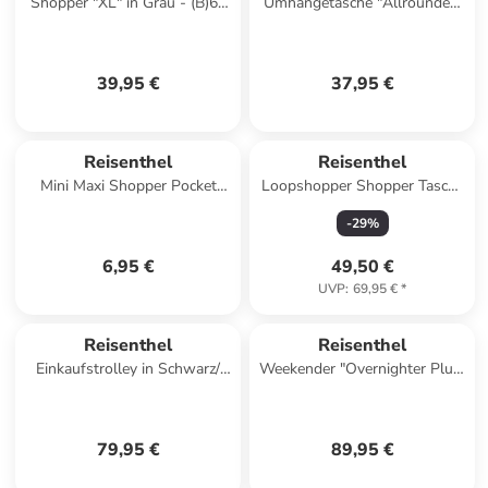
Shopper "XL" in Grau - (B)68
Umhängetasche "Allrounder"
x (H)45,5 x (T)20 cm
in Schwarz - (B)22 x (H)24 x
(T)13 cm
39,95 €
37,95 €
Reisenthel
Reisenthel
Mini Maxi Shopper Pocket
Loopshopper Shopper Tasche
Einkaufstasche 45 cm in black
L 46 cm in jacquard grey
-
29
%
6,95 €
49,50 €
UVP
:
69,95 €
*
Reisenthel
Reisenthel
Einkaufstrolley in Schwarz/
Weekender "Overnighter Plus"
Weiß - (B)33 x (H)48,5 x (T)10
in Schwarz - (B)70 x (H)38 x
cm
(T)29 cm
79,95 €
89,95 €