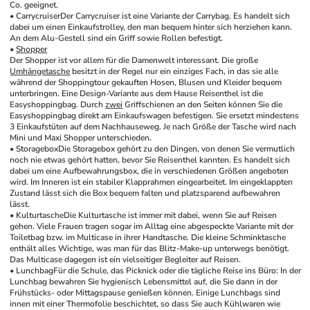
Co. geeignet. 
• Carrycruiser
Der Carrycruiser ist eine Variante der Carrybag. Es handelt sich 
dabei um einen Einkaufstrolley, den man bequem hinter sich herziehen kann. 
An dem Alu-Gestell sind ein Griff sowie Rollen befestigt. 
• 
Shopper
Der Shopper ist vor allem für die Damenwelt interessant. Die große 
Umhängetasche
 besitzt in der Regel nur ein einziges Fach, in das sie alle 
während der Shoppingtour gekauften Hosen, Blusen und Kleider bequem 
unterbringen. Eine Design-Variante aus dem Hause Reisenthel ist die 
Easyshoppingbag. Durch 
zwei
 Griffschienen an den Seiten können Sie die 
Easyshoppingbag direkt am Einkaufswagen befestigen. Sie ersetzt mindestens 
3 Einkaufstüten auf dem Nachhauseweg. Je nach Größe der Tasche wird nach 
Mini und Maxi Shopper unterschieden. 
• Storagebox
Die Storagebox gehört zu den Dingen, von denen Sie vermutlich 
noch nie etwas gehört hatten, bevor Sie Reisenthel kannten. Es handelt sich 
dabei um eine Aufbewahrungsbox, die in verschiedenen Größen angeboten 
wird. Im Inneren ist ein stabiler Klapprahmen eingearbeitet. Im eingeklappten 
Zustand lässt sich die Box bequem falten und platzsparend aufbewahren 
lässt. 
• Kulturtasche
Die Kulturtasche ist immer mit dabei, wenn Sie auf Reisen 
gehen. Viele Frauen tragen sogar im Alltag eine abgespeckte Variante mit der 
Toiletbag bzw. im Multicase in ihrer Handtasche. Die kleine Schminktasche 
enthält alles Wichtige, was man für das Blitz-Make-up unterwegs benötigt. 
Das Multicase dagegen ist ein vielseitiger Begleiter auf Reisen. 
• Lunchbag
Für die Schule, das Picknick oder die tägliche Reise ins Büro: In der 
Lunchbag bewahren Sie hygienisch Lebensmittel auf, die Sie dann in der 
Frühstücks- oder Mittagspause genießen können. Einige Lunchbags sind 
innen mit einer Thermofolie beschichtet, so dass Sie auch Kühlwaren wie 