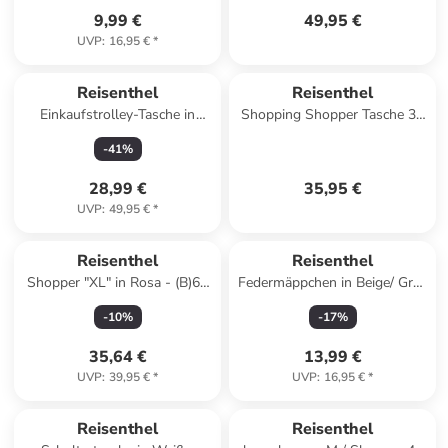
9,99 €
49,95 €
UVP
:
16,95 €
*
Reisenthel
Reisenthel
Einkaufstrolley-Tasche in
Shopping Shopper Tasche 33
Schwarz/ Weiß - (B)34 x
cm in black
-
41
%
(H)60 x (T)24 cm
28,99 €
35,95 €
UVP
:
49,95 €
*
Reisenthel
Reisenthel
Shopper "XL" in Rosa - (B)68
Federmäppchen in Beige/ Grau
x (H)45,5 x (T)20 cm
- (B)21 x (H)10 x (T)7 cm
-
10
%
-
17
%
35,64 €
13,99 €
UVP
:
39,95 €
*
UVP
:
16,95 €
*
Reisenthel
Reisenthel