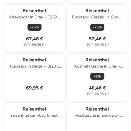
Reisenthel
Reisenthel
Weekender in Grau - (B)52 x
Rucksack "Classic" in Grau -
(H)37 x (T)21 cm
(B)28 x (H)39 x (T)12 cm
-
25
%
-
25
%
67,46 €
52,46 €
UVP
:
89,95 €
*
UVP
:
69,95 €
*
Reisenthel
Reisenthel
Rucksack in Beige - (B)28 x
Kosmetiktasche in Grau -
(H)39 x (T)12 cm
(B)27 x (H)18 x (T)17 cm
-
9
%
69,95 €
40,46 €
UVP
:
44,95 €
*
Reisenthel
Reisenthel
reisenthel carrybag forest
Reisetasche in Schwarz -
gold
(B)52 x (H)37 x (T)21 cm