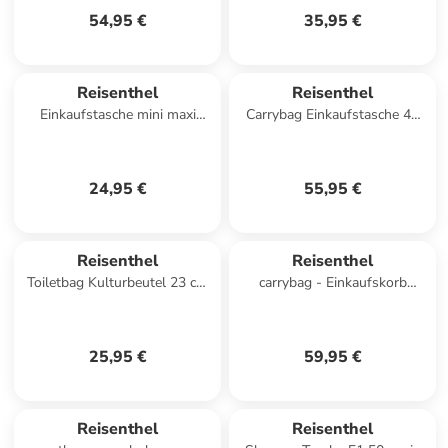
54,95 €
35,95 €
Reisenthel
Reisenthel
Einkaufstasche mini maxi
Carrybag Einkaufstasche 48
travelbag in Black
cm in frame twist coffee
24,95 €
55,95 €
Reisenthel
Reisenthel
Toiletbag Kulturbeutel 23 cm
carrybag - Einkaufskorb
in black
(western) in midnight gold
25,95 €
59,95 €
Reisenthel
Reisenthel