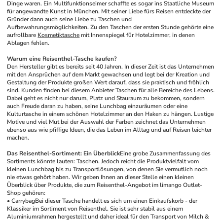
Dinge waren. Ein Multifunktionseimer schaffte es sogar ins Staatliche Museum 
für angewandte Kunst in München. Mit seiner Liebe fürs Reisen entdeckte der 
Gründer dann auch seine Liebe zu Taschen und 
Aufbewahrungsmöglichkeiten. Zu den Taschen der ersten Stunde gehörte eine 
aufrollbare 
Kosmetiktasche
 mit Innenspiegel für Hotelzimmer, in denen 
Ablagen fehlen. 
Warum eine Reisenthel-Tasche kaufen?
Den Hersteller gibt es bereits seit 40 Jahren. In dieser Zeit ist das Unternehmen 
mit den Ansprüchen auf dem Markt gewachsen und legt bei der Kreation und 
Gestaltung der Produkte großen Wert darauf, dass sie praktisch und fröhlich 
sind. Kunden finden bei diesem Anbieter Taschen für alle Bereiche des Lebens. 
Dabei geht es nicht nur darum, Platz und Stauraum zu bekommen, sondern 
auch Freude daran zu haben, seine Lunchbag einzuräumen oder eine 
Kulturtasche in einem schönen Hotelzimmer an den Haken zu hängen. Lustige 
Motive und viel Mut bei der Auswahl der Farben zeichnet das Unternehmen 
ebenso aus wie pfiffige Ideen, die das Leben im Alltag und auf Reisen leichter 
machen. 
Das Reisenthel-Sortiment: Ein Überblick
Eine grobe Zusammenfassung des 
Sortiments könnte lauten: Taschen. Jedoch reicht die Produktvielfalt vom 
kleinen Lunchbag bis zu Transportlösungen, von denen Sie vermutlich noch 
nie etwas gehört haben. Wir geben Ihnen an dieser Stelle einen kleinen 
Überblick über Produkte, die zum Reisenthel-Angebot im limango Outlet-
Shop gehören: 
• Carrybag
Bei dieser Tasche handelt es sich um einen Einkaufskorb - der 
Klassiker im Sortiment von Reisenthel. Sie ist sehr stabil aus einem 
Aluminiumrahmen hergestellt und daher ideal für den Transport von Milch & 