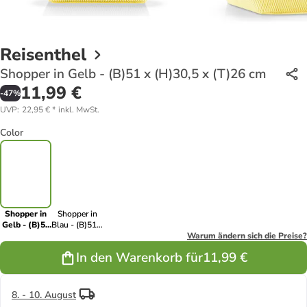
Reisenthel
Shopper in Gelb - (B)51 x (H)30,5 x (T)26 cm
11,99 €
-
47
%
UVP
:
22,95 €
*
inkl. MwSt.
Color
Shopper in
Shopper in
Gelb - (B)51
Blau - (B)51 x
x (H)30,5 x
(H)30,5 x
Warum ändern sich die Preise?
(T)26 cm
(T)26 cm
In den Warenkorb für
11,99 €
8. - 10. August