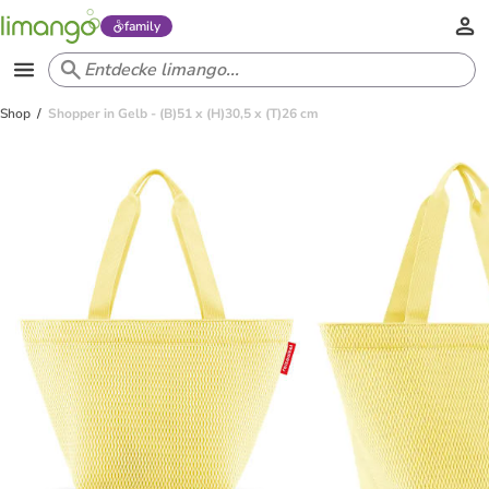
family
Shop
Shopper in Gelb - (B)51 x (H)30,5 x (T)26 cm