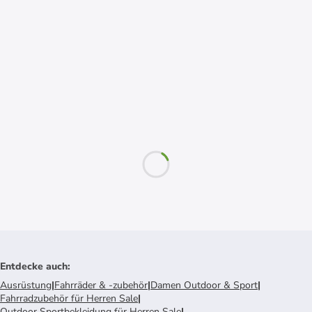
Entdecke auch
:
Ausrüstung
|
Fahrräder & -zubehör
|
Damen Outdoor & Sport
|
Fahrradzubehör für Herren Sale
|
Outdoor Sportbekleidung für Herren Sale
|