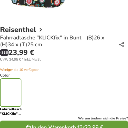
Reisenthel
Fahrradtasche "KLICKfix" in Bunt - (B)26 x
(H)34 x (T)25 cm
23,99 €
-
31
%
UVP
:
34,95 €
*
inkl. MwSt.
Weniger als 10 verfügbar
Color
Fahrradtasche
"KLICKfix" in
Bunt - (B)26
Warum ändern sich die Preise?
x (H)34 x
In den Warenkorb für
23,99 €
(T)25 cm