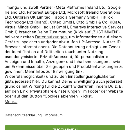
Rechtliches
Kundenservice
Shop
Aktionen
Travel
limango.nl
limango.pl