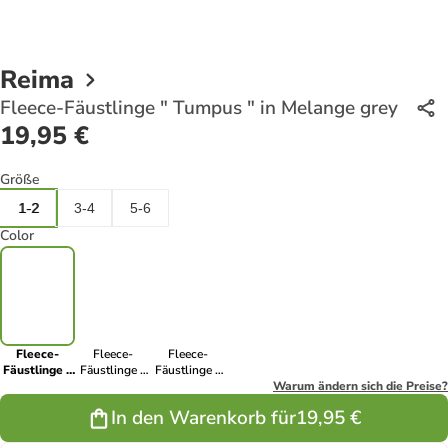
Reima
Fleece-Fäustlinge " Tumpus " in Melange grey
19,95 €
Größe
1-2
3-4
5-6
Color
Fleece-
Fleece-
Fleece-
Fäustlinge "
Fäustlinge "
Fäustlinge "
Tumpus " in
Tumpus " in
Tumpus " in
Warum ändern sich die Preise?
Melange
Black
Navy
In den Warenkorb für
19,95 €
grey
melange