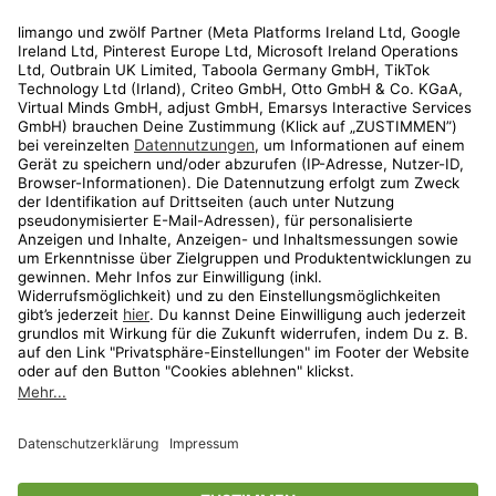
Rechtliches
Kundenservice
Shop
Aktionen
Travel
limango.nl
limango.pl