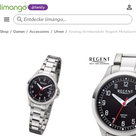
family
Shop
Damen
Accessoires
Uhren
Analog-Armbanduhr Regent Metallarmb