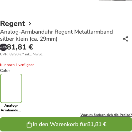
Regent
Analog-Armbanduhr Regent Metallarmband
silber klein (ca. 29mm)
81,81 €
-
8
%
UVP
:
89,90 €
*
inkl. MwSt.
Nur noch 1 verfügbar
Color
Analog-
Armbanduhr
Regent
Warum ändern sich die Preise?
Metallarmband
In den Warenkorb für
81,81 €
silber klein
(ca. 29mm)