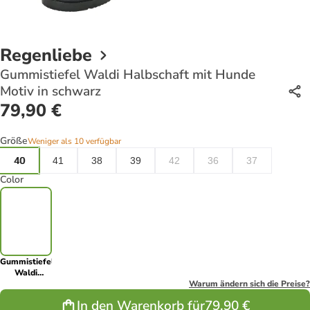
Regenliebe
Gummistiefel Waldi Halbschaft mit Hunde
Motiv in schwarz
79,90 €
Größe
Weniger als 10 verfügbar
40
41
38
39
42
36
37
Color
Gummistiefel
Waldi
Halbschaft
Warum ändern sich die Preise?
mit Hunde
In den Warenkorb für
79,90 €
Motiv in