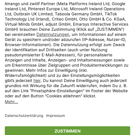
Kundenservice
Shop
Aktionen
Travel
limango.nl
limango.pl