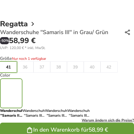
Regatta
Wanderschuhe ''Samaris III'' in Grau/ Grün
58,99 €
-
50
%
UVP
:
120,00 €
*
inkl. MwSt.
Größe
Nur noch 1 verfügbar
41
36
37
38
39
40
42
Color
Wanderschuhe
Wanderschuhe
Wanderschuhe
Wanderschuhe
''Samaris III''
''Samaris III''
"Samaris III"
''Samaris III''
in Grau/
in Grau
in Schwarz
in
Warum ändern sich die Preise?
Grün
Dunkelblau
In den Warenkorb für
58,99 €