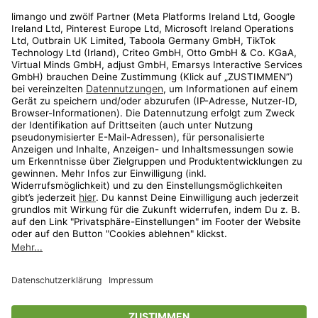
Rechtliches
Kundenservice
Shop
Aktionen
Travel
limango.nl
limango.pl