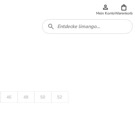
Mein Konto
Warenkorb
46
48
50
52