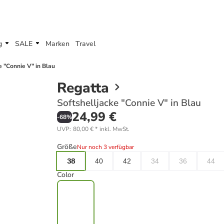
g
SALE
Marken
Travel
e "Connie V" in Blau
Regatta
Softshelljacke "Connie V" in Blau
24,99 €
-
68
%
UVP
:
80,00 €
*
inkl. MwSt.
Größe
Nur noch 3 verfügbar
38
40
42
34
36
44
Color