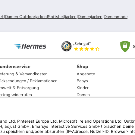
rt
|
Damen Outdoorjacken
|
Softshelljacken
|
Damenjacken
|
Damenmode
S
undenservice
Shop
ieferung & Versandkosten
Angebote
ücksendungen / Reklamationen
Babys
mwelt & Entsorgung
Kinder
ertrag widerrufen
Damen
esetzliche Gewährleistung und Reparatur
Herren
Wohnen
Trachten
Marken