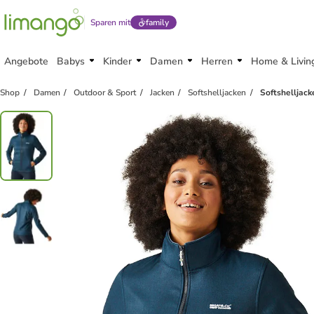
Sparen mit
family
Angebote
Babys
Kinder
Damen
Herren
Home & Livin
Shop
Damen
Outdoor & Sport
Jacken
Softshelljacken
Softshelljack