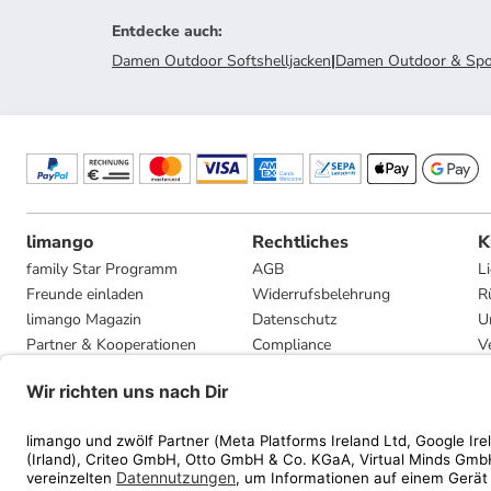
Entdecke auch
:
Damen Outdoor Softshelljacken
|
Damen Outdoor & Spo
limango
Rechtliches
K
family Star Programm
AGB
L
Freunde einladen
Widerrufsbelehrung
R
limango Magazin
Datenschutz
U
Partner & Kooperationen
Compliance
V
Jobs
Impressum
G
Presse
Privatsphäre-Einstellungen
Mediadaten
Geschenkgutscheinbedingungen