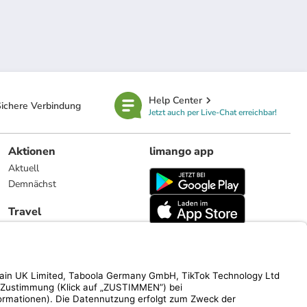
Help Center
ichere Verbindung
Jetzt auch per Live-Chat erreichbar!
Aktionen
limango app
Aktuell
Demnächst
Travel
Reiseangebote