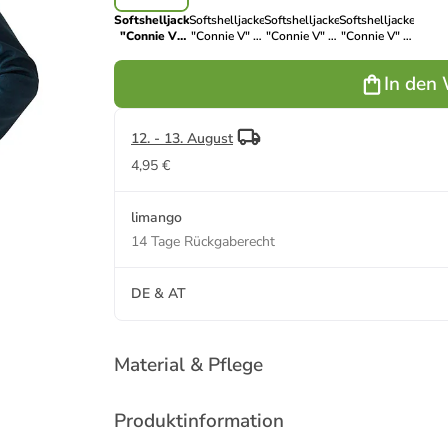
Softshelljacke
Softshelljacke
Softshelljacke
Softshelljacke
"Connie V"
"Connie V" in
"Connie V" in
"Connie V" in
in Blau
Schwarz
Pink
Rosa
In den
12. - 13. August
4,95 €
limango
14 Tage Rückgaberecht
DE & AT
Material & Pflege
Produktinformation