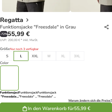
Regatta
Funktionsjacke "Freesdale" in Grau
55,99 €
-
72
%
UVP
:
200,00 €
*
inkl. MwSt.
Größe
Nur noch 3 verfügbar
S
L
XXL
M
XL
3XL
Color
Funktionsjacke
Funktionsjacke
Funktionsjacke
"Freesdale"
"Freesdale" in
"Freesdale" in
in Grau
Gelb
Grau
Warum ändern sich die Preise?
In den Warenkorb für
55,99 €