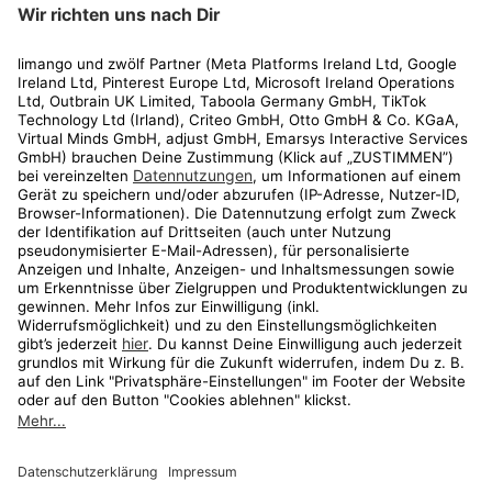
limango
Rechtliches
Kundenservice
Shop
Aktionen
Travel