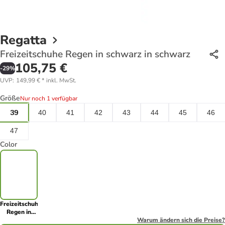
Regatta
Freizeitschuhe Regen in schwarz in schwarz
105,75 €
-
29
%
UVP
:
149,99 €
*
inkl. MwSt.
Größe
Nur noch 1 verfügbar
39
40
41
42
43
44
45
46
47
Color
Freizeitschuhe
Regen in
schwarz in
Warum ändern sich die Preise?