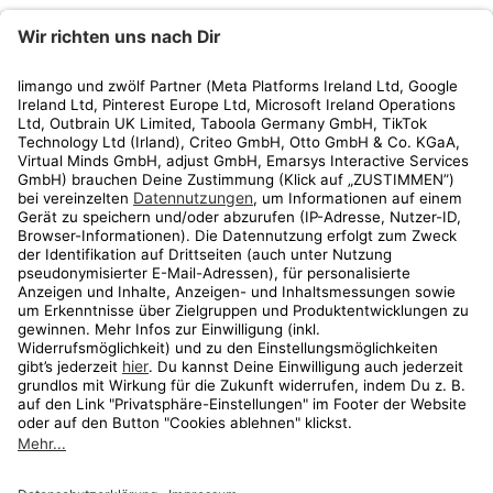
limango
Rechtliches
Kundenservice
Shop
Aktionen
Travel