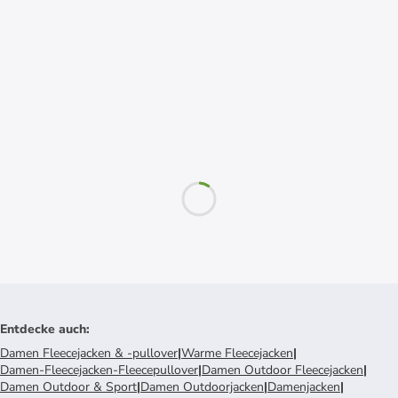
Entdecke auch
:
Damen Fleecejacken & -pullover
|
Warme Fleecejacken
|
Damen-Fleecejacken-Fleecepullover
|
Damen Outdoor Fleecejacken
|
Damen Outdoor & Sport
|
Damen Outdoorjacken
|
Damenjacken
|