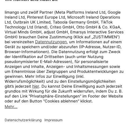
Rechtliches
Kundenservice
Shop
Aktionen
Travel
limango.nl
limango.pl