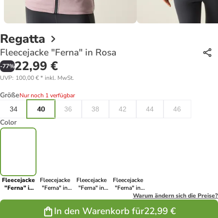
Regatta
Fleecejacke "Ferna" in Rosa
22,99 €
-
77
%
UVP
:
100,00 €
*
inkl. MwSt.
Größe
Nur noch 1 verfügbar
34
40
36
38
42
44
46
Color
Fleecejacke
Fleecejacke
Fleecejacke
Fleecejacke
"Ferna" in
"Ferna" in
"Ferna" in
"Ferna" in
Rosa
Türkis
Dunkelblau
Schwarz
Warum ändern sich die Preise?
In den Warenkorb für
22,99 €