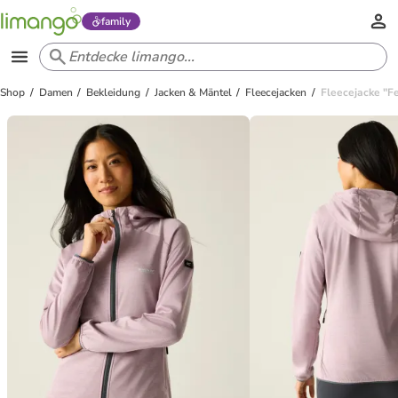
family
Shop
Damen
Bekleidung
Jacken & Mäntel
Fleecejacken
Fleecejacke "F