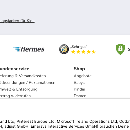
ngsjacken für Kids
S
undenservice
Shop
ieferung & Versandkosten
Angebote
ücksendungen / Reklamationen
Babys
mwelt & Entsorgung
Kinder
ertrag widerrufen
Damen
esetzliche Gewährleistung und Reparatur
Herren
Wohnen
Trachten
Marken