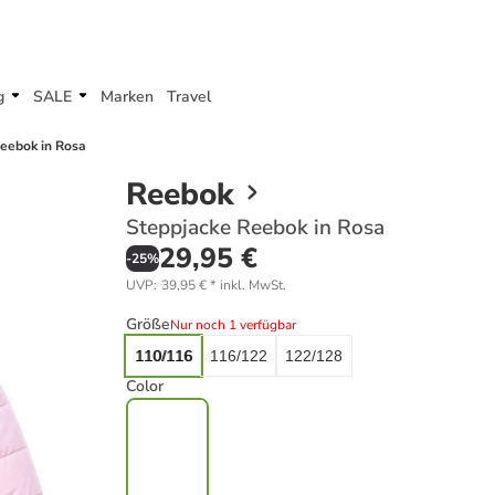
g
SALE
Marken
Travel
eebok in Rosa
Reebok
Steppjacke Reebok in Rosa
29,95 €
-
25
%
UVP
:
39,95 €
*
inkl. MwSt.
Größe
Nur noch 1 verfügbar
110/116
116/122
122/128
Color