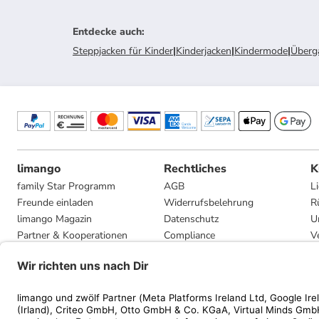
Entdecke auch
:
Steppjacken für Kinder
|
Kinderjacken
|
Kindermode
|
Überga
limango
Rechtliches
K
family Star Programm
AGB
L
Freunde einladen
Widerrufsbelehrung
R
limango Magazin
Datenschutz
U
Partner & Kooperationen
Compliance
V
Jobs
Impressum
G
Presse
Privatsphäre-Einstellungen
Mediadaten
Geschenkgutscheinbedingungen