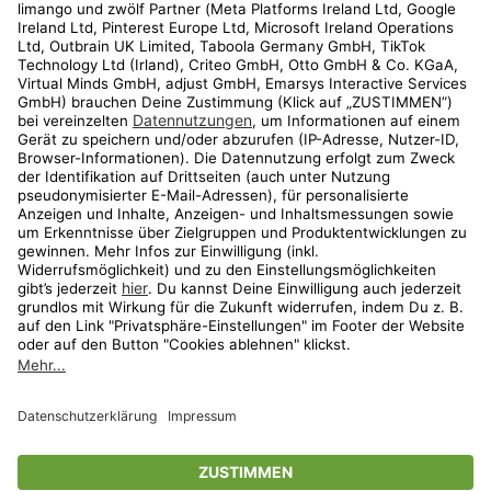
Kundenservice
Shop
Aktionen
Travel
limango.nl
limango.pl