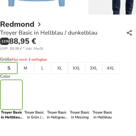
Redmond
Troyer Basic in Hellblau / dunkelblau
88,95 €
-
11
%
UVP
:
99,98 €
*
inkl. MwSt.
Größe
Nur noch 3 verfügbar
S
M
L
XL
XXL
3XL
4XL
Color
Troyer Basic
Troyer Basic
Troyer Basic
Troyer Basic
Troyer Basic
in Hellblau /
in Grün /
in Hellgrau /
in Messing
in Hellblau
dunkelblau
dunkelgrau
dunkelgrau