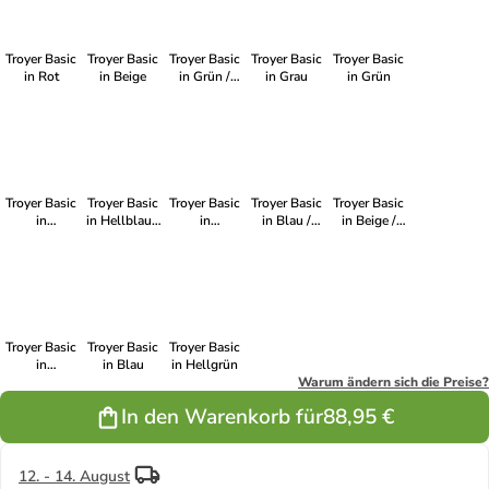
Troyer Basic
Troyer Basic
Troyer Basic
Troyer Basic
Troyer Basic
in Rot
in Beige
in Grün /
in Grau
in Grün
beige
Troyer Basic
Troyer Basic
Troyer Basic
Troyer Basic
Troyer Basic
in
in Hellblau /
in
in Blau /
in Beige /
Dunkelgrau
hellgrau
Dunkelgrau /
beige
dunkelblau
dunkelblau
Troyer Basic
Troyer Basic
Troyer Basic
in
in Blau
in Hellgrün
Dunkelblau
Warum ändern sich die Preise?
In den Warenkorb für
88,95 €
12. - 14. August