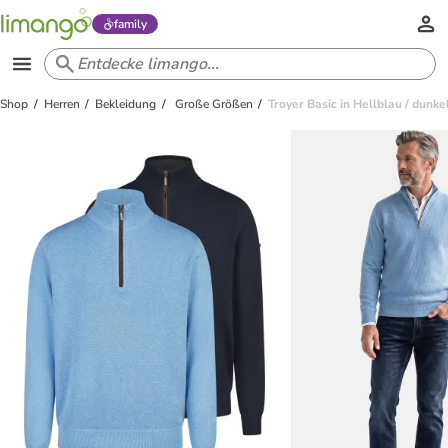
family
Shop
Herren
Bekleidung
Große Größen
Troyer Basic in Hellblau / dunke