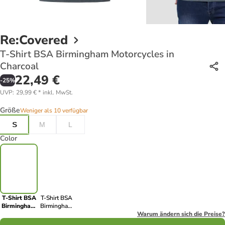
Re:Covered
T-Shirt BSA Birmingham Motorcycles in
Charcoal
22,49 €
-
25
%
UVP
:
29,99 €
*
inkl. MwSt.
Größe
Weniger als 10 verfügbar
S
M
L
Color
T-Shirt BSA
T-Shirt BSA
Birmingham
Birmingham
Motorcycles
Motorcycles
Warum ändern sich die Preise?
in Charcoal
in Ecru