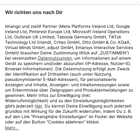
limango
Rechtliches
Kundenservice
Shop
Aktionen
Travel