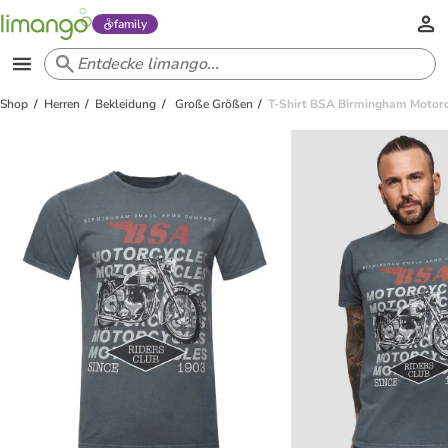
family
Shop
Herren
Bekleidung
Große Größen
T-Shirt BSA Birmingham Motorc