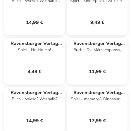
Buch - Wieso? Weshalb?
Spiel - Kinderpuzzle 24 Teile -
GmbH
GmbH
Warum? Band 54 - Komm mit
Ein Tag am Hafen
ins Ballett
14,99 €
9,49 €
Ravensburger Verlag
Ravensburger Verlag
Spiel - Ho Ho Ho!
Buch - Die Märchenponys,
GmbH
GmbH
Band 1 - Schneewittchen hat
jetzt vier Hufe
4,49 €
11,99 €
Ravensburger Verlag
Ravensburger Verlag
Buch - Wieso? Weshalb?
Spiel - memory® Dinosaurier
GmbH
GmbH
Warum? Band 6 - Wir
- Kinderspiel ab 3 Jahre
entdecken die
Riesenfahrzeuge
14,99 €
17,99 €