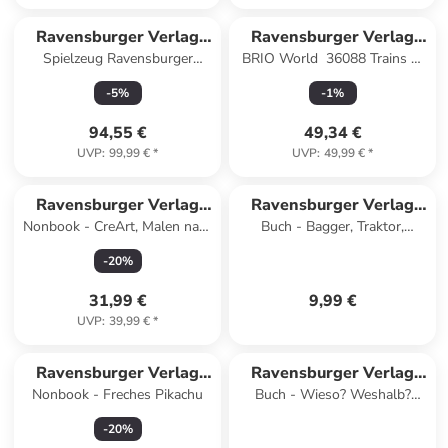
Ravensburger Verlag
Ravensburger Verlag
Spielzeug Ravensburger
BRIO World  36088 Trains of
GmbH
GmbH
GraviTrax Junior Starter-Set
the World ICE - Ab 3 Jahren
-
5
%
-
1
%
XXL - Ab 3 Jahren
94,55 €
49,34 €
UVP
:
99,99 €
*
UVP
:
49,99 €
*
Ravensburger Verlag
Ravensburger Verlag
Nonbook - CreArt, Malen nach
Buch - Bagger, Traktor,
GmbH
GmbH
Zahlen Kinder - Atelier Pferde
Müllabfuhr!
-
20
%
31,99 €
9,99 €
UVP
:
39,99 €
*
Ravensburger Verlag
Ravensburger Verlag
Nonbook - Freches Pikachu
Buch - Wieso? Weshalb?
GmbH
GmbH
Warum? junior, Band 53 -
-
20
%
Was essen wir?