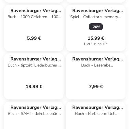
Ravensburger Verlag
Ravensburger Verlag
Buch - 1000 Gefahren - 1000
Spiel - Collector's memory®
GmbH
GmbH
Gefahren in der Schule des
Schönste Reiseziele -
-
20
%
Schreckens
Gesellschaftssp
5,99 €
15,99 €
UVP
:
19,99 €
*
Ravensburger Verlag
Ravensburger Verlag
Buch - tiptoi® Liederbücher -
Buch - Leserabe
GmbH
GmbH
Meine schönsten englischen
Sonderausgaben - Die besten
Kinderli
Leseraben-Piratengeschichten
19,99 €
7,99 €
Ravensburger Verlag
Ravensburger Verlag
Buch - SAMi - dein Lesebär -
Buch - Barbie ermittelt.
GmbH
GmbH
Hase Hibiskus - Zwei
Tierische Erstleseabenteuer
möhrenstarke Abente