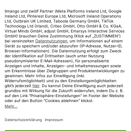
Rechtliches
Kundenservice
Shop
Aktionen
Travel
limango.nl
limango.pl