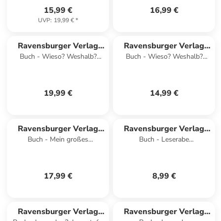
15,99 €
16,99 €
UVP
:
19,99 €
*
Ravensburger Verlag
Ravensburger Verlag
Buch - Wieso? Weshalb?
Buch - Wieso? Weshalb?
GmbH
GmbH
Warum? Sonderband - Mein
Warum? ProfiWissen, Band
ABC der Tiere
15 - Fußball
19,99 €
14,99 €
Ravensburger Verlag
Ravensburger Verlag
Buch - Mein großes
Buch - Leserabe
GmbH
GmbH
Magnetbuch - Wer wohnt
Sonderausgaben - Magische
wo?
Elfengeschichten
17,99 €
8,99 €
Ravensburger Verlag
Ravensburger Verlag