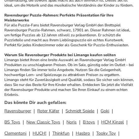
Unterhaltung, die sowohl Spaß macht als auch lehrreich ist. Dieses Set ist 
ideal, um die Motorik und das musikalische Verständnis der Kinder zu fördern.
Ravensburger Puzzle-Rahmen: Perfekte Präsentation für Ihre 
Meisterwerke
Für alle Puzzle-Fans bietet Ravensburger Verlag GmbH den Brettspiel 
Ravensburger Puzzle-Rahmen, schwarz, 17901 an. Dieser Rahmen ist ideal, 
um fertige Puzzles ab 12 Jahren stilvoll zu präsentieren. Er schützt die 
Puzzleteile und macht aus Ihrem Lieblingspuzzle ein echtes Kunstwerk. 
Perfekt für jedes Kinderzimmer oder als Geschenk für Puzzle-Enthusiasten.
Warum Sie Ravensburger Produkte bei Limango kaufen sollten
Limango bietet Ihnen eine breite Auswahl an Ravensburger Verlag GmbH 
Produkten zu unschlagbaren Preisen. Ob im Sale, günstig oder im Outlet – bei 
Limango finden Sie immer tolle Angebote. Nutzen Sie die Gelegenheit, 
hochwertige Lern- und Spielzeuge zu attraktiven Preisen zu ergattern. 
Limango steht für Zuverlässigkeit und Qualität, sodass Sie sicher sein können, 
dass Sie nur das Beste für Ihre Kinder erhalten. Entdecken Sie jetzt die Vielfalt 
der Ravensburger Produkte und machen Sie Ihren Einkauf zu einem echten 
Erlebnis.
Das könnte Dir auch gefallen
:
Ravensburger
Roter Käfer
Schmidt Spiele
Goki
BS Toys
New Classic Toys
Noris
B.toys
HCM Kinzel
Clementoni
HUCH!
Thinkfun
Hasbro
Tooky Toy