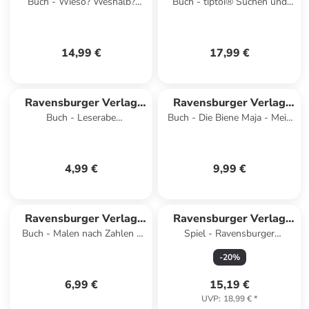
Buch - Wieso? Weshalb?
Buch - tiptoi® Suchen und
GmbH
GmbH
Warum? Band 32 - Wir
Entdecken - Meine Welt
entdecken den Weltraum
14,99 €
17,99 €
Ravensburger Verlag
Ravensburger Verlag
Buch - Leserabe
Buch - Die Biene Maja - Mein
GmbH
GmbH
Schulausgabe in Broschur -
wimmeliger Suchspaß - Das
Der Meisterdieb
offizielle Wimmelb
4,99 €
9,99 €
Ravensburger Verlag
Ravensburger Verlag
Buch - Malen nach Zahlen -
Spiel - Ravensburger
GmbH
GmbH
Drachen
Kinderpuzzle 06956 - Zeit für
-
20
%
Spiel und Spaß -
6,99 €
15,19 €
UVP
:
18,99 €
*