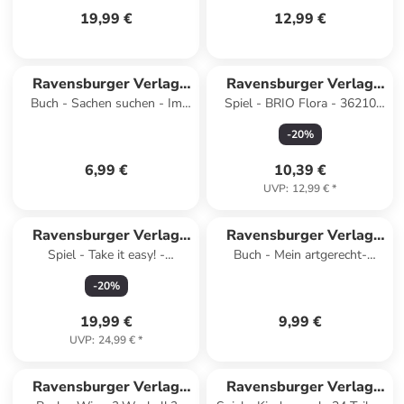
19,99 €
12,99 €
Ravensburger Verlag
Ravensburger Verlag
Buch - Sachen suchen - Im
Spiel - BRIO Flora - 36210
GmbH
GmbH
Frühling
Aster im Blumen-Outfit |
-
20
%
Spielset für endlosen
6,99 €
10,39 €
UVP
:
12,99 €
*
Ravensburger Verlag
Ravensburger Verlag
Spiel - Take it easy! -
Buch - Mein artgerecht-
GmbH
GmbH
Gesellschaftsspiel &
Geschwisterbuch: Ich zuerst!
-
20
%
Brettspiel ab 10 Jahre
Nein, ich!
19,99 €
9,99 €
UVP
:
24,99 €
*
Ravensburger Verlag
Ravensburger Verlag