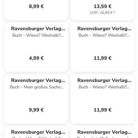
8,99 €
13,59 €
UVP
:
16,99 €
*
Ravensburger Verlag
Ravensburger Verlag
Buch - Wieso? Weshalb?
Buch - Wieso? Weshalb?
GmbH
GmbH
Warum? aktiv-Heft -
Warum? junior, Band 71 -
Weltraum
Turnen, tanzen, Musik machen
4,99 €
11,99 €
Ravensburger Verlag
Ravensburger Verlag
Buch - Mein großes Sachen
Buch - Wieso? Weshalb?
GmbH
GmbH
suchen: Bei uns im Wald
Warum? junior, Band 13 -
Welche Farbe ist das?
9,99 €
11,99 €
Ravensburger Verlag
Ravensburger Verlag