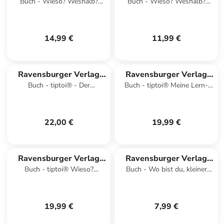
Buch - Wieso? Weshalb?
Buch - Wieso? Weshalb?
GmbH
GmbH
Warum? Band 16 - Tiere im
Warum? junior, Band 46 - Wo
Einsatz
die Tiere wohnen
14,99 €
11,99 €
Ravensburger Verlag
Ravensburger Verlag
Buch - tiptoi® - Der
Buch - tiptoi® Meine Lern-
GmbH
GmbH
Weltraum: Raumfahrt, Sterne
Spiel-Welt - Logisches
und Planeten
Denken
22,00 €
19,99 €
Ravensburger Verlag
Ravensburger Verlag
Buch - tiptoi® Wieso?
Buch - Wo bist du, kleiner
GmbH
GmbH
Weshalb? Warum? - Wir
Elefant?
erkunden den Weltraum
19,99 €
7,99 €