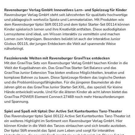
Ravensburger Verlag GmbH: Innovatives Lern- und Spielzeug für Kinder
Ravensburger Verlag GmbH steht seit Jahrzehnten für qualitativ hochwertige 
und pädagogisch wertvolle Spiele und Lernmaterialien. Mit Produkten wie 
dem Ravensburger tiptoi Stift 00110 und dem tiptoi Starter-Set 00114 können 
Kinder spielerisch lernen und ihre Kreativität entfalten. Diese audiodigitalen 
Lernsysteme sind ideal, um Wissen interaktiv zu vermitteln und machen 
Lernen zum Vergnügen. Besonders beliebt ist auch der interaktive Junior 
Globus 00115, der jungen Entdeckern die Welt auf spannende Weise 
näherbringt.
Faszinierende Welten mit Ravensburger GraviTrax entdecken
Mit den GraviTrax Sets von Ravensburger Verlag GmbH tauchen Kinder in die 
Welt der Kugelbahnen ein. Das GraviTrax Starter-Set Balance und das 
GraviTrax Junior Extension Trax bieten endlose Möglichkeiten, kreative und 
komplexe Bahnen zu bauen. Diese Spielzeuge fördern das logische Denken 
und die Problemlösungsfähigkeiten. Für die jüngeren Baumeister ab drei 
Jahren gibt es das GraviTrax Junior Starter-Set XXL, das speziell für kleine 
Hände entwickelt wurde. Und für die älteren Kinder ab acht Jahren bietet das 
GraviTrax POWER Element Connect 27469 noch mehr Herausforderungen 
und Spannung.
Spiel und Spaß mit tiptoi: Der Active Set Kunterbuntes Tanz-Theater
Das Ravensburger tiptoi Spiel 00122 Active Set Kunterbuntes Tanz-Theater ist 
ein weiteres Highlight im Sortiment von Ravensburger Verlag GmbH. Hier 
können Kinder in die Welt des Tanzes eintauchen und sich kreativ austoben. 
Der tiptoi Stift erweckt das Spiel zum Leben und sorgt für interaktive 