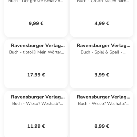
Buch - Der größte Schatz der
Buch - CreArt Malen nach
GmbH
GmbH
Welt
Zahlen ab 7: Pferde
9,99 €
4,99 €
Ravensburger Verlag
Ravensburger Verlag
Buch - tiptoi® Mein Wörter-
Buch - Spiel & Spaß -
GmbH
GmbH
Bilderbuch - Baustelle
Grundschul-Rätselspaß für
unter
17,99 €
3,99 €
Ravensburger Verlag
Ravensburger Verlag
Buch - Wieso? Weshalb?
Buch - Wieso? Weshalb?
GmbH
GmbH
Warum? junior, Band 7 - Die
Warum? Erstleser, Band 2 -
Baustelle
Vulkane
11,99 €
8,99 €