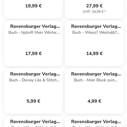
19,99 €
27,99 €
UVP
:
34,99 €
*
Ravensburger Verlag
Ravensburger Verlag
Buch - tiptoi® Mein Wörter-
Buch - Wieso? Weshalb?
GmbH
GmbH
Bilderbuch - Unser Zuhause
Warum? Kernreihe, Band 5 -
Pass auf im Straßenverk
17,99 €
14,99 €
Ravensburger Verlag
Ravensburger Verlag
Buch - Disney Lilo & Stitch:
Buch - Mein Block zum
GmbH
GmbH
Auf die Plätze, fertig, Stitch! -
Schulanfang: Erste Zahlen
Erstles
5,99 €
4,99 €
Ravensburger Verlag
Ravensburger Verlag