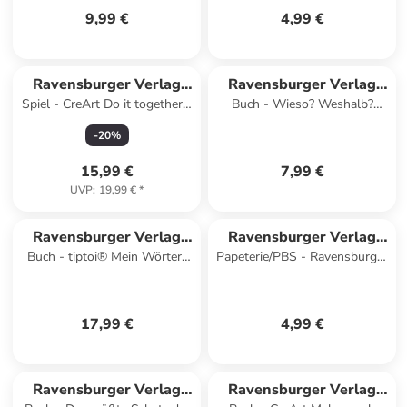
9,99 €
4,99 €
Ravensburger Verlag
Ravensburger Verlag
Spiel - CreArt Do it together -
Buch - Wieso? Weshalb?
GmbH
GmbH
Krokodil
Warum? Stickerheft - Tiere
-
20
%
der Welt
15,99 €
7,99 €
UVP
:
19,99 €
*
Ravensburger Verlag
Ravensburger Verlag
Buch - tiptoi® Mein Wörter-
Papeterie/PBS - Ravensburger
GmbH
GmbH
Bilderbuch - Kindergarten
Zaubertafel - Kleines Zauber-
1x1: Kreuz und quer
17,99 €
4,99 €
Ravensburger Verlag
Ravensburger Verlag