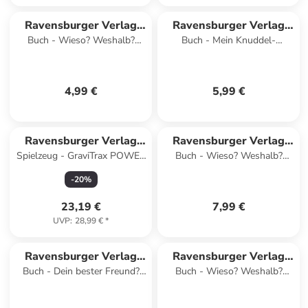
Ravensburger Verlag
Ravensburger Verlag
Buch - Wieso? Weshalb?
Buch - Mein Knuddel-
GmbH
GmbH
Warum? aktiv-Heft -
Knautsch-Buch - Mein Bagger
Fahrzeuge auf der Baustelle
4,99 €
5,99 €
Ravensburger Verlag
Ravensburger Verlag
Spielzeug - GraviTrax POWER
Buch - Wieso? Weshalb?
GmbH
GmbH
Element Light
Warum? Stickerheft -
-
20
%
Dinosaurier
23,19 €
7,99 €
UVP
:
28,99 €
*
Ravensburger Verlag
Ravensburger Verlag
Buch - Dein bester Freund?
Buch - Wieso? Weshalb?
GmbH
GmbH
Bist du!, .
Warum? aktiv-Heft - Wald