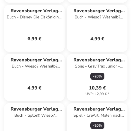
Ravensburger Verlag
Ravensburger Verlag
Buch - Disney Die Eiskönigin 2
Buch - Wieso? Weshalb?
GmbH
GmbH
- Mein Vorschulblock: Lesen
Warum? aktiv-Heft -
und Schreiben
Feuerwehr
6,99 €
4,99 €
Ravensburger Verlag
Ravensburger Verlag
Buch - Wieso? Weshalb?
Spiel - GraviTrax Junior -
GmbH
GmbH
Warum? aktiv-Heft - Im Zoo
Element Lift
-
20
%
4,99 €
10,39 €
UVP
:
12,99 €
*
Ravensburger Verlag
Ravensburger Verlag
Buch - tiptoi® Wieso?
Spiel - CreArt, Malen nach
GmbH
GmbH
Weshalb? Warum? Quiz -
Zahlen Kinder - Farbenfrohes
-
20
%
Spezialfahrzeuge
Chamäleon