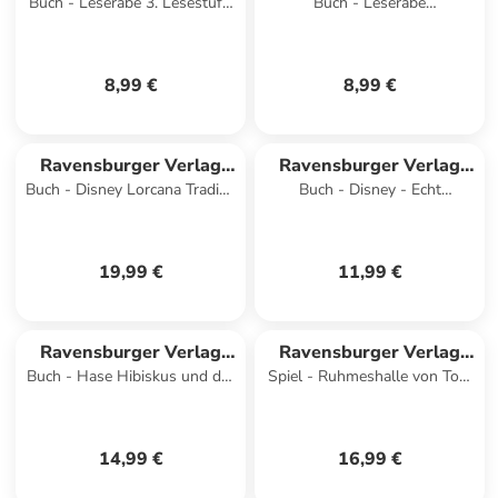
Buch - Leserabe 3. Lesestufe,
Buch - Leserabe
GmbH
GmbH
Band 3 - Die Hufeisenbande
Sonderausgaben -
Hundegeschichten zum
Lesenlernen
8,99 €
8,99 €
Ravensburger Verlag
Ravensburger Verlag
Buch - Disney Lorcana Trading
Buch - Disney - Echt
GmbH
GmbH
Card Game - Der offizielle
spannend! Spuren folgen,
Collector's Guide
Schätze finden - zum Lesenle
19,99 €
11,99 €
Ravensburger Verlag
Ravensburger Verlag
Buch - Hase Hibiskus und der
Spiel - Ruhmeshalle von Tom
GmbH
GmbH
Schnupfenschnäuz
& Jerry
14,99 €
16,99 €