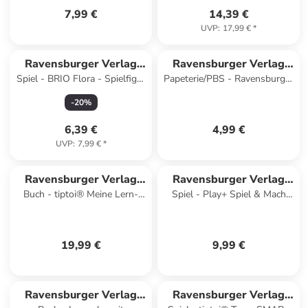
7,99 €
14,39 €
UVP
:
17,99 €
*
Ravensburger Verlag
Ravensburger Verlag
Spiel - BRIO Flora - Spielfigur
Papeterie/PBS - Ravensburger
GmbH
GmbH
Tulip
Zaubertafel - Kleines Zauber-
-
20
%
1x1
6,39 €
4,99 €
UVP
:
7,99 €
*
Ravensburger Verlag
Ravensburger Verlag
Buch - tiptoi® Meine Lern-
Spiel - Play+ Spiel & Mach
GmbH
GmbH
Spiel-Welt - Englisch
mit! Karten: Sachen suchen:
Unterwegs - ab 1,5 J
19,99 €
9,99 €
Ravensburger Verlag
Ravensburger Verlag