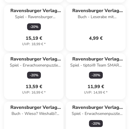
Ravensburger Verlag
Ravensburger Verlag
Spiel - Ravensburger
Buch - Leserabe mit
GmbH
GmbH
Kinderpuzzle 09789 - Die
Mildenberger Silbenmethode -
-
20
%
Disney Prinzessinnen - groß
Spannende Krimis zum
Mitraten
15,19 €
4,99 €
UVP
:
18,99 €
*
Ravensburger Verlag
Ravensburger Verlag
Spiel - Erwachsenenpuzzle
Spiel - tiptoi® Team SMART
GmbH
GmbH
1000 Teile - Stranger Things -
ermittelt: Geheimnis im
-
20
%
-
20
%
See You On The Other S
Drachenwald - ab 5 Jahre
13,59 €
11,99 €
UVP
:
16,99 €
*
UVP
:
14,99 €
*
Ravensburger Verlag
Ravensburger Verlag
Buch - Wieso? Weshalb?
Spiel - Erwachsenenpuzzle
GmbH
GmbH
Warum? Erstleser, Band 4 -
1000 Teile - Gelini im
-
20
%
Weltraum
Unterwasserspaß