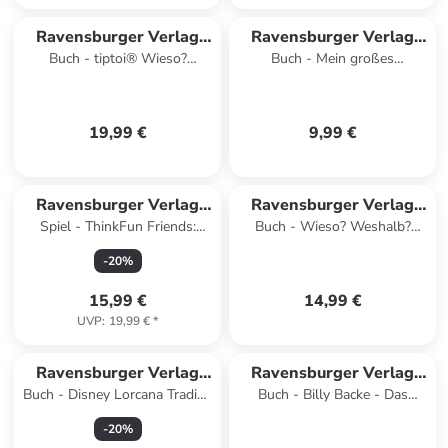
Ravensburger Verlag
Ravensburger Verlag
Buch - tiptoi® Wieso?
Buch - Mein großes
GmbH
GmbH
Weshalb? Warum? - Auf dem
Vorschulbuch: Buchstaben
Bauernhof
Zahlen Konzentration
19,99 €
9,99 €
Ravensburger Verlag
Ravensburger Verlag
Spiel - ThinkFun Friends:
Buch - Wieso? Weshalb?
GmbH
GmbH
Badespaß - Logikspiel ab 3
Warum? Kernreihe, Band 31 -
-
20
%
Jahre
Experimentieren mit allen Si
15,99 €
14,99 €
UVP
:
19,99 €
*
Ravensburger Verlag
Ravensburger Verlag
Buch - Disney Lorcana Trading
Buch - Billy Backe - Das
GmbH
GmbH
Card Game - Official
große Buch von Billy Backe
-
20
%
Collector's Guide: Sets