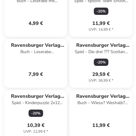
Buch - Leserabe mit
Spiel - tiptoi® Team SMART
GmbH
GmbH
Mildenberger Silbenmethode -
ermittelt: Diebstahl im Tier-
-
20
%
Besuch aus dem Weltraum
Express - ab 5 Jahr
4,99 €
11,99 €
UVP
:
14,99 €
*
Ravensburger Verlag
Ravensburger Verlag
Buch - Leserabe
Spiel - Die drei ??? Scotland
GmbH
GmbH
Sonderausgaben -
Yard - Gesellschaftsspiel &
-
20
%
Polizeiabenteuer zum
Brettspiel ab 8 J
Lesenlernen
7,99 €
29,59 €
UVP
:
36,99 €
*
Ravensburger Verlag
Ravensburger Verlag
Spiel - Kinderpuzzle 2x12
Buch - Wieso? Weshalb?
GmbH
GmbH
Teile - Bluey - Familienzeit
Warum? junior, Band 72 -
-
20
%
Sonne, Mond und Sterne
10,39 €
11,99 €
UVP
:
12,99 €
*