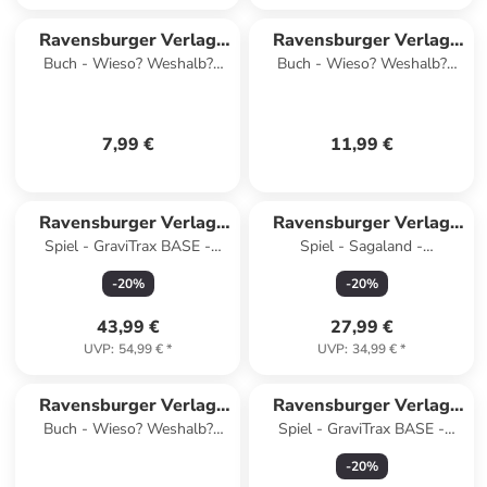
Ravensburger Verlag
Ravensburger Verlag
Buch - Wieso? Weshalb?
Buch - Wieso? Weshalb?
GmbH
GmbH
Warum? Stickerheft - Pferde
Warum? junior, Band 6 - Der
Wald
7,99 €
11,99 €
Ravensburger Verlag
Ravensburger Verlag
Spiel - GraviTrax BASE -
Spiel - Sagaland -
GmbH
GmbH
Starter-Set
Gesellschaftsspiel &
-
20
%
-
20
%
Brettspiel ab 6 Jahre
43,99 €
27,99 €
UVP
:
54,99 €
*
UVP
:
34,99 €
*
Ravensburger Verlag
Ravensburger Verlag
Buch - Wieso? Weshalb?
Spiel - GraviTrax BASE -
GmbH
GmbH
Warum? Sonderband - Mein
Skytrax
-
20
%
großes junior-Lexikon