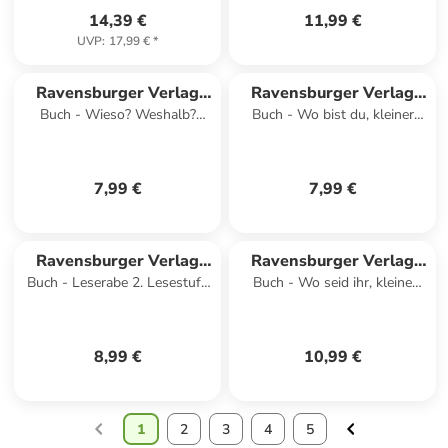
14,39 €
11,99 €
UVP
:
17,99 €
*
Ravensburger Verlag
Ravensburger Verlag
Buch - Wieso? Weshalb?
Buch - Wo bist du, kleiner
GmbH
GmbH
Warum? Stickerheft -
Tiger?
Flugzeuge
7,99 €
7,99 €
Ravensburger Verlag
Ravensburger Verlag
Buch - Leserabe 2. Lesestufe
Buch - Wo seid ihr, kleine
GmbH
GmbH
- Handy-Spuk in der Schule
Hunde?
8,99 €
10,99 €
1
2
3
4
5