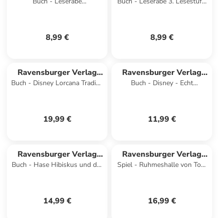
Buch - Leserabe
Buch - Leserabe 3. Lesestufe,
GmbH
GmbH
Sonderausgaben - Magische
Band 3 - Die Hufeisenbande
Elfengeschichten
8,99 €
8,99 €
Ravensburger Verlag
Ravensburger Verlag
Buch - Disney Lorcana Trading
Buch - Disney - Echt
GmbH
GmbH
Card Game - Der offizielle
spannend! Spuren folgen,
Collector's Guide
Schätze finden - zum Lesenle
19,99 €
11,99 €
Ravensburger Verlag
Ravensburger Verlag
Buch - Hase Hibiskus und der
Spiel - Ruhmeshalle von Tom
GmbH
GmbH
Schnupfenschnäuz
& Jerry
14,99 €
16,99 €