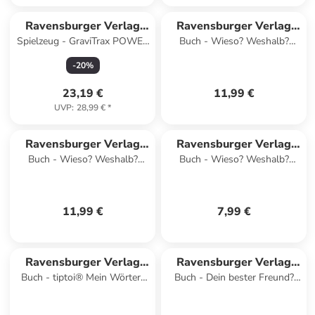
Ravensburger Verlag
Ravensburger Verlag
Spielzeug - GraviTrax POWER
Buch - Wieso? Weshalb?
GmbH
GmbH
Element Light
Warum? junior, Band 7 - Die
-
20
%
Baustelle
23,19 €
11,99 €
UVP
:
28,99 €
*
Ravensburger Verlag
Ravensburger Verlag
Buch - Wieso? Weshalb?
Buch - Wieso? Weshalb?
GmbH
GmbH
Warum? junior, Band 72 -
Warum? Stickerheft -
Sonne, Mond und Sterne
Dinosaurier
11,99 €
7,99 €
Ravensburger Verlag
Ravensburger Verlag
Buch - tiptoi® Mein Wörter-
Buch - Dein bester Freund?
GmbH
GmbH
Bilderbuch - Kindergarten
Bist du!, .