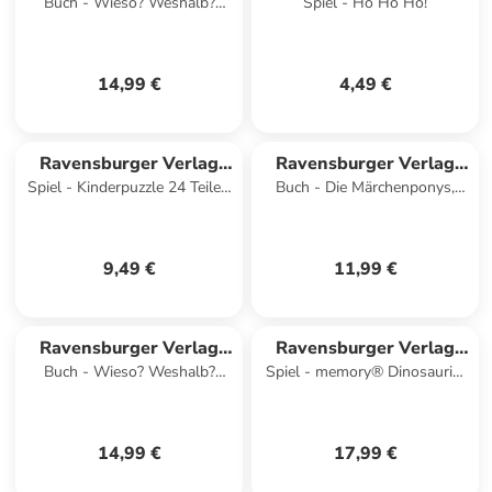
Buch - Wieso? Weshalb?
Spiel - Ho Ho Ho!
GmbH
GmbH
Warum? Band 54 - Komm mit
ins Ballett
14,99 €
4,49 €
Ravensburger Verlag
Ravensburger Verlag
Spiel - Kinderpuzzle 24 Teile -
Buch - Die Märchenponys,
GmbH
GmbH
Ein Tag am Hafen
Band 1 - Schneewittchen hat
jetzt vier Hufe
9,49 €
11,99 €
Ravensburger Verlag
Ravensburger Verlag
Buch - Wieso? Weshalb?
Spiel - memory® Dinosaurier
GmbH
GmbH
Warum? Band 6 - Wir
- Kinderspiel ab 3 Jahre
entdecken die
Riesenfahrzeuge
14,99 €
17,99 €