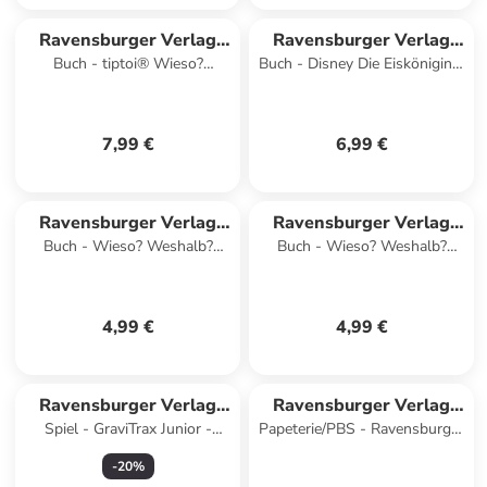
Ravensburger Verlag
Ravensburger Verlag
Buch - tiptoi® Wieso?
Buch - Disney Die Eiskönigin 2
GmbH
GmbH
Weshalb? Warum? Quiz -
- Mein Vorschulblock: Lesen
Spezialfahrzeuge
und Schreiben
7,99 €
6,99 €
Ravensburger Verlag
Ravensburger Verlag
Buch - Wieso? Weshalb?
Buch - Wieso? Weshalb?
GmbH
GmbH
Warum? aktiv-Heft -
Warum? aktiv-Heft - Im Zoo
Dinosaurier
4,99 €
4,99 €
Ravensburger Verlag
Ravensburger Verlag
Spiel - GraviTrax Junior -
Papeterie/PBS - Ravensburger
GmbH
GmbH
Element Lift
Zaubertafel - Kleines Zauber-
-
20
%
1x1