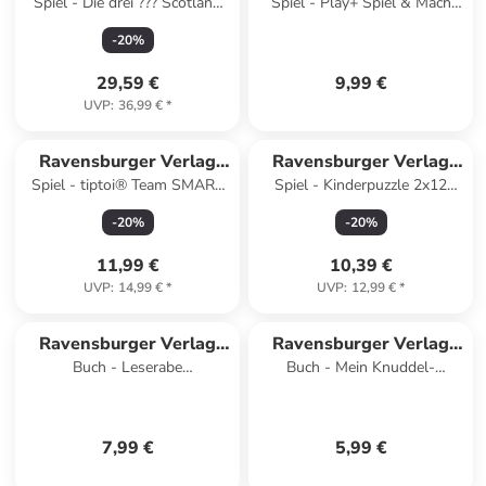
Spiel - Die drei ??? Scotland
Spiel - Play+ Spiel & Mach
GmbH
GmbH
Yard - Gesellschaftsspiel &
mit! Karten: Sachen suchen:
-
20
%
Brettspiel ab 8 J
Unterwegs - ab 1,5 J
29,59 €
9,99 €
UVP
:
36,99 €
*
Ravensburger Verlag
Ravensburger Verlag
Spiel - tiptoi® Team SMART
Spiel - Kinderpuzzle 2x12
GmbH
GmbH
ermittelt: Diebstahl im Tier-
Teile - Bluey - Familienzeit
-
20
%
-
20
%
Express - ab 5 Jahr
11,99 €
10,39 €
UVP
:
14,99 €
*
UVP
:
12,99 €
*
Ravensburger Verlag
Ravensburger Verlag
Buch - Leserabe
Buch - Mein Knuddel-
GmbH
GmbH
Sonderausgaben -
Knautsch-Buch - Mein Bagger
Polizeiabenteuer zum
Lesenlernen
7,99 €
5,99 €