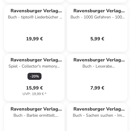
Ravensburger Verlag
Ravensburger Verlag
Buch - tiptoi® Liederbücher -
Buch - 1000 Gefahren - 1000
GmbH
GmbH
Meine schönsten englischen
Gefahren in der Schule des
Kinderli
Schreckens
19,99 €
5,99 €
Ravensburger Verlag
Ravensburger Verlag
Spiel - Collector's memory®
Buch - Leserabe
GmbH
GmbH
Schönste Reiseziele -
Sonderausgaben - Die besten
-
20
%
Gesellschaftssp
Leseraben-Piratengeschichten
15,99 €
7,99 €
UVP
:
19,99 €
*
Ravensburger Verlag
Ravensburger Verlag
Buch - Barbie ermittelt.
Buch - Sachen suchen - Im
GmbH
GmbH
Tierische Erstleseabenteuer
Frühling