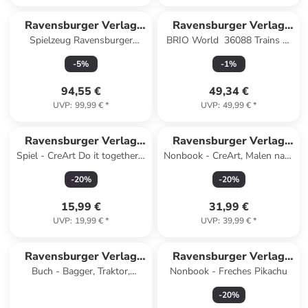
Ravensburger Verlag
Ravensburger Verlag
Spielzeug Ravensburger
BRIO World  36088 Trains of
GmbH
GmbH
GraviTrax Junior Starter-Set
the World ICE - Ab 3 Jahren
-
5
%
-
1
%
XXL - Ab 3 Jahren
94,55 €
49,34 €
UVP
:
99,99 €
*
UVP
:
49,99 €
*
Ravensburger Verlag
Ravensburger Verlag
Spiel - CreArt Do it together -
Nonbook - CreArt, Malen nach
GmbH
GmbH
Krokodil
Zahlen Kinder - Atelier Pferde
-
20
%
-
20
%
15,99 €
31,99 €
UVP
:
19,99 €
*
UVP
:
39,99 €
*
Ravensburger Verlag
Ravensburger Verlag
Buch - Bagger, Traktor,
Nonbook - Freches Pikachu
GmbH
GmbH
Müllabfuhr!
-
20
%