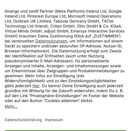
Rechtliches
Kundenservice
Shop
Aktionen
Travel
limango.nl
limango.pl