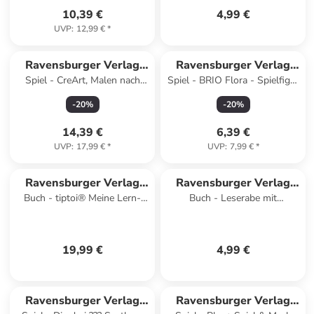
10,39 €
4,99 €
UVP
:
12,99 €
*
Ravensburger Verlag
Ravensburger Verlag
Spiel - CreArt, Malen nach
Spiel - BRIO Flora - Spielfigur
GmbH
GmbH
Zahlen Kinder - Farbenfrohes
Tulip
-
20
%
-
20
%
Chamäleon
14,39 €
6,39 €
UVP
:
17,99 €
*
UVP
:
7,99 €
*
Ravensburger Verlag
Ravensburger Verlag
Buch - tiptoi® Meine Lern-
Buch - Leserabe mit
GmbH
GmbH
Spiel-Welt - Englisch
Mildenberger Silbenmethode -
Besuch aus dem Weltraum
19,99 €
4,99 €
Ravensburger Verlag
Ravensburger Verlag