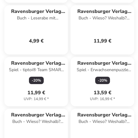
Ravensburger Verlag
Ravensburger Verlag
Buch - Leserabe mit
Buch - Wieso? Weshalb?
GmbH
GmbH
Mildenberger Silbenmethode -
Warum? junior, Band 71 -
Spannende Krimis zum
Turnen, tanzen, Musik machen
Mitraten
4,99 €
11,99 €
Ravensburger Verlag
Ravensburger Verlag
Spiel - tiptoi® Team SMART
Spiel - Erwachsenenpuzzle
GmbH
GmbH
ermittelt: Geheimnis im
1000 Teile - Stranger Things -
-
20
%
-
20
%
Drachenwald - ab 5 Jahre
See You On The Other S
11,99 €
13,59 €
UVP
:
14,99 €
*
UVP
:
16,99 €
*
Ravensburger Verlag
Ravensburger Verlag
Buch - Wieso? Weshalb?
Buch - Wieso? Weshalb?
GmbH
GmbH
Warum? junior, Band 13 -
Warum? Erstleser, Band 4 -
Welche Farbe ist das?
Weltraum