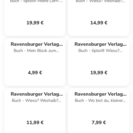
Buch - tiptoi® Meine Lern-
Buch - Wieso? Weshalb?
GmbH
GmbH
Spiel-Welt - Logisches
Warum? Band 16 - Tiere im
Denken
Einsatz
19,99 €
14,99 €
Ravensburger Verlag
Ravensburger Verlag
Buch - Mein Block zum
Buch - tiptoi® Wieso?
GmbH
GmbH
Schulanfang: Erste Zahlen
Weshalb? Warum? - Wir
erkunden den Weltraum
4,99 €
19,99 €
Ravensburger Verlag
Ravensburger Verlag
Buch - Wieso? Weshalb?
Buch - Wo bist du, kleiner
GmbH
GmbH
Warum? junior, Band 46 - Wo
Elefant?
die Tiere wohnen
11,99 €
7,99 €