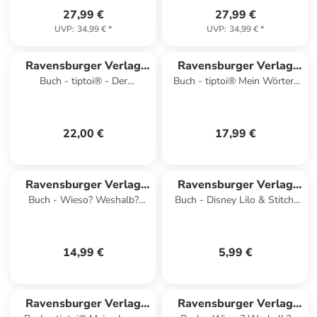
27,99 €
27,99 €
UVP
:
34,99 €
*
UVP
:
34,99 €
*
Ravensburger Verlag
Ravensburger Verlag
Buch - tiptoi® - Der
Buch - tiptoi® Mein Wörter-
GmbH
GmbH
Weltraum: Raumfahrt, Sterne
Bilderbuch - Unser Zuhause
und Planeten
22,00 €
17,99 €
Ravensburger Verlag
Ravensburger Verlag
Buch - Wieso? Weshalb?
Buch - Disney Lilo & Stitch:
GmbH
GmbH
Warum? Kernreihe, Band 5 -
Auf die Plätze, fertig, Stitch! -
Pass auf im Straßenverk
Erstles
14,99 €
5,99 €
Ravensburger Verlag
Ravensburger Verlag