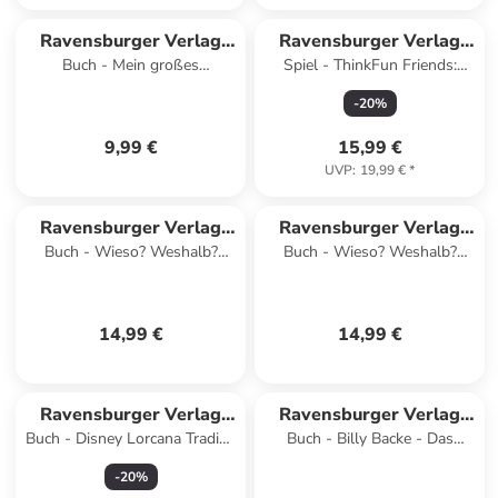
Ravensburger Verlag
Ravensburger Verlag
Buch - Mein großes
Spiel - ThinkFun Friends:
GmbH
GmbH
Vorschulbuch: Buchstaben
Badespaß - Logikspiel ab 3
-
20
%
Zahlen Konzentration
Jahre
9,99 €
15,99 €
UVP
:
19,99 €
*
Ravensburger Verlag
Ravensburger Verlag
Buch - Wieso? Weshalb?
Buch - Wieso? Weshalb?
GmbH
GmbH
Warum? Kernreihe, Band 31 -
Warum? Kernreihe, Band 10 -
Experimentieren mit allen Si
Unser Wetter
14,99 €
14,99 €
Ravensburger Verlag
Ravensburger Verlag
Buch - Disney Lorcana Trading
Buch - Billy Backe - Das
GmbH
GmbH
Card Game - Official
große Buch von Billy Backe
-
20
%
Collector's Guide: Sets