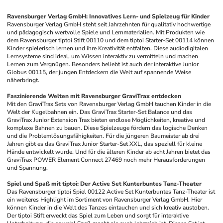
Ravensburger Verlag GmbH: Innovatives Lern- und Spielzeug für Kinder
Ravensburger Verlag GmbH steht seit Jahrzehnten für qualitativ hochwertige 
und pädagogisch wertvolle Spiele und Lernmaterialien. Mit Produkten wie 
dem Ravensburger tiptoi Stift 00110 und dem tiptoi Starter-Set 00114 können 
Kinder spielerisch lernen und ihre Kreativität entfalten. Diese audiodigitalen 
Lernsysteme sind ideal, um Wissen interaktiv zu vermitteln und machen 
Lernen zum Vergnügen. Besonders beliebt ist auch der interaktive Junior 
Globus 00115, der jungen Entdeckern die Welt auf spannende Weise 
näherbringt.
Faszinierende Welten mit Ravensburger GraviTrax entdecken
Mit den GraviTrax Sets von Ravensburger Verlag GmbH tauchen Kinder in die 
Welt der Kugelbahnen ein. Das GraviTrax Starter-Set Balance und das 
GraviTrax Junior Extension Trax bieten endlose Möglichkeiten, kreative und 
komplexe Bahnen zu bauen. Diese Spielzeuge fördern das logische Denken 
und die Problemlösungsfähigkeiten. Für die jüngeren Baumeister ab drei 
Jahren gibt es das GraviTrax Junior Starter-Set XXL, das speziell für kleine 
Hände entwickelt wurde. Und für die älteren Kinder ab acht Jahren bietet das 
GraviTrax POWER Element Connect 27469 noch mehr Herausforderungen 
und Spannung.
Spiel und Spaß mit tiptoi: Der Active Set Kunterbuntes Tanz-Theater
Das Ravensburger tiptoi Spiel 00122 Active Set Kunterbuntes Tanz-Theater ist 
ein weiteres Highlight im Sortiment von Ravensburger Verlag GmbH. Hier 
können Kinder in die Welt des Tanzes eintauchen und sich kreativ austoben. 
Der tiptoi Stift erweckt das Spiel zum Leben und sorgt für interaktive 