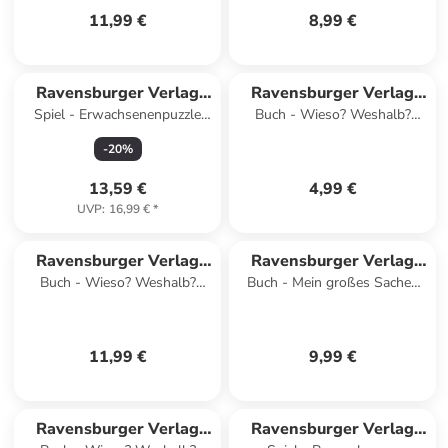
11,99 €
8,99 €
Ravensburger Verlag
Ravensburger Verlag
Spiel - Erwachsenenpuzzle
Buch - Wieso? Weshalb?
GmbH
GmbH
1000 Teile - Gelini im
Warum? aktiv-Heft -
-
20
%
Unterwasserspaß
Weltraum
13,59 €
4,99 €
UVP
:
16,99 €
*
Ravensburger Verlag
Ravensburger Verlag
Buch - Wieso? Weshalb?
Buch - Mein großes Sachen
GmbH
GmbH
Warum? junior, Band 6 - Der
suchen: Bei uns im Wald
Wald
11,99 €
9,99 €
Ravensburger Verlag
Ravensburger Verlag