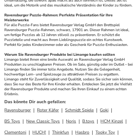
Unterhaltung, die sowohl Spaß macht als auch lehrreich ist. Dieses Set ist 
ideal, um die Motorik und das musikalische Verständnis der Kinder zu fördern.
Ravensburger Puzzle-Rahmen: Perfekte Präsentation für Ihre 
Meisterwerke
Für alle Puzzle-Fans bietet Ravensburger Verlag GmbH den Brettspiel 
Ravensburger Puzzle-Rahmen, schwarz, 17901 an. Dieser Rahmen ist ideal, 
um fertige Puzzles ab 12 Jahren stilvoll zu präsentieren. Er schützt die 
Puzzleteile und macht aus Ihrem Lieblingspuzzle ein echtes Kunstwerk. 
Perfekt für jedes Kinderzimmer oder als Geschenk für Puzzle-Enthusiasten.
Warum Sie Ravensburger Produkte bei Limango kaufen sollten
Limango bietet Ihnen eine breite Auswahl an Ravensburger Verlag GmbH 
Produkten zu unschlagbaren Preisen. Ob im Sale, günstig oder im Outlet – bei 
Limango finden Sie immer tolle Angebote. Nutzen Sie die Gelegenheit, 
hochwertige Lern- und Spielzeuge zu attraktiven Preisen zu ergattern. 
Limango steht für Zuverlässigkeit und Qualität, sodass Sie sicher sein können, 
dass Sie nur das Beste für Ihre Kinder erhalten. Entdecken Sie jetzt die Vielfalt 
der Ravensburger Produkte und machen Sie Ihren Einkauf zu einem echten 
Erlebnis.
Das könnte Dir auch gefallen
:
Ravensburger
Roter Käfer
Schmidt Spiele
Goki
BS Toys
New Classic Toys
Noris
B.toys
HCM Kinzel
Clementoni
HUCH!
Thinkfun
Hasbro
Tooky Toy