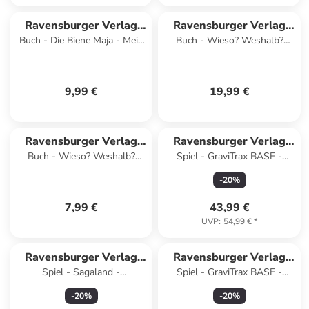
Ravensburger Verlag
Ravensburger Verlag
Buch - Die Biene Maja - Mein
Buch - Wieso? Weshalb?
GmbH
GmbH
wimmeliger Suchspaß - Das
Warum? Sonderband - Mein
offizielle Wimmelb
großes junior-Lexikon
9,99 €
19,99 €
Ravensburger Verlag
Ravensburger Verlag
Buch - Wieso? Weshalb?
Spiel - GraviTrax BASE -
GmbH
GmbH
Warum? Stickerheft - Pferde
Starter-Set
-
20
%
7,99 €
43,99 €
UVP
:
54,99 €
*
Ravensburger Verlag
Ravensburger Verlag
Spiel - Sagaland -
Spiel - GraviTrax BASE -
GmbH
GmbH
Gesellschaftsspiel &
Skytrax
-
20
%
-
20
%
Brettspiel ab 6 Jahre