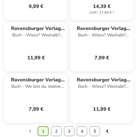
9,99 €
14,39 €
UVP
:
17,99 €
*
Ravensburger Verlag
Ravensburger Verlag
Buch - Wieso? Weshalb?
Buch - Wieso? Weshalb?
GmbH
GmbH
Warum? junior, Band 53 -
Warum? Stickerheft -
Was essen wir?
Flugzeuge
11,99 €
7,99 €
Ravensburger Verlag
Ravensburger Verlag
Buch - Wo bist du, kleiner
Buch - Wieso? Weshalb?
GmbH
GmbH
Tiger?
Warum? junior, Band 22 -
Was wächst da?
7,99 €
11,99 €
1
2
3
4
5