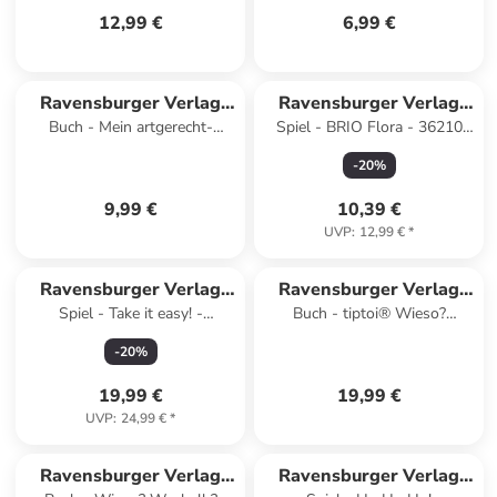
12,99 €
6,99 €
Ravensburger Verlag
Ravensburger Verlag
Buch - Mein artgerecht-
Spiel - BRIO Flora - 36210
GmbH
GmbH
Geschwisterbuch: Ich zuerst!
Aster im Blumen-Outfit |
-
20
%
Nein, ich!
Spielset für endlosen
9,99 €
10,39 €
UVP
:
12,99 €
*
Ravensburger Verlag
Ravensburger Verlag
Spiel - Take it easy! -
Buch - tiptoi® Wieso?
GmbH
GmbH
Gesellschaftsspiel &
Weshalb? Warum? - Auf dem
-
20
%
Brettspiel ab 10 Jahre
Bauernhof
19,99 €
19,99 €
UVP
:
24,99 €
*
Ravensburger Verlag
Ravensburger Verlag