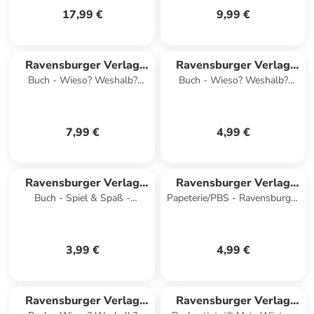
17,99 €
9,99 €
Ravensburger Verlag
Ravensburger Verlag
Buch - Wieso? Weshalb?
Buch - Wieso? Weshalb?
GmbH
GmbH
Warum? Stickerheft - Tiere
Warum? aktiv-Heft - Wald
der Welt
7,99 €
4,99 €
Ravensburger Verlag
Ravensburger Verlag
Buch - Spiel & Spaß -
Papeterie/PBS - Ravensburger
GmbH
GmbH
Grundschul-Rätselspaß für
Zaubertafel - Kleines Zauber-
unter
1x1: Kreuz und quer
3,99 €
4,99 €
Ravensburger Verlag
Ravensburger Verlag