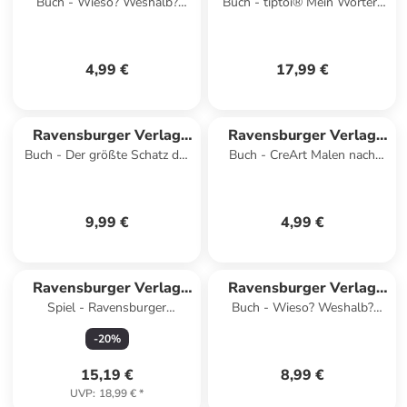
Buch - Wieso? Weshalb?
Buch - tiptoi® Mein Wörter-
GmbH
GmbH
Warum? aktiv-Heft -
Bilderbuch - Baustelle
Fahrzeuge auf der Baustelle
4,99 €
17,99 €
Ravensburger Verlag
Ravensburger Verlag
Buch - Der größte Schatz der
Buch - CreArt Malen nach
GmbH
GmbH
Welt
Zahlen ab 7: Pferde
9,99 €
4,99 €
Ravensburger Verlag
Ravensburger Verlag
Spiel - Ravensburger
Buch - Wieso? Weshalb?
GmbH
GmbH
Kinderpuzzle 09789 - Die
Warum? Erstleser, Band 2 -
-
20
%
Disney Prinzessinnen - groß
Vulkane
15,19 €
8,99 €
UVP
:
18,99 €
*