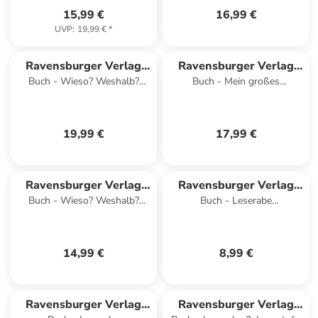
15,99 €
16,99 €
UVP
:
19,99 €
*
Ravensburger Verlag
Ravensburger Verlag
Buch - Wieso? Weshalb?
Buch - Mein großes
GmbH
GmbH
Warum? Sonderband - Mein
Magnetbuch - Wer wohnt
ABC der Tiere
wo?
19,99 €
17,99 €
Ravensburger Verlag
Ravensburger Verlag
Buch - Wieso? Weshalb?
Buch - Leserabe
GmbH
GmbH
Warum? ProfiWissen, Band
Sonderausgaben -
15 - Fußball
Hundegeschichten zum
Lesenlernen
14,99 €
8,99 €
Ravensburger Verlag
Ravensburger Verlag