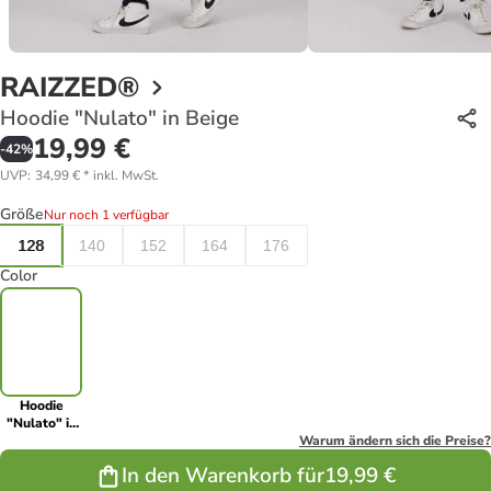
RAIZZED®
Hoodie "Nulato" in Beige
19,99 €
-
42
%
UVP
:
34,99 €
*
inkl. MwSt.
Größe
Nur noch 1 verfügbar
128
140
152
164
176
Color
Hoodie
"Nulato" in
Beige
Warum ändern sich die Preise?
In den Warenkorb für
19,99 €