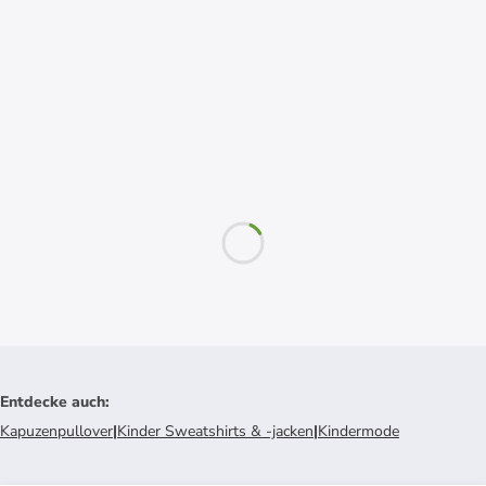
Entdecke auch
:
Kapuzenpullover
|
Kinder Sweatshirts & -jacken
|
Kindermode