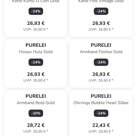
Kette Kumu O Coin Gold
Kette Fine Vintage Gold
-
24
%
-
24
%
26,93 €
26,93 €
UVP
:
35,90 €
*
UVP
:
35,90 €
*
PURELEI
PURELEI
Hoops Hula Gold
Armband Festive Gold
-
24
%
-
24
%
26,93 €
26,93 €
UVP
:
35,90 €
*
UVP
:
35,90 €
*
PURELEI
PURELEI
Armband Bold Gold
Ohrringe Bubble Heart Silber
-
20
%
-
24
%
28,72 €
22,43 €
UVP
:
35,90 €
*
UVP
:
29,90 €
*