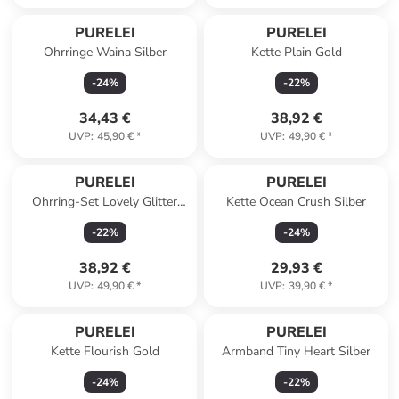
PURELEI
PURELEI
Ohrringe Waina Silber
Kette Plain Gold
-
24
%
-
22
%
34,43 €
38,92 €
UVP
:
45,90 €
*
UVP
:
49,90 €
*
PURELEI
PURELEI
Ohrring-Set Lovely Glitter
Kette Ocean Crush Silber
Silber
-
22
%
-
24
%
38,92 €
29,93 €
UVP
:
49,90 €
*
UVP
:
39,90 €
*
PURELEI
PURELEI
Kette Flourish Gold
Armband Tiny Heart Silber
-
24
%
-
22
%