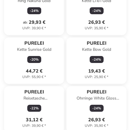
Ring Nakuna Gold
Kette Li’ili’i Gold
-
24
%
-
24
%
29,93 €
26,93 €
ab
:
UVP
:
39,90 €
*
UVP
:
35,90 €
*
PURELEI
PURELEI
Kette Sunrise Gold
Kette Bow Gold
-
20
%
-
24
%
44,72 €
19,43 €
UVP
:
55,90 €
*
UVP
:
25,90 €
*
PURELEI
PURELEI
Reisetasche
Ohrringe White Gloss
Schmuckaufbewahrung Beige
Rosegold
-
22
%
-
24
%
31,12 €
26,93 €
UVP
:
39,90 €
*
UVP
:
35,90 €
*