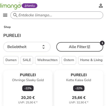
family
Shop
PURELEI
1
Beliebtheit
Alle Filter
Damen
SALE
Weihnachten
Ostern
Home & Living
PURELEI
PURELEI
Ohrringe Sleeky Gold
Kette Kalea Gold
-
22
%
-
22
%
20,20 €
25,66 €
UVP
:
25,90 €
*
UVP
:
32,90 €
*