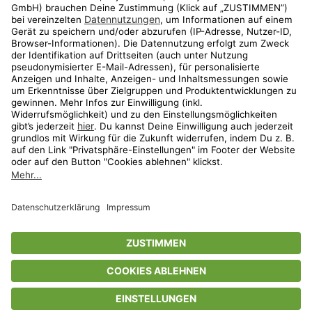
Aktionen
Travel
limango.nl
limango.pl
* Streichpreise entsprechen der unverbindlichen Preisempfehlung des
Herstellers. Prozentangaben beziehen sich auf den Streichpreis.
ᵃ Die jeweils aktuellen Teilnahmebedingungen unserer Freunde-werben-
Freunde-Aktionen findest Du unter
www.limango.de/einladen
ᵇ Gilt nur für von limango versandte Ware (nicht für von Partnern versandte