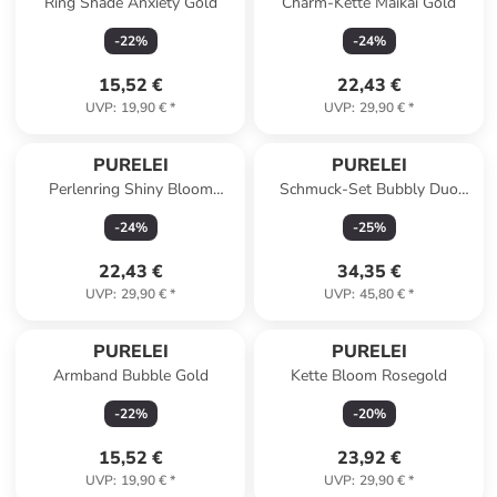
Ring Shade Anxiety Gold
Charm-Kette Maikai Gold
-
22
%
-
24
%
15,52 €
22,43 €
UVP
:
19,90 €
*
UVP
:
29,90 €
*
PURELEI
PURELEI
Perlenring Shiny Bloom
Schmuck-Set Bubbly Duo
Rosegold
Gold
-
24
%
-
25
%
22,43 €
34,35 €
UVP
:
29,90 €
*
UVP
:
45,80 €
*
PURELEI
PURELEI
Armband Bubble Gold
Kette Bloom Rosegold
-
22
%
-
20
%
15,52 €
23,92 €
UVP
:
19,90 €
*
UVP
:
29,90 €
*