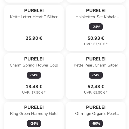
PURELEI
PURELEI
Kette Letter Heart T Silber
Halsketten-Set Kohala
Rosegold
-
24
%
25,90 €
50,93 €
UVP
:
67,90 €
*
PURELEI
PURELEI
Charm Spring Flower Gold
Kette Pearl Charm Silber
-
24
%
-
24
%
13,43 €
52,43 €
UVP
:
17,90 €
*
UVP
:
69,90 €
*
PURELEI
PURELEI
Ring Green Harmony Gold
Ohrringe Organic Pearl
Rosegold
-
24
%
-
50
%