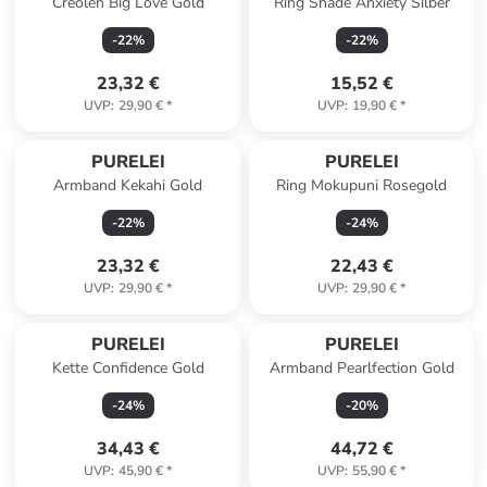
Creolen Big Love Gold
Ring Shade Anxiety Silber
-
22
%
-
22
%
23,32 €
15,52 €
UVP
:
29,90 €
*
UVP
:
19,90 €
*
PURELEI
PURELEI
Armband Kekahi Gold
Ring Mokupuni Rosegold
-
22
%
-
24
%
23,32 €
22,43 €
UVP
:
29,90 €
*
UVP
:
29,90 €
*
PURELEI
PURELEI
Kette Confidence Gold
Armband Pearlfection Gold
-
24
%
-
20
%
34,43 €
44,72 €
UVP
:
45,90 €
*
UVP
:
55,90 €
*