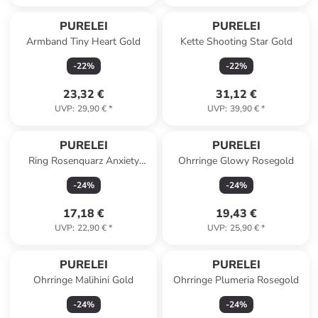
PURELEI
PURELEI
Armband Tiny Heart Gold
Kette Shooting Star Gold
-
22
%
-
22
%
23,32 €
31,12 €
UVP
:
29,90 €
*
UVP
:
39,90 €
*
PURELEI
PURELEI
Ring Rosenquarz Anxiety
Ohrringe Glowy Rosegold
Rosa
-
24
%
-
24
%
17,18 €
19,43 €
UVP
:
22,90 €
*
UVP
:
25,90 €
*
PURELEI
PURELEI
Ohrringe Malihini Gold
Ohrringe Plumeria Rosegold
-
24
%
-
24
%