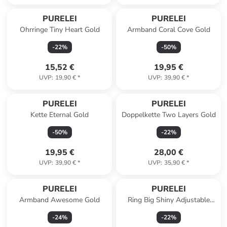
PURELEI
PURELEI
Ohrringe Tiny Heart Gold
Armband Coral Cove Gold
-
22
%
-
50
%
15,52 €
19,95 €
UVP
:
19,90 €
*
UVP
:
39,90 €
*
PURELEI
PURELEI
Kette Eternal Gold
Doppelkette Two Layers Gold
-
50
%
-
22
%
19,95 €
28,00 €
UVP
:
39,90 €
*
UVP
:
35,90 €
*
PURELEI
PURELEI
Armband Awesome Gold
Ring Big Shiny Adjustable
Gold
-
24
%
-
22
%