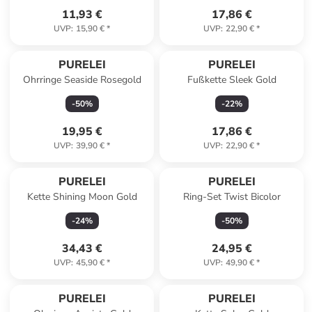
11,93 €
17,86 €
UVP
:
15,90 €
*
UVP
:
22,90 €
*
PURELEI
PURELEI
Ohrringe Seaside Rosegold
Fußkette Sleek Gold
-
50
%
-
22
%
19,95 €
17,86 €
UVP
:
39,90 €
*
UVP
:
22,90 €
*
PURELEI
PURELEI
Kette Shining Moon Gold
Ring-Set Twist Bicolor
-
24
%
-
50
%
34,43 €
24,95 €
UVP
:
45,90 €
*
UVP
:
49,90 €
*
PURELEI
PURELEI