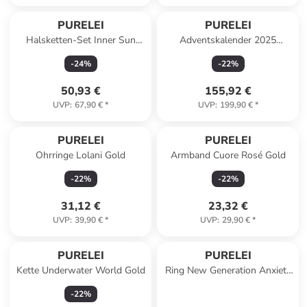
PURELEI
PURELEI
Halsketten-Set Inner Sun
Adventskalender 2025
Gold
Adventskalender Silber
-
24
%
-
22
%
50,93 €
155,92 €
UVP
:
67,90 €
*
UVP
:
199,90 €
*
PURELEI
PURELEI
Ohrringe Lolani Gold
Armband Cuore Rosé Gold
-
22
%
-
22
%
31,12 €
23,32 €
UVP
:
39,90 €
*
UVP
:
29,90 €
*
PURELEI
PURELEI
Kette Underwater World Gold
Ring New Generation Anxiety
Gold
-
22
%