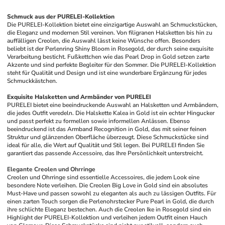
Schmuck aus der PURELEI-Kollektion
Die PURELEI-Kollektion bietet eine einzigartige Auswahl an Schmuckstücken, 
die Eleganz und modernen Stil vereinen. Von filigranen Halsketten bis hin zu 
auffälligen Creolen, die Auswahl lässt keine Wünsche offen. Besonders 
beliebt ist der Perlenring Shiny Bloom in Rosegold, der durch seine exquisite 
Verarbeitung besticht. Fußkettchen wie das Pearl Drop in Gold setzen zarte 
Akzente und sind perfekte Begleiter für den Sommer. Die PURELEI-Kollektion 
steht für Qualität und Design und ist eine wunderbare Ergänzung für jedes 
Schmuckkästchen.
Exquisite Halsketten und Armbänder von PURELEI
PURELEI bietet eine beeindruckende Auswahl an Halsketten und Armbändern, 
die jedes Outfit veredeln. Die Halskette Kalea in Gold ist ein echter Hingucker 
und passt perfekt zu formellen sowie informellen Anlässen. Ebenso 
beeindruckend ist das Armband Recognition in Gold, das mit seiner feinen 
Struktur und glänzenden Oberfläche überzeugt. Diese Schmuckstücke sind 
ideal für alle, die Wert auf Qualität und Stil legen. Bei PURELEI finden Sie 
garantiert das passende Accessoire, das Ihre Persönlichkeit unterstreicht.
Elegante Creolen und Ohrringe
Creolen und Ohrringe sind essentielle Accessoires, die jedem Look eine 
besondere Note verleihen. Die Creolen Big Love in Gold sind ein absolutes 
Must-Have und passen sowohl zu eleganten als auch zu lässigen Outfits. Für 
einen zarten Touch sorgen die Perlenohrstecker Pure Pearl in Gold, die durch 
ihre schlichte Eleganz bestechen. Auch die Creolen Ike in Rosegold sind ein 
Highlight der PURELEI-Kollektion und verleihen jedem Outfit einen Hauch 