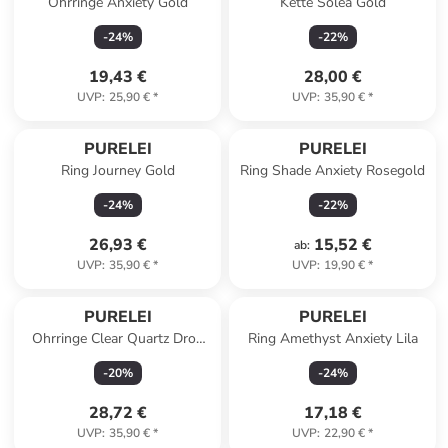
Ohrringe Anxiety Gold
Kette Solea Gold
-
24
%
-
22
%
19,43 €
28,00 €
UVP
:
25,90 €
*
UVP
:
35,90 €
*
PURELEI
PURELEI
Ring Journey Gold
Ring Shade Anxiety Rosegold
-
24
%
-
22
%
26,93 €
15,52 €
ab
:
UVP
:
35,90 €
*
UVP
:
19,90 €
*
PURELEI
PURELEI
Ohrringe Clear Quartz Drop
Ring Amethyst Anxiety Lila
Gold
-
20
%
-
24
%
28,72 €
17,18 €
UVP
:
35,90 €
*
UVP
:
22,90 €
*