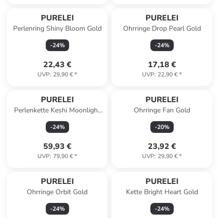
PURELEI
PURELEI
Perlenring Shiny Bloom Gold
Ohrringe Drop Pearl Gold
-
24
%
-
24
%
22,43 €
17,18 €
UVP
:
29,90 €
*
UVP
:
22,90 €
*
PURELEI
PURELEI
Perlenkette Keshi Moonlight
Ohrringe Fan Gold
Gold
-
24
%
-
20
%
59,93 €
23,92 €
UVP
:
79,90 €
*
UVP
:
29,90 €
*
PURELEI
PURELEI
Ohrringe Orbit Gold
Kette Bright Heart Gold
-
24
%
-
24
%