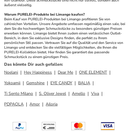
von Glamour. Diese Schmuckstücke sind nicht nur stilvoll, sondern auch 
äußerst vielseitig.
Warum PURELEI-Produkte bei Limango kaufen?
Beim Kauf von PURELEI-Produkten bei Limango profitieren Sie von 
zahlreichen Vorteilen. Unsere Angebote umfassen regelmäßig einen sale, bei 
dem Sie die hochwertigen Schmuckstücke zu besonders günstigen Preisen 
erwerben können. Limango bietet Ihnen zudem einen verlässlichen Outlet-
Bereich, in dem Sie exklusive Designs finden, die perfekt zu Ihrem 
persönlichen Stil passen. Vertrauen Sie auf die Qualität und den Service von 
Limango und entdecken Sie die vielfältigen Möglichkeiten, die Ihnen die 
PURELEI-Kollektion bietet. Hier finden Sie garantiert das passende 
Schmuckstück zu einem günstigen Preis.
Das könnte Dir auch gefallen
:
Noelani
Hey Happiness
Dear Me
ONE ELEMENT
Yokoamii
Gemshine
EYE CANDY
BALIA
Ti Sento Milano
S. Oliver Jewel
Amello
Viva
PDPAOLA
Amor
Ailoria