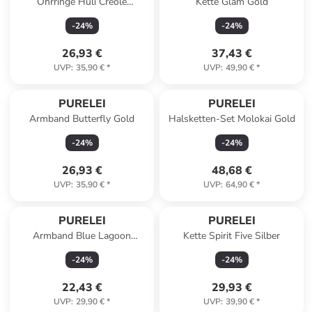
Ohrringe Huli Creole
Kette Glam Gold
Rosegold
-
24
%
-
24
%
26,93 €
37,43 €
UVP
:
35,90 €
*
UVP
:
49,90 €
*
PURELEI
PURELEI
Armband Butterfly Gold
Halsketten-Set Molokai Gold
-
24
%
-
24
%
26,93 €
48,68 €
UVP
:
35,90 €
*
UVP
:
64,90 €
*
PURELEI
PURELEI
Armband Blue Lagoon
Kette Spirit Five Silber
Rosegold
-
24
%
-
24
%
22,43 €
29,93 €
UVP
:
29,90 €
*
UVP
:
39,90 €
*