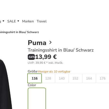
g
SALE
Marken
Travel
ainingsshirt in Blau/ Schwarz
Puma
Trainingsshirt in Blau/ Schwarz
13,99 €
-
64
%
UVP
:
39,95 €
*
inkl. MwSt.
Größe
Weniger als 10 verfügbar
116
128
140
152
164
176
Color