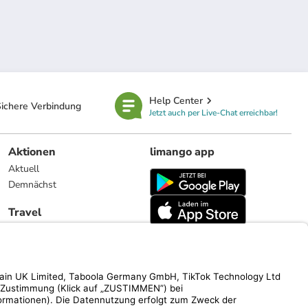
Help Center
ichere Verbindung
Jetzt auch per Live-Chat erreichbar!
Aktionen
limango app
Aktuell
Demnächst
Travel
Reiseangebote