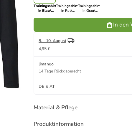
Trainingsshirt
Trainingsshirt
Trainingsshirt
in Blau/
in Rot/
in Grau/
Schwarz
Schwarz
Schwarz
In den
8. - 10. August
4,95 €
limango
14 Tage Rückgaberecht
DE & AT
Material & Pflege
Produktinformation