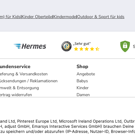
m) für Kids
|
Kinder Oberteile
|
Kindermode
|
Outdoor & Sport für kids
S
undenservice
Shop
ieferung & Versandkosten
Angebote
ücksendungen / Reklamationen
Babys
mwelt & Entsorgung
Kinder
ertrag widerrufen
Damen
esetzliche Gewährleistung und Reparatur
Herren
Wohnen
Trachten
Marken