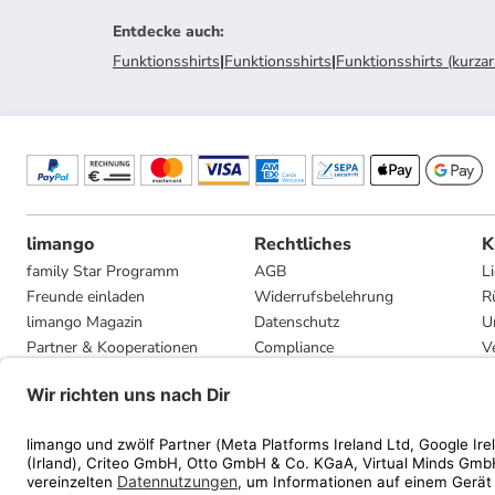
Entdecke auch
:
Funktionsshirts
|
Funktionsshirts
|
Funktionsshirts (kurzar
limango
Rechtliches
K
family Star Programm
AGB
L
Freunde einladen
Widerrufsbelehrung
R
limango Magazin
Datenschutz
U
Partner & Kooperationen
Compliance
V
Jobs
Impressum
G
Presse
Privatsphäre-Einstellungen
Mediadaten
Geschenkgutscheinbedingungen