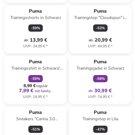
Puma
Puma
Trainingsshorts in Schwarz
Trainingstop "Cloudspun" in
Hellblau
-
59
%
-
53
%
13,99 €
20,99 €
ab
:
ab
:
UVP
:
34,95 €
*
UVP
:
44,95 €
*
family
rabatt
family
exklusiv
Puma
Puma
Trainingsshirt in Schwarz/
Trainingsjacke in Schwarz
Weiß
-
59
%
-
58
%
8,99 €
regulär
7,99 €
30,99 €
ab
:
mit family
UVP
:
19,95 €
*
UVP
:
74,95 €
*
Puma
Puma
Sneakers "Carina 3.0
Trainingstop in Lila
Memoires" in Creme/ Hellblau
-
51
%
-
47
%