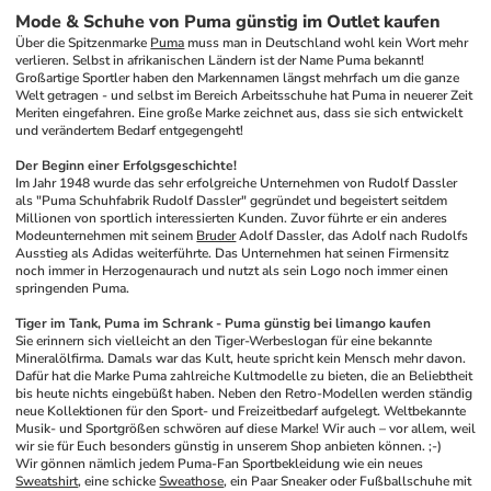
Mode & Schuhe von Puma günstig im Outlet kaufen
Über die Spitzenmarke 
Puma
 muss man in Deutschland wohl kein Wort mehr 
verlieren. Selbst in afrikanischen Ländern ist der Name Puma bekannt! 
Großartige Sportler haben den Markennamen längst mehrfach um die ganze 
Welt getragen - und selbst im Bereich Arbeitsschuhe hat Puma in neuerer Zeit 
Meriten eingefahren. Eine große Marke zeichnet aus, dass sie sich entwickelt 
und verändertem Bedarf entgegengeht!
Der Beginn einer Erfolgsgeschichte!
Im Jahr 1948 wurde das sehr erfolgreiche Unternehmen von Rudolf Dassler 
als "Puma Schuhfabrik Rudolf Dassler" gegründet und begeistert seitdem 
Millionen von sportlich interessierten Kunden. Zuvor führte er ein anderes 
Modeunternehmen mit seinem 
Bruder
 Adolf Dassler, das Adolf nach Rudolfs 
Ausstieg als Adidas weiterführte. Das Unternehmen hat seinen Firmensitz 
noch immer in Herzogenaurach und nutzt als sein Logo noch immer einen 
springenden Puma.
Tiger im Tank, Puma im Schrank - Puma günstig bei limango kaufen
Sie erinnern sich vielleicht an den Tiger-Werbeslogan für eine bekannte 
Mineralölfirma. Damals war das Kult, heute spricht kein Mensch mehr davon. 
Dafür hat die Marke Puma zahlreiche Kultmodelle zu bieten, die an Beliebtheit 
bis heute nichts eingebüßt haben. Neben den Retro-Modellen werden ständig 
neue Kollektionen für den Sport- und Freizeitbedarf aufgelegt. Weltbekannte 
Musik- und Sportgrößen schwören auf diese Marke! Wir auch – vor allem, weil 
wir sie für Euch besonders günstig in unserem Shop anbieten können. ;-)
Wir gönnen nämlich jedem Puma-Fan Sportbekleidung wie ein neues 
Sweatshirt
, eine schicke 
Sweathose
, ein Paar Sneaker oder Fußballschuhe mit 