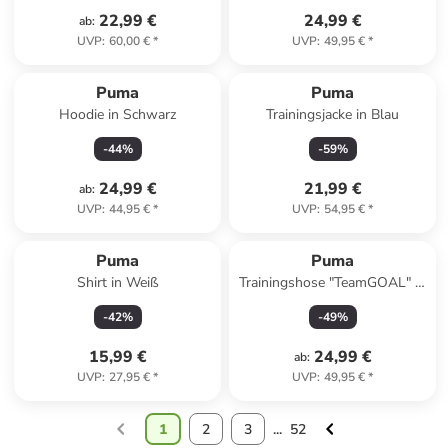
22,99 €
24,99 €
ab
:
UVP
:
60,00 €
*
UVP
:
49,95 €
*
Puma
Puma
Hoodie in Schwarz
Trainingsjacke in Blau
-
44
%
-
59
%
24,99 €
21,99 €
ab
:
UVP
:
44,95 €
*
UVP
:
54,95 €
*
Puma
Puma
Shirt in Weiß
Trainingshose "TeamGOAL" in
Schwarz
-
42
%
-
49
%
15,99 €
24,99 €
ab
:
UVP
:
27,95 €
*
UVP
:
49,95 €
*
1
2
3
...
52