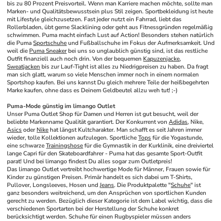
bis zu 80 Prozent Preisvorteil. Wenn man Karriere machen möchte, sollte man 
Marken- und Qualitätsbewusstsein plus Stil zeigen. Sportbekleidung ist heute 
mit Lifestyle gleichzusetzen. Fast jeder nutzt ein Fahrrad, liebt das 
Rollerbladen, übt gerne Slacklining oder geht aus Fitnessgründen regelmäßig 
schwimmen. Puma macht einfach Lust auf Action! Besonders stehen natürlich 
die Puma 
Sportschuhe
 und Fußballschuhe im Fokus der Aufmerksamkeit. Und 
weil die 
Puma Sneaker
 bei uns so unglaublich günstig sind, ist das restliche 
Outfit finanziell auch noch drin. Von der bequemen 
Kapuzenjacke
, 
Sweatjacken
 bis zur Lauf-Tight ist alles zu Niedrigpreisen zu haben. Da fragt 
man sich glatt, warum so viele Menschen immer noch in einem normalen 
Sportshop kaufen. Bei uns kannst Du gleich mehrere Teile der heißbegehrten 
Marke kaufen, ohne dass es Deinem Geldbeutel allzu weh tut! ;-)
Puma-Mode günstig im limango Outlet
Unser Puma Outlet Shop für Damen und Herren ist gut besucht, weil der 
beliebte Markenname Qualität garantiert. Der Konkurrent von 
Adidas
, Nike, 
Asics
 oder 
Nike
 hat längst Kultcharakter. Man schafft es seit Jahren immer 
wieder, tolle Kollektionen aufzulegen. Sportliche 
Tops
 für die Yogastunde, 
eine schwarze 
Trainingshose
 für die Gymnastik in der Kurklinik, eine dreiviertel 
lange Capri für den Skateboardfahrer - Puma hat das gesamte Sport-Outfit 
parat! Und bei limango findest Du alles sogar zum Outletpreis!
Das limango Outlet vertreibt hochwertige Mode für Männer, Frauen sowie für 
Kinder zu günstigen Preisen. Primär handelt es sich dabei um T-Shirts, 
Pullover, Longsleeves, Hosen und 
Jeans
. Die Produktpalette "
Schuhe
" ist 
ganz besonders weitreichend, um den Ansprüchen von sportlichen Kunden 
gerecht zu werden. Bezüglich dieser Kategorie ist dem Label wichtig, dass die 
verschiedenen Sportarten bei der Herstellung der Schuhe konkret 
berücksichtigt werden. Schuhe für einen Rugbyspieler müssen anders 