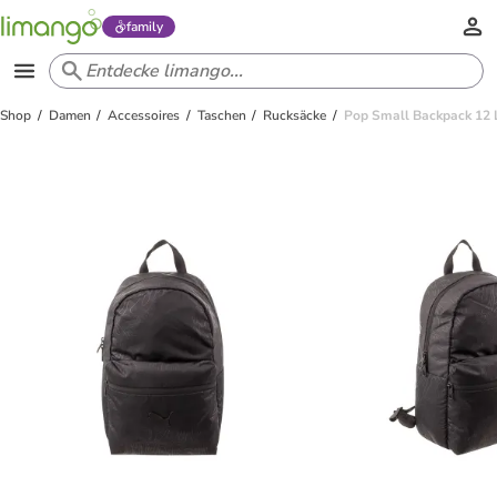
family
Shop
Damen
Accessoires
Taschen
Rucksäcke
Pop Small Backpack 12 L