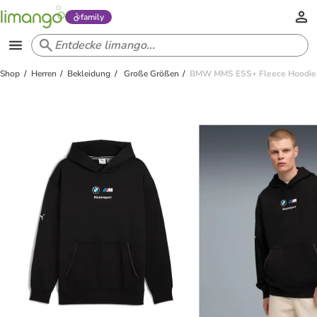
family
Shop
Herren
Bekleidung
Große Größen
BMW MMS ESS+ Fleece Hoodie P