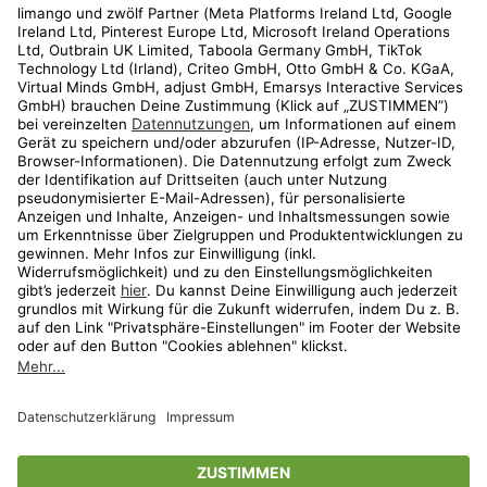
Kundenservice
Shop
Aktionen
Travel
limango.nl
limango.pl