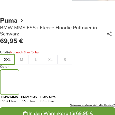
Puma
BMW MMS ESS+ Fleece Hoodie Pullover in
Schwarz
69,95 €
Größe
Nur noch 3 verfügbar
XXL
M
L
XL
S
Color
BMW MMS
BMW MMS
BMW MMS
ESS+ Fleece
ESS+ Fleece
ESS+ Fleece
Hoodie
Hoodie
Hoodie
Warum ändern sich die Preise?
Pullover in
Pullover in
Pullover in
In den Warenkorb für
69,95 €
Schwarz
Dunkelrot
Grau