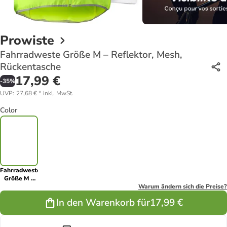
Prowiste
Fahrradweste Größe M – Reflektor, Mesh,
Rückentasche
17,99 €
-
35
%
UVP
:
27,68 €
*
inkl. MwSt.
Color
Fahrradweste
Größe M –
Reflektor,
Warum ändern sich die Preise?
Mesh,
In den Warenkorb für
17,99 €
Rückentasche