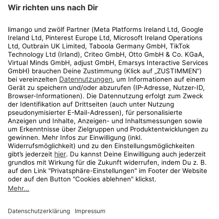
limango
Rechtliches
Kundenservice
Shop
Aktionen
Travel