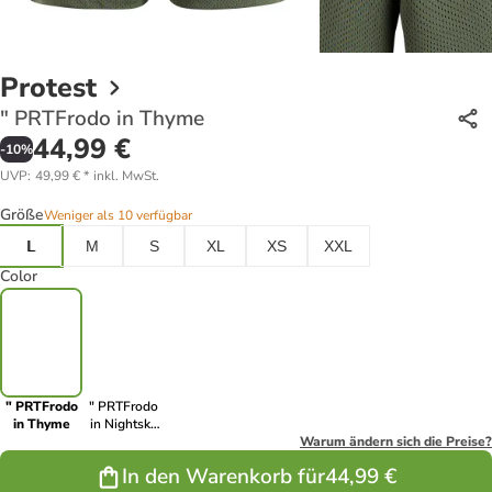
Protest
" PRTFrodo in Thyme
44,99 €
-
10
%
UVP
:
49,99 €
*
inkl. MwSt.
Größe
Weniger als 10 verfügbar
L
M
S
XL
XS
XXL
Color
" PRTFrodo
" PRTFrodo
in Thyme
in Nightsky
Navy
Warum ändern sich die Preise?
In den Warenkorb für
44,99 €