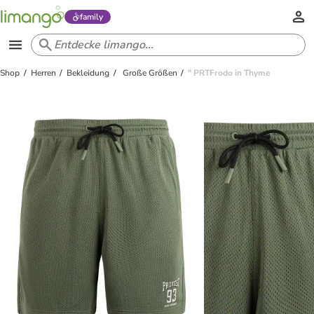
family
Shop
Herren
Bekleidung
Große Größen
" PRTFrodo in Thyme