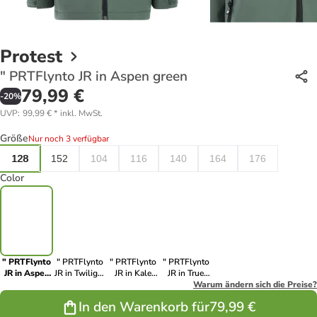
Protest
" PRTFlynto JR in Aspen green
79,99 €
-
20
%
UVP
:
99,99 €
*
inkl. MwSt.
Größe
Nur noch 3 verfügbar
128
152
104
116
140
164
176
Color
" PRTFlynto
" PRTFlynto
" PRTFlynto
" PRTFlynto
JR in Aspen
JR in Twilight
JR in Kale
JR in True
green
Navy
green
Black
Warum ändern sich die Preise?
In den Warenkorb für
79,99 €