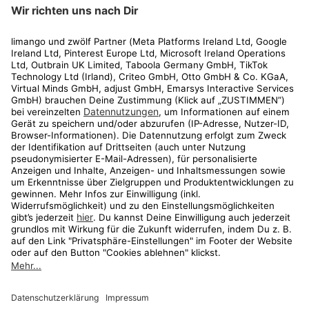
limango
Rechtliches
Kundenservice
Shop
Aktionen
Travel