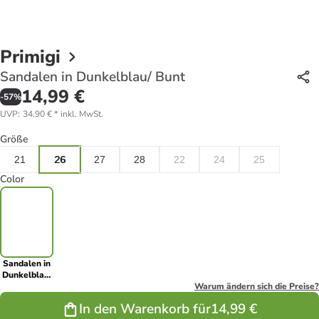
Primigi
Sandalen in Dunkelblau/ Bunt
14,99 €
-
57
%
UVP
:
34,90 €
*
inkl. MwSt.
Größe
21
26
27
28
22
24
25
Color
Sandalen in
Dunkelblau/
Bunt
Warum ändern sich die Preise?
In den Warenkorb für
14,99 €