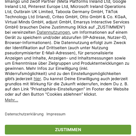
Kundenservice
Shop
Aktionen
Travel
limango.nl
limango.pl
* Streichpreise entsprechen der unverbindlichen Preisempfehlung des