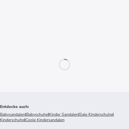
Entdecke auch
:
Babysandalen
|
Babyschuhe
|
Kinder Sandalen
|
Sale Kinderschuhe
|
Kinderschuhe
|
Coole Kindersandalen