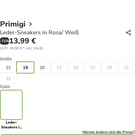
Primigi
Leder-Sneakers in Rosa/ Weiß
13,99 €
-
71
%
UVP
:
49,90 €
*
inkl. MwSt.
Größe
22
19
20
23
24
25
26
21
18
Color
Leder-
Sneakers in
Rosa/ Weiß
Warum ändern sich die Preise?