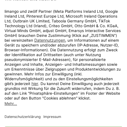
Rechtliches
Kundenservice
Shop
Aktionen
Travel
limango.nl
limango.pl