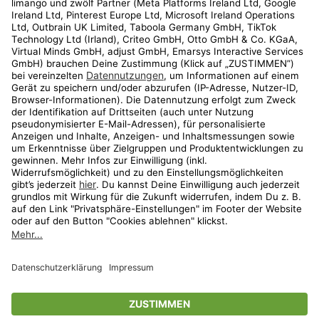
Kundenservice
Shop
Aktionen
Travel
limango.nl
limango.pl
* Streichpreise entsprechen der unverbindlichen Preisempfehlung des