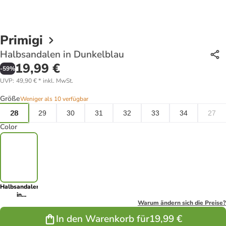
Primigi
Halbsandalen in Dunkelblau
19,99 €
-
59
%
UVP
:
49,90 €
*
inkl. MwSt.
Größe
Weniger als 10 verfügbar
28
29
30
31
32
33
34
27
Color
Halbsandalen
in
Dunkelblau
Warum ändern sich die Preise?
In den Warenkorb für
19,99 €