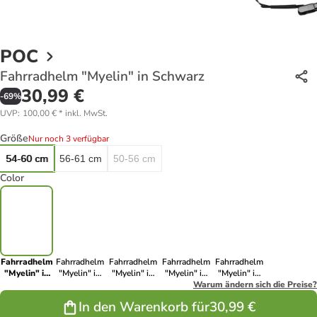
POC
Fahrradhelm "Myelin" in Schwarz
30,99 €
-
69
%
UVP
:
100,00 €
*
inkl. MwSt.
Größe
Nur noch 3 verfügbar
54-60 cm
56-61 cm
50-56 cm
Color
Fahrradhelm
Fahrradhelm
Fahrradhelm
Fahrradhelm
Fahrradhelm
"Myelin" in
"Myelin" in
"Myelin" in
"Myelin" in
"Myelin" in
Schwarz
Anthrazit
Schwarz
Rot
Warum ändern sich die Preise?
Dunkelblau
In den Warenkorb für
30,99 €