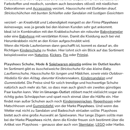
Farbstoffen und modisch, sondern auch besonders stilvoll mit niedlichen 
Dekorationen und 
Accessoires
 verziert. 
Hausschuhe mit Elefanten drauf, 
Strickschühchen mit bunten Schleifen oder Sandalen mit lustigen Gesichtern 
verziert - an Kreativität und Lebendigkeit mangelt es der Firma 
Playshoes
keineswegs
, was ja gerade bei den kleinen Kunden sehr gut ankommt.
Ideal ist in Kombination mit den Krabbelschuhen ein robuster 
Babystrampler
oder eine 
Babyhose
 mit verstärkten Knien. Damit die Kleidung auch bei viel 
Herumkrabbeln nicht an den Knien aufgeschrubbt wird.
Wenn die Hürde Laufenlernen dann geschafft ist, kommt es darauf an, die 
Richtigen 
Kinderschuhe
 zu finden. Hier lohnt sich ein Blick auf das Sortiment 
beispielsweise von 
Naturino
, 
Kickers
, 
Pio
 oder 
Primigi
.
Playshoes Schuhe, Mode & 
Spielwaren günstig
 online im Outlet kaufen
Im Sortiment gibt es 
kuschelweiche Strickschuhe für das kleine Baby, 
Lauflernschuhe, Hausschuhe für Jungen und Mädchen, sowie viele Outdoor-
Modelle für den Alltag, darunter Kindersneakers, 
Kindersandalen
 und 
Gummistiefel.
 Die Preise sind für solch trendige und hochwertige Schuhe 
natürlich auch mehr als fair, so dass man auch gleich ein zweites günstiges 
Paar kaufen kann. Wer im 
limango-Outlet
 stöbert macht vielleicht sogar ein 
richtig gutes Schnäppchen und spart noch einmal über die Hälfte ein. Hier 
findet man außer Schuhen auch noch 
Kinderregenjacken
, 
Regenhosen
 oder 
Matschhosen und 
Gummistiefel
 von der Marke 
Playshoes
. Und wenn das 
Wetter mal nicht zu Sandalen und Badeschuh einladen sollte: Playshoes 
bietet auch eine große Auswahl an Spielwaren. Nur lange Zögern sollte man 
bei der Marke 
Playshoes
 nicht, denn die Kinder freuen sich bestimmt über die 
Artikel von Playshoes – genauso aber auch von 
Sterntaler
, 
LEGO
 oder Haribo.