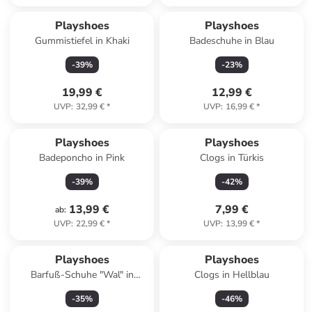
Playshoes
Playshoes
Gummistiefel in Khaki
Badeschuhe in Blau
-
39
%
-
23
%
19,99 €
12,99 €
UVP
:
32,99 €
*
UVP
:
16,99 €
*
Playshoes
Playshoes
Badeponcho in Pink
Clogs in Türkis
-
39
%
-
42
%
13,99 €
7,99 €
ab
:
UVP
:
22,99 €
*
UVP
:
13,99 €
*
Playshoes
Playshoes
Barfuß-Schuhe "Wal" in
Clogs in Hellblau
Dunkelblau
-
35
%
-
46
%