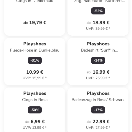
Clogs in Dunkelblau
2tlg. Badeoutfit "Surfbrett
Palmen" in Mint
-
52
%
19,79 €
18,99 €
ab
:
ab
:
UVP
:
39,99 €
*
Playshoes
Playshoes
Fleece-Hose in Dunkelblau
Badeshirt "Surf" in
Dunkelblau/ Bunt
-
31
%
-
34
%
10,99 €
16,99 €
ab
:
UVP
:
15,99 €
*
UVP
:
25,99 €
*
Playshoes
Playshoes
Clogs in Rosa
Badeanzug in Rosa/ Schwarz
-
50
%
-
17
%
6,99 €
22,99 €
ab
:
ab
:
UVP
:
13,99 €
*
UVP
:
27,99 €
*