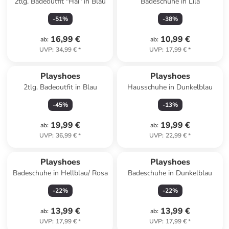
2tlg. Badeoutfit "Hai" in Blau
Badeschuhe in Lila
-
51
%
-
38
%
16,99 €
10,99 €
ab
:
ab
:
UVP
:
34,99 €
*
UVP
:
17,99 €
*
Playshoes
Playshoes
2tlg. Badeoutfit in Blau
Hausschuhe in Dunkelblau
-
45
%
-
13
%
19,99 €
19,99 €
ab
:
ab
:
UVP
:
36,99 €
*
UVP
:
22,99 €
*
Playshoes
Playshoes
Badeschuhe in Hellblau/ Rosa
Badeschuhe in Dunkelblau
-
22
%
-
22
%
13,99 €
13,99 €
ab
:
ab
:
UVP
:
17,99 €
*
UVP
:
17,99 €
*