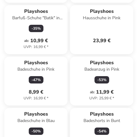
Playshoes
Playshoes
Barfuß-Schuhe "Batik" in
Hausschuhe in Pink
Blau/ Rosa
-
35
%
10,99 €
23,99 €
ab
:
UVP
:
16,99 €
*
Reserviert
Playshoes
Playshoes
Badeschuhe in Pink
Badeanzug in Pink
-
47
%
-
53
%
8,99 €
11,99 €
ab
:
UVP
:
16,99 €
*
UVP
:
25,99 €
*
Playshoes
Playshoes
Badeschuhe in Blau
Badeshorts in Bunt
-
50
%
-
54
%