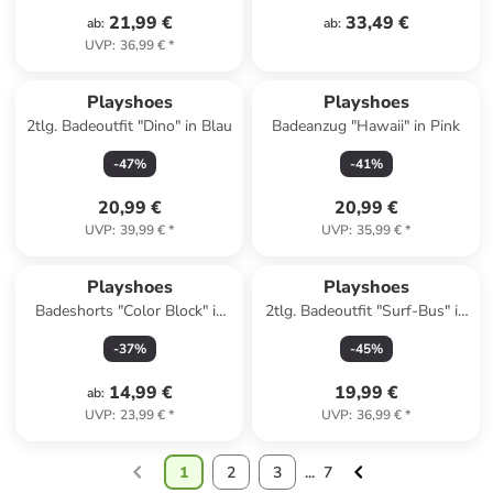
21,99 €
33,49 €
ab
:
ab
:
UVP
:
36,99 €
*
Playshoes
Playshoes
2tlg. Badeoutfit "Dino" in Blau
Badeanzug "Hawaii" in Pink
-
47
%
-
41
%
20,99 €
20,99 €
UVP
:
39,99 €
*
UVP
:
35,99 €
*
Playshoes
Playshoes
Badeshorts "Color Block" in
2tlg. Badeoutfit "Surf-Bus" in
Blau
Mint
-
37
%
-
45
%
14,99 €
19,99 €
ab
:
UVP
:
23,99 €
*
UVP
:
36,99 €
*
1
2
3
...
7