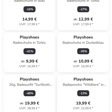
Badeschuhe in Blau
Badeschuhe in Türkis
-
16
%
-
27
%
14,99 €
12,99 €
ab
:
UVP
:
17,99 €
*
UVP
:
17,99 €
*
Playshoes
Playshoes
Badeschuhe in Türkis
Badeschuhe in Dunkelblau
-
41
%
-
35
%
9,99 €
10,99 €
ab
:
ab
:
UVP
:
16,99 €
*
UVP
:
16,99 €
*
Playshoes
Playshoes
2tlg. Badeoutfit "Surfbrett
Badeponcho "Wildtiere" in
Palmen" in Mint
Hellbraun
-
48
%
-
13
%
19,99 €
19,99 €
ab
:
UVP
:
38,99 €
*
UVP
:
22,99 €
*