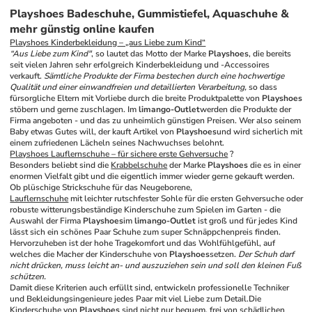
Playshoes Badeschuhe, Gummistiefel, Aquaschuhe &
mehr günstig online kaufen
Playshoes 
Kinderbekleidung
 – „aus Liebe zum Kind“
“Aus Liebe zum Kind"
, so lautet das Motto der Marke 
Playshoes
, die bereits 
seit vielen Jahren sehr erfolgreich Kinderbekleidung und -Accessoires 
verkauft. 
Sämtliche Produkte der Firma bestechen durch eine hochwertige 
Qualität und einer einwandfreien und detaillierten Verarbeitung,
 so dass 
fürsorgliche Eltern mit Vorliebe durch die breite Produktpalette von 
Playshoes
stöbern und gerne zuschlagen. Im 
limango-Outlet
werden die Produkte der 
Firma angeboten - und das zu unheimlich günstigen Preisen. Wer also seinem 
Baby etwas Gutes will, der kauft Artikel von 
Playshoes
und wird sicherlich mit 
einem zufriedenen Lächeln seines Nachwuchses belohnt.
Playshoes Lauflernschuhe – für sichere erste Gehversuche
 ?
Besonders beliebt sind die 
Krabbelschuhe
 der Marke 
Playshoes
 die es in einer 
enormen Vielfalt gibt und die eigentlich immer wieder gerne gekauft werden. 
Ob plüschige Strickschuhe für das Neugeborene,
Lauflernschuhe
 mit leichter rutschfester Sohle für die ersten Gehversuche oder 
robuste witterungsbeständige Kinderschuhe zum Spielen im Garten - die 
Auswahl der Firma 
Playshoes
im 
limango-Outlet
 ist groß und für jedes Kind 
lässt sich ein schönes Paar Schuhe zum super Schnäppchenpreis finden. 
Hervorzuheben ist der hohe Tragekomfort und das Wohlfühlgefühl, auf 
welches die Macher der Kinderschuhe von 
Playshoes
setzen. 
Der Schuh darf 
nicht drücken, muss leicht an- und auszuziehen sein und soll den kleinen Fuß 
schützen.
Damit diese Kriterien auch erfüllt sind, entwickeln professionelle Techniker 
und Bekleidungsingenieure jedes Paar mit viel Liebe zum Detail.
Die 
Kinderschuhe von 
Playshoes
 sind nicht nur bequem, frei von schädlichen 