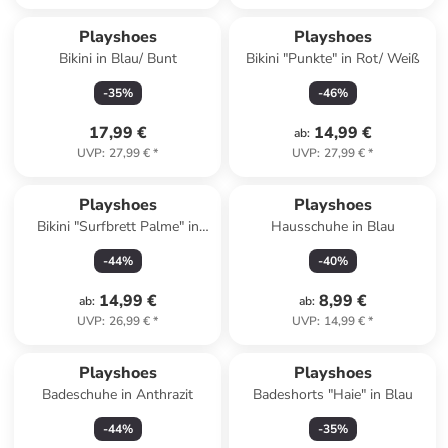
Playshoes
Playshoes
Bikini in Blau/ Bunt
Bikini "Punkte" in Rot/ Weiß
-
35
%
-
46
%
17,99 €
14,99 €
ab
:
UVP
:
27,99 €
*
UVP
:
27,99 €
*
Playshoes
Playshoes
Bikini "Surfbrett Palme" in
Hausschuhe in Blau
Orange
-
44
%
-
40
%
14,99 €
8,99 €
ab
:
ab
:
UVP
:
26,99 €
*
UVP
:
14,99 €
*
Playshoes
Playshoes
Badeschuhe in Anthrazit
Badeshorts "Haie" in Blau
-
44
%
-
35
%