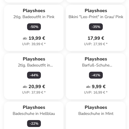
Playshoes
Playshoes
2tlg. Badeoutfit in Pink
Bikini "Leo-Print" in Grau/ Pink
-
50
%
-
35
%
19,99 €
17,99 €
ab
:
UVP
:
39,99 €
*
UVP
:
27,99 €
*
Playshoes
Playshoes
2tlg. Badeoutfit in
Barfuß-Schuhe
Dunkelblau/ Bunt
"Einhornmeerkatze" in
-
44
%
-
41
%
Hellblau/ Bunt
20,99 €
9,99 €
ab
:
ab
:
UVP
:
37,99 €
*
UVP
:
16,99 €
*
Playshoes
Playshoes
Badeschuhe in Hellblau
Badeschuhe in Mint
-
22
%