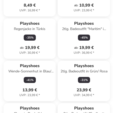
8,49 €
10,99 €
ab
:
UVP
:
16,99 €
*
UVP
:
23,99 €
*
Playshoes
Playshoes
Regenjacke in Türkis
2tlg. Badeoutfit "Maritim" in
Dunkelblau/ Weiß
-
35
%
-
45
%
19,99 €
19,99 €
ab
:
ab
:
UVP
:
30,99 €
*
UVP
:
36,99 €
*
Playshoes
Playshoes
Wende-Sonnenhut in Blau/
2tlg. Badeoutfit in Grün/ Rosa
Orange
-
41
%
-
31
%
13,99 €
23,99 €
UVP
:
23,99 €
*
UVP
:
34,99 €
*
Playshoes
Playshoes