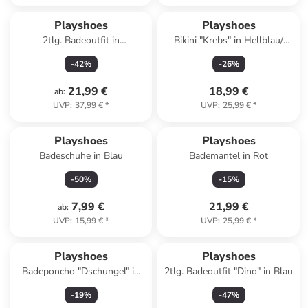
Playshoes
Playshoes
2tlg. Badeoutfit in
Bikini "Krebs" in Hellblau/
Dunkelblau/ Orange
Rosa
-
42
%
-
26
%
21,99 €
18,99 €
ab
:
UVP
:
37,99 €
*
UVP
:
25,99 €
*
Playshoes
Playshoes
Badeschuhe in Blau
Bademantel in Rot
-
50
%
-
15
%
7,99 €
21,99 €
ab
:
UVP
:
15,99 €
*
UVP
:
25,99 €
*
Playshoes
Playshoes
Badeponcho "Dschungel" in
2tlg. Badeoutfit "Dino" in Blau
Blau
-
19
%
-
47
%