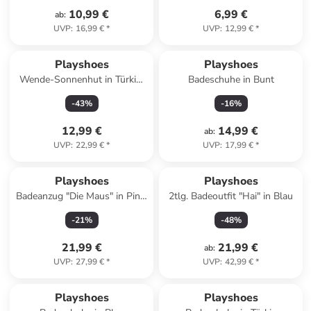
10,99 €
6,99 €
ab
:
UVP
:
16,99 €
*
UVP
:
12,99 €
*
Playshoes
Playshoes
Wende-Sonnenhut in Türkis/
Badeschuhe in Bunt
Blau
-
43
%
-
16
%
12,99 €
14,99 €
ab
:
UVP
:
22,99 €
*
UVP
:
17,99 €
*
Playshoes
Playshoes
Badeanzug "Die Maus" in Pink/
2tlg. Badeoutfit "Hai" in Blau
Bunt
-
21
%
-
48
%
21,99 €
21,99 €
ab
:
UVP
:
27,99 €
*
UVP
:
42,99 €
*
Playshoes
Playshoes