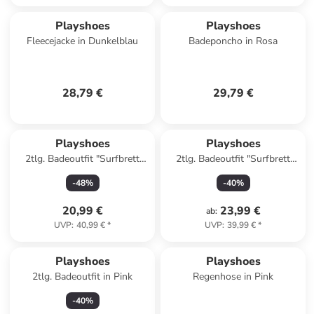
Playshoes
Playshoes
Fleecejacke in Dunkelblau
Badeponcho in Rosa
28,79 €
29,79 €
Playshoes
Playshoes
2tlg. Badeoutfit "Surfbrett
2tlg. Badeoutfit "Surfbrett
Palmen" in Orange
Palmen" in Orange
-
48
%
-
40
%
20,99 €
23,99 €
ab
:
UVP
:
40,99 €
*
UVP
:
39,99 €
*
Playshoes
Playshoes
2tlg. Badeoutfit in Pink
Regenhose in Pink
-
40
%