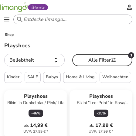
family
Shop
Playshoes
1
Beliebtheit
Alle Filter
Kinder
SALE
Babys
Home & Living
Weihnachten
Playshoes
Playshoes
Bikini in Dunkelblau/ Pink/ Lila
Bikini "Leo-Print" in Rosa/
Schwarz
-
46
%
-
35
%
14,99 €
17,99 €
ab
:
ab
:
UVP
:
27,99 €
*
UVP
:
27,99 €
*