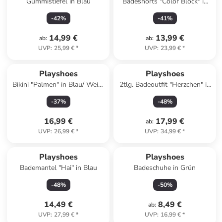
Gummistiefel in Blau
Badeshorts "Color Block" in
Blau/ Orange/ Creme
-
42
%
-
41
%
14,99 €
13,99 €
ab
:
ab
:
UVP
:
25,99 €
*
UVP
:
23,99 €
*
Playshoes
Playshoes
Bikini "Palmen" in Blau/ Weiß/
2tlg. Badeoutfit "Herzchen" in
Orange
Dunkelblau
-
37
%
-
48
%
16,99 €
17,99 €
ab
:
UVP
:
26,99 €
*
UVP
:
34,99 €
*
Playshoes
Playshoes
Bademantel "Hai" in Blau
Badeschuhe in Grün
-
48
%
-
50
%
14,49 €
8,49 €
ab
:
UVP
:
27,99 €
*
UVP
:
16,99 €
*