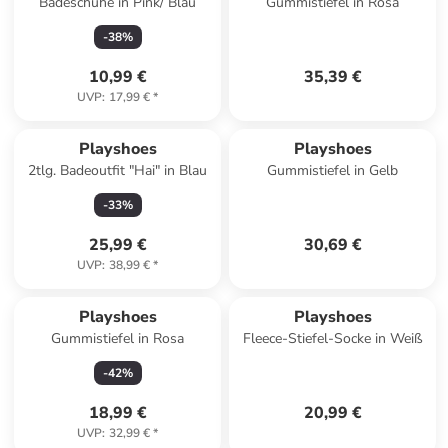
Badeschuhe in Pink/ Blau
Gummistiefel in Rosa
-
38
%
10,99 €
35,39 €
UVP
:
17,99 €
*
Playshoes
Playshoes
2tlg. Badeoutfit "Hai" in Blau
Gummistiefel in Gelb
-
33
%
25,99 €
30,69 €
UVP
:
38,99 €
*
Playshoes
Playshoes
Gummistiefel in Rosa
Fleece-Stiefel-Socke in Weiß
-
42
%
18,99 €
20,99 €
UVP
:
32,99 €
*