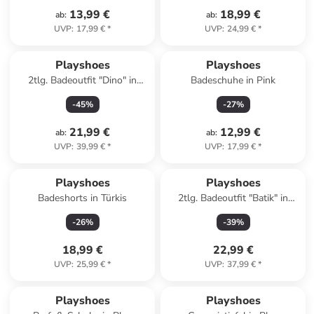
13,99 €
18,99 €
ab
:
ab
:
UVP
:
17,99 €
*
UVP
:
24,99 €
*
Playshoes
Playshoes
2tlg. Badeoutfit "Dino" in
Badeschuhe in Pink
Creme/ Hellblau
-
45
%
-
27
%
21,99 €
12,99 €
ab
:
ab
:
UVP
:
39,99 €
*
UVP
:
17,99 €
*
Playshoes
Playshoes
Badeshorts in Türkis
2tlg. Badeoutfit "Batik" in
Rosa/ Blau
-
26
%
-
39
%
18,99 €
22,99 €
UVP
:
25,99 €
*
UVP
:
37,99 €
*
Playshoes
Playshoes