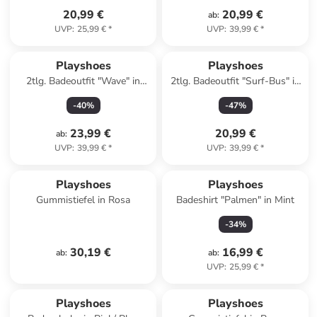
20,99 €
20,99 €
ab
:
UVP
:
25,99 €
*
UVP
:
39,99 €
*
Playshoes
Playshoes
2tlg. Badeoutfit "Wave" in
2tlg. Badeoutfit "Surf-Bus" in
Grün
Mint
-
40
%
-
47
%
23,99 €
20,99 €
ab
:
UVP
:
39,99 €
*
UVP
:
39,99 €
*
Playshoes
Playshoes
Gummistiefel in Rosa
Badeshirt "Palmen" in Mint
-
34
%
30,19 €
16,99 €
ab
:
ab
:
UVP
:
25,99 €
*
Playshoes
Playshoes