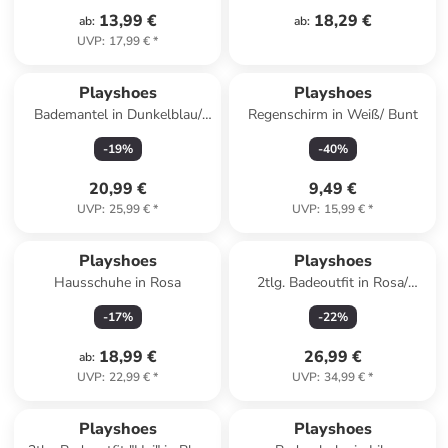
13,99 €
18,29 €
ab
:
ab
:
UVP
:
17,99 €
*
Playshoes
Playshoes
Bademantel in Dunkelblau/
Regenschirm in Weiß/ Bunt
Weiß
-
19
%
-
40
%
20,99 €
9,49 €
UVP
:
25,99 €
*
UVP
:
15,99 €
*
Playshoes
Playshoes
Hausschuhe in Rosa
2tlg. Badeoutfit in Rosa/
Hellblau
-
17
%
-
22
%
18,99 €
26,99 €
ab
:
UVP
:
22,99 €
*
UVP
:
34,99 €
*
Playshoes
Playshoes