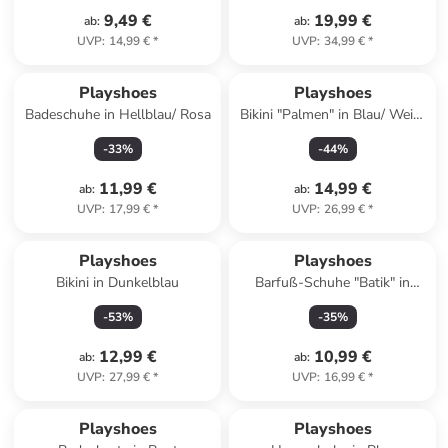
9,49 €
19,99 €
ab
:
ab
:
UVP
:
14,99 €
*
UVP
:
34,99 €
*
Playshoes
Playshoes
Badeschuhe in Hellblau/ Rosa
Bikini "Palmen" in Blau/ Weiß/
Orange
-
33
%
-
44
%
11,99 €
14,99 €
ab
:
ab
:
UVP
:
17,99 €
*
UVP
:
26,99 €
*
Playshoes
Playshoes
Bikini in Dunkelblau
Barfuß-Schuhe "Batik" in
Blau/ Rosa
-
53
%
-
35
%
12,99 €
10,99 €
ab
:
ab
:
UVP
:
27,99 €
*
UVP
:
16,99 €
*
Playshoes
Playshoes