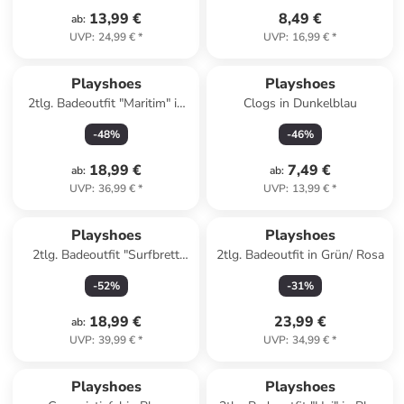
13,99 €
8,49 €
ab
:
UVP
:
24,99 €
*
UVP
:
16,99 €
*
Playshoes
Playshoes
2tlg. Badeoutfit "Maritim" in
Clogs in Dunkelblau
Dunkelblau/ Weiß
-
48
%
-
46
%
18,99 €
7,49 €
ab
:
ab
:
UVP
:
36,99 €
*
UVP
:
13,99 €
*
Playshoes
Playshoes
2tlg. Badeoutfit "Surfbrett
2tlg. Badeoutfit in Grün/ Rosa
Palmen" in Mint
-
52
%
-
31
%
18,99 €
23,99 €
ab
:
UVP
:
39,99 €
*
UVP
:
34,99 €
*
Playshoes
Playshoes