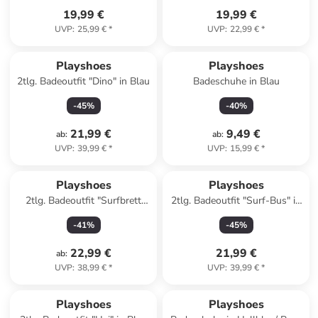
19,99 €
19,99 €
UVP
:
25,99 €
*
UVP
:
22,99 €
*
Playshoes
Playshoes
2tlg. Badeoutfit "Dino" in Blau
Badeschuhe in Blau
-
45
%
-
40
%
21,99 €
9,49 €
ab
:
ab
:
UVP
:
39,99 €
*
UVP
:
15,99 €
*
Playshoes
Playshoes
2tlg. Badeoutfit "Surfbrett
2tlg. Badeoutfit "Surf-Bus" in
Palmen" in Mint
Mint
-
41
%
-
45
%
22,99 €
21,99 €
ab
:
UVP
:
38,99 €
*
UVP
:
39,99 €
*
Playshoes
Playshoes