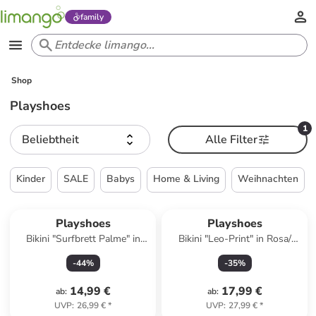
family
Shop
Playshoes
1
Beliebtheit
Alle Filter
Kinder
SALE
Babys
Home & Living
Weihnachten
Playshoes
Playshoes
Bikini "Surfbrett Palme" in
Bikini "Leo-Print" in Rosa/
Orange
Schwarz
-
44
%
-
35
%
14,99 €
17,99 €
ab
:
ab
:
UVP
:
26,99 €
*
UVP
:
27,99 €
*