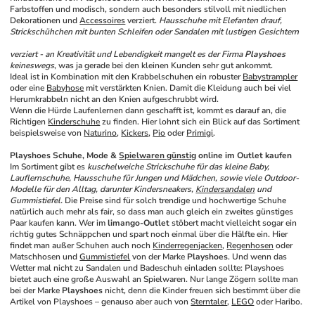
Farbstoffen und modisch, sondern auch besonders stilvoll mit niedlichen 
Dekorationen und 
Accessoires
 verziert. 
Hausschuhe mit Elefanten drauf, 
Strickschühchen mit bunten Schleifen oder Sandalen mit lustigen Gesichtern 
verziert - an Kreativität und Lebendigkeit mangelt es der Firma 
Playshoes
keineswegs
, was ja gerade bei den kleinen Kunden sehr gut ankommt.
Ideal ist in Kombination mit den Krabbelschuhen ein robuster 
Babystrampler
oder eine 
Babyhose
 mit verstärkten Knien. Damit die Kleidung auch bei viel 
Herumkrabbeln nicht an den Knien aufgeschrubbt wird.
Wenn die Hürde Laufenlernen dann geschafft ist, kommt es darauf an, die 
Richtigen 
Kinderschuhe
 zu finden. Hier lohnt sich ein Blick auf das Sortiment 
beispielsweise von 
Naturino
, 
Kickers
, 
Pio
 oder 
Primigi
.
Playshoes Schuhe, Mode & 
Spielwaren günstig
 online im Outlet kaufen
Im Sortiment gibt es 
kuschelweiche Strickschuhe für das kleine Baby, 
Lauflernschuhe, Hausschuhe für Jungen und Mädchen, sowie viele Outdoor-
Modelle für den Alltag, darunter Kindersneakers, 
Kindersandalen
 und 
Gummistiefel.
 Die Preise sind für solch trendige und hochwertige Schuhe 
natürlich auch mehr als fair, so dass man auch gleich ein zweites günstiges 
Paar kaufen kann. Wer im 
limango-Outlet
 stöbert macht vielleicht sogar ein 
richtig gutes Schnäppchen und spart noch einmal über die Hälfte ein. Hier 
findet man außer Schuhen auch noch 
Kinderregenjacken
, 
Regenhosen
 oder 
Matschhosen und 
Gummistiefel
 von der Marke 
Playshoes
. Und wenn das 
Wetter mal nicht zu Sandalen und Badeschuh einladen sollte: Playshoes 
bietet auch eine große Auswahl an Spielwaren. Nur lange Zögern sollte man 
bei der Marke 
Playshoes
 nicht, denn die Kinder freuen sich bestimmt über die 
Artikel von Playshoes – genauso aber auch von 
Sterntaler
, 
LEGO
 oder Haribo.