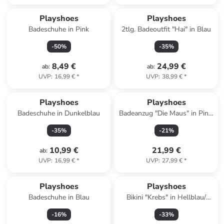
Playshoes
Playshoes
Badeschuhe in Pink
2tlg. Badeoutfit "Hai" in Blau
-
50
%
-
35
%
8,49 €
24,99 €
ab
:
ab
:
UVP
:
16,99 €
*
UVP
:
38,99 €
*
Playshoes
Playshoes
Badeschuhe in Dunkelblau
Badeanzug "Die Maus" in Pink/
Bunt
-
35
%
-
21
%
10,99 €
21,99 €
ab
:
UVP
:
16,99 €
*
UVP
:
27,99 €
*
Playshoes
Playshoes
Badeschuhe in Blau
Bikini "Krebs" in Hellblau/
Rosa
-
16
%
-
33
%