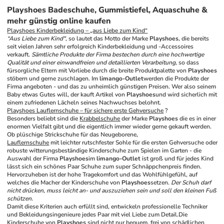
Playshoes Badeschuhe, Gummistiefel, Aquaschuhe &
mehr günstig online kaufen
Playshoes 
Kinderbekleidung
 – „aus Liebe zum Kind“
“Aus Liebe zum Kind"
, so lautet das Motto der Marke 
Playshoes
, die bereits 
seit vielen Jahren sehr erfolgreich Kinderbekleidung und -Accessoires 
verkauft. 
Sämtliche Produkte der Firma bestechen durch eine hochwertige 
Qualität und einer einwandfreien und detaillierten Verarbeitung,
 so dass 
fürsorgliche Eltern mit Vorliebe durch die breite Produktpalette von 
Playshoes
stöbern und gerne zuschlagen. Im 
limango-Outlet
werden die Produkte der 
Firma angeboten - und das zu unheimlich günstigen Preisen. Wer also seinem 
Baby etwas Gutes will, der kauft Artikel von 
Playshoes
und wird sicherlich mit 
einem zufriedenen Lächeln seines Nachwuchses belohnt.
Playshoes Lauflernschuhe – für sichere erste Gehversuche
 ?
Besonders beliebt sind die 
Krabbelschuhe
 der Marke 
Playshoes
 die es in einer 
enormen Vielfalt gibt und die eigentlich immer wieder gerne gekauft werden. 
Ob plüschige Strickschuhe für das Neugeborene,
Lauflernschuhe
 mit leichter rutschfester Sohle für die ersten Gehversuche oder 
robuste witterungsbeständige Kinderschuhe zum Spielen im Garten - die 
Auswahl der Firma 
Playshoes
im 
limango-Outlet
 ist groß und für jedes Kind 
lässt sich ein schönes Paar Schuhe zum super Schnäppchenpreis finden. 
Hervorzuheben ist der hohe Tragekomfort und das Wohlfühlgefühl, auf 
welches die Macher der Kinderschuhe von 
Playshoes
setzen. 
Der Schuh darf 
nicht drücken, muss leicht an- und auszuziehen sein und soll den kleinen Fuß 
schützen.
Damit diese Kriterien auch erfüllt sind, entwickeln professionelle Techniker 
und Bekleidungsingenieure jedes Paar mit viel Liebe zum Detail.
Die 
Kinderschuhe von 
Playshoes
 sind nicht nur bequem, frei von schädlichen 