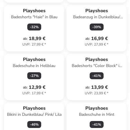
Playshoes
Playshoes
Badeshorts "Haie" in Blau
Badeanzug in Dunkelblau/
Pink
-
32
%
-
39
%
18,99 €
16,99 €
ab
:
ab
:
UVP
:
27,99 €
*
UVP
:
27,99 €
*
Playshoes
Playshoes
Badeschuhe in Hellblau
Badeshorts "Color Block" in
Blau/ Orange/ Creme
-
27
%
-
41
%
12,99 €
13,99 €
ab
:
ab
:
UVP
:
17,99 €
*
UVP
:
23,99 €
*
Playshoes
Playshoes
Bikini in Dunkelblau/ Pink/ Lila
Badeschuhe in Mint
-
46
%
-
41
%