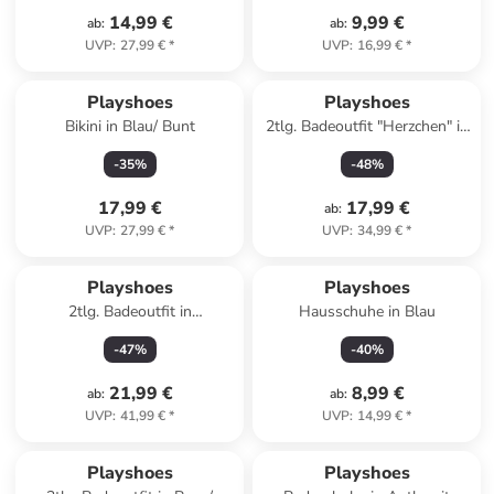
14,99 €
9,99 €
ab
:
ab
:
UVP
:
27,99 €
*
UVP
:
16,99 €
*
Playshoes
Playshoes
Bikini in Blau/ Bunt
2tlg. Badeoutfit "Herzchen" in
Dunkelblau
-
35
%
-
48
%
17,99 €
17,99 €
ab
:
UVP
:
27,99 €
*
UVP
:
34,99 €
*
Playshoes
Playshoes
2tlg. Badeoutfit in
Hausschuhe in Blau
Dunkelblau/ Bunt
-
47
%
-
40
%
21,99 €
8,99 €
ab
:
ab
:
UVP
:
41,99 €
*
UVP
:
14,99 €
*
Playshoes
Playshoes