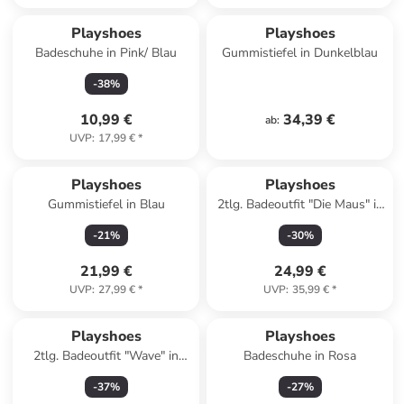
Playshoes
Playshoes
Badeschuhe in Pink/ Blau
Gummistiefel in Dunkelblau
-
38
%
10,99 €
34,39 €
ab
:
UVP
:
17,99 €
*
Playshoes
Playshoes
Gummistiefel in Blau
2tlg. Badeoutfit "Die Maus" in
Blau
-
21
%
-
30
%
21,99 €
24,99 €
UVP
:
27,99 €
*
UVP
:
35,99 €
*
Playshoes
Playshoes
2tlg. Badeoutfit "Wave" in
Badeschuhe in Rosa
Grün
-
37
%
-
27
%