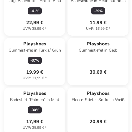
2tlg. Badeoutfit "Hai" in Blau
Badeschuhe in Hellblau/ Rosa
-
41
%
-
29
%
22,99 €
11,99 €
UVP
:
38,99 €
*
UVP
:
16,99 €
*
Playshoes
Playshoes
Gummistiefel in Türkis/ Grün
Gummistiefel in Gelb
-
37
%
19,99 €
30,69 €
UVP
:
31,99 €
*
Playshoes
Playshoes
Badeshirt "Palmen" in Mint
Fleece-Stiefel-Socke in Weiß
-
30
%
17,99 €
20,99 €
UVP
:
25,99 €
*