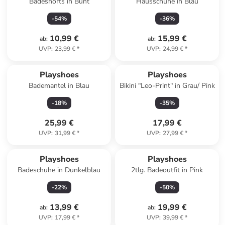
Badeshorts in Bunt
Hausschuhe in Blau
-
54
%
-
36
%
10,99 €
15,99 €
ab
:
ab
:
UVP
:
23,99 €
*
UVP
:
24,99 €
*
Playshoes
Playshoes
Bademantel in Blau
Bikini "Leo-Print" in Grau/ Pink
-
18
%
-
35
%
25,99 €
17,99 €
UVP
:
31,99 €
*
UVP
:
27,99 €
*
Playshoes
Playshoes
Badeschuhe in Dunkelblau
2tlg. Badeoutfit in Pink
-
22
%
-
50
%
13,99 €
19,99 €
ab
:
ab
:
UVP
:
17,99 €
*
UVP
:
39,99 €
*