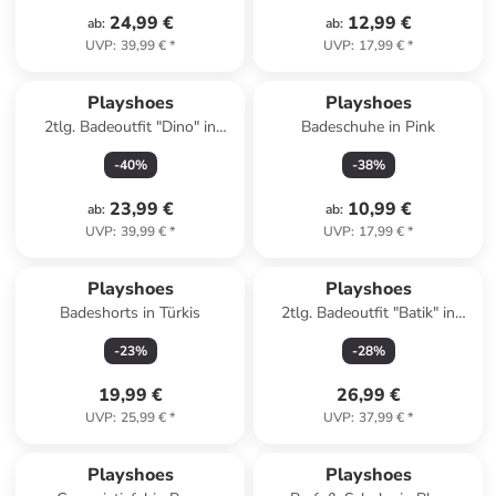
24,99 €
12,99 €
ab
:
ab
:
UVP
:
39,99 €
*
UVP
:
17,99 €
*
Playshoes
Playshoes
2tlg. Badeoutfit "Dino" in
Badeschuhe in Pink
Creme/ Hellblau
-
40
%
-
38
%
23,99 €
10,99 €
ab
:
ab
:
UVP
:
39,99 €
*
UVP
:
17,99 €
*
Playshoes
Playshoes
Badeshorts in Türkis
2tlg. Badeoutfit "Batik" in
Rosa/ Blau
-
23
%
-
28
%
19,99 €
26,99 €
UVP
:
25,99 €
*
UVP
:
37,99 €
*
Playshoes
Playshoes