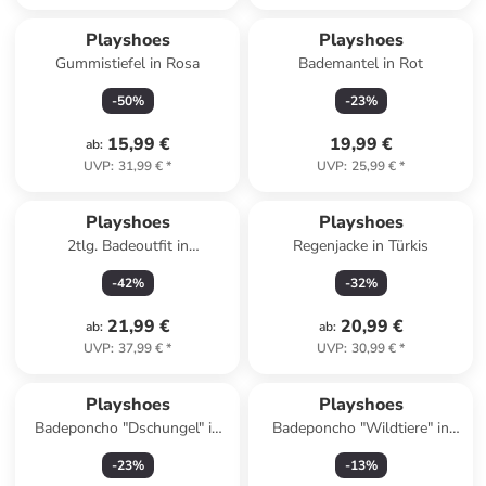
Playshoes
Playshoes
Gummistiefel in Rosa
Bademantel in Rot
-
50
%
-
23
%
15,99 €
19,99 €
ab
:
UVP
:
31,99 €
*
UVP
:
25,99 €
*
Playshoes
Playshoes
2tlg. Badeoutfit in
Regenjacke in Türkis
Dunkelblau/ Orange
-
42
%
-
32
%
21,99 €
20,99 €
ab
:
ab
:
UVP
:
37,99 €
*
UVP
:
30,99 €
*
Playshoes
Playshoes
Badeponcho "Dschungel" in
Badeponcho "Wildtiere" in
Blau
Hellbraun
-
23
%
-
13
%