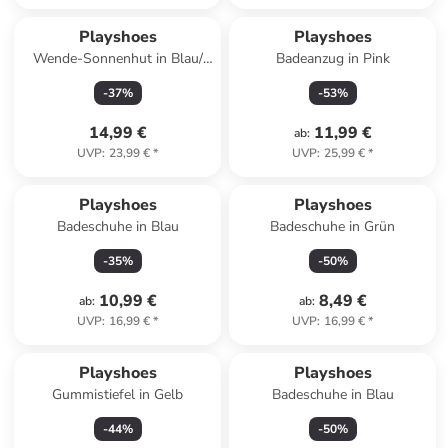
Playshoes
Playshoes
Wende-Sonnenhut in Blau/
Badeanzug in Pink
Orange
-
37
%
-
53
%
14,99 €
11,99 €
ab
:
UVP
:
23,99 €
*
UVP
:
25,99 €
*
Playshoes
Playshoes
Badeschuhe in Blau
Badeschuhe in Grün
-
35
%
-
50
%
10,99 €
8,49 €
ab
:
ab
:
UVP
:
16,99 €
*
UVP
:
16,99 €
*
Playshoes
Playshoes
Gummistiefel in Gelb
Badeschuhe in Blau
-
44
%
-
50
%