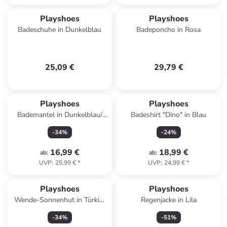
Playshoes
Playshoes
Badeschuhe in Dunkelblau
Badeponcho in Rosa
25,09 €
29,79 €
Playshoes
Playshoes
Bademantel in Dunkelblau/
Badeshirt "Dino" in Blau
Weiß
-
34
%
-
24
%
16,99 €
18,99 €
ab
:
ab
:
UVP
:
25,99 €
*
UVP
:
24,99 €
*
Playshoes
Playshoes
Wende-Sonnenhut in Türkis/
Regenjacke in Lila
Blau
-
34
%
-
51
%