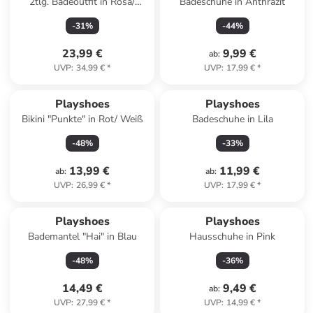
2tlg. Badeoutfit in Rosa/
Badeschuhe in Anthrazit
Hellblau
-
31
%
-
44
%
23,99 €
9,99 €
ab
:
UVP
:
34,99 €
*
UVP
:
17,99 €
*
Playshoes
Playshoes
Bikini "Punkte" in Rot/ Weiß
Badeschuhe in Lila
-
48
%
-
33
%
13,99 €
11,99 €
ab
:
ab
:
UVP
:
26,99 €
*
UVP
:
17,99 €
*
Playshoes
Playshoes
Bademantel "Hai" in Blau
Hausschuhe in Pink
-
48
%
-
36
%
14,49 €
9,49 €
ab
:
UVP
:
27,99 €
*
UVP
:
14,99 €
*