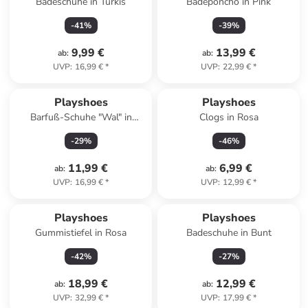
Badeschuhe in Türkis
Badeponcho in Pink
-
41
%
-
39
%
9,99 €
13,99 €
ab
:
ab
:
UVP
:
16,99 €
*
UVP
:
22,99 €
*
Playshoes
Playshoes
Barfuß-Schuhe "Wal" in
Clogs in Rosa
Dunkelblau
-
29
%
-
46
%
11,99 €
6,99 €
ab
:
ab
:
UVP
:
16,99 €
*
UVP
:
12,99 €
*
Playshoes
Playshoes
Gummistiefel in Rosa
Badeschuhe in Bunt
-
42
%
-
27
%
18,99 €
12,99 €
ab
:
ab
:
UVP
:
32,99 €
*
UVP
:
17,99 €
*