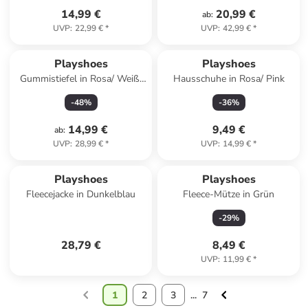
14,99 €
20,99 €
ab
:
UVP
:
22,99 €
*
UVP
:
42,99 €
*
Playshoes
Playshoes
Gummistiefel in Rosa/ Weiß/
Hausschuhe in Rosa/ Pink
Bunt
-
48
%
-
36
%
14,99 €
9,49 €
ab
:
UVP
:
28,99 €
*
UVP
:
14,99 €
*
Playshoes
Playshoes
Fleecejacke in Dunkelblau
Fleece-Mütze in Grün
-
29
%
28,79 €
8,49 €
UVP
:
11,99 €
*
1
2
3
...
7