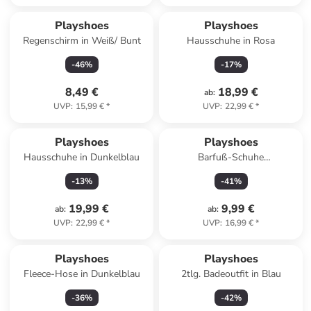
Playshoes
Playshoes
Regenschirm in Weiß/ Bunt
Hausschuhe in Rosa
-
46
%
-
17
%
8,49 €
18,99 €
ab
:
UVP
:
15,99 €
*
UVP
:
22,99 €
*
Playshoes
Playshoes
Hausschuhe in Dunkelblau
Barfuß-Schuhe
"Einhornmeerkatze" in
-
13
%
-
41
%
Hellblau/ Bunt
19,99 €
9,99 €
ab
:
ab
:
UVP
:
22,99 €
*
UVP
:
16,99 €
*
Playshoes
Playshoes
Fleece-Hose in Dunkelblau
2tlg. Badeoutfit in Blau
-
36
%
-
42
%