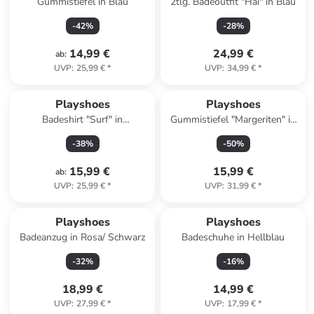
Gummistiefel in Blau
2tlg. Badeoutfit "Hai" in Blau
-
42
%
-
28
%
14,99 €
24,99 €
ab
:
UVP
:
25,99 €
*
UVP
:
34,99 €
*
Playshoes
Playshoes
Badeshirt "Surf" in
Gummistiefel "Margeriten" in
Dunkelblau/ Bunt
Rosa
-
38
%
-
50
%
15,99 €
15,99 €
ab
:
UVP
:
25,99 €
*
UVP
:
31,99 €
*
Playshoes
Playshoes
Badeanzug in Rosa/ Schwarz
Badeschuhe in Hellblau
-
32
%
-
16
%
18,99 €
14,99 €
UVP
:
27,99 €
*
UVP
:
17,99 €
*