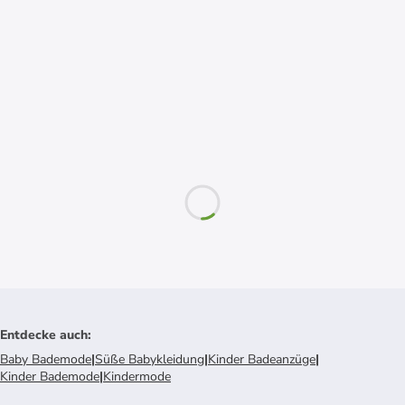
Entdecke auch
:
Baby Bademode
|
Süße Babykleidung
|
Kinder Badeanzüge
|
Kinder Bademode
|
Kindermode