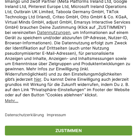
Kundenservice
Shop
Aktionen
Travel
limango.nl
limango.pl
* Streichpreise entsprechen der unverbindlichen Preisempfehlung des