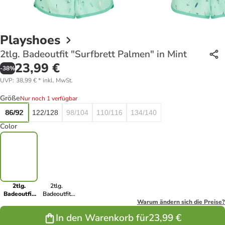
Playshoes
2tlg. Badeoutfit "Surfbrett Palmen" in Mint
23,99 €
-
38
%
UVP
:
38,99 €
*
inkl. MwSt.
Größe
Nur noch 1 verfügbar
86/92
122/128
98/104
110/116
134/140
Color
2tlg.
2tlg.
Badeoutfit
Badeoutfit
"Surfbrett
"Surfbrett
Warum ändern sich die Preise?
Palmen" in
Palmen" in
In den Warenkorb für
23,99 €
Mint
Orange