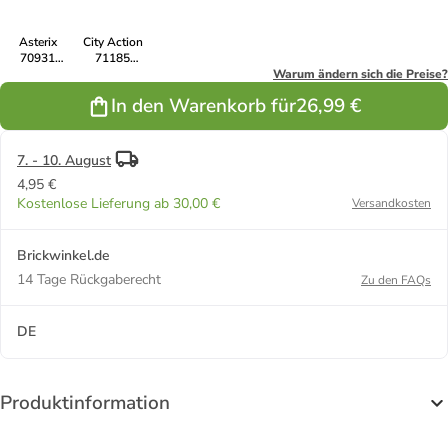
Plowhorn &
Chinesisch
4+
D'Angelo 4+
Inspiriert
Asterix
City Action
70931
71185
Großes
Arbeiter mit
Warum ändern sich die Preise?
Dorffest 5+
Bodensäge
In den Warenkorb für
26,99 €
7. - 10. August
4,95 €
Kostenlose Lieferung ab 30,00 €
Versandkosten
Brickwinkel.de
14 Tage Rückgaberecht
Zu den FAQs
DE
Produktinformation