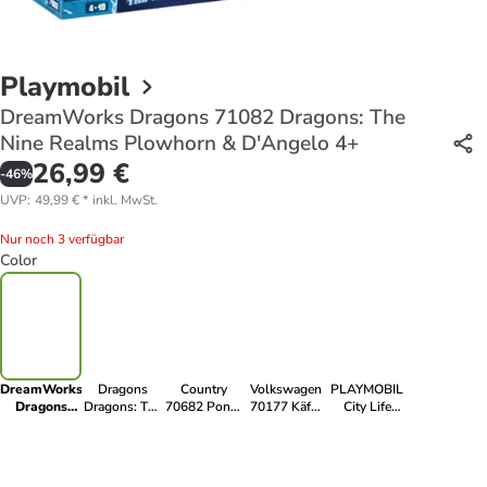
Playmobil
DreamWorks Dragons 71082 Dragons: The
Nine Realms Plowhorn & D'Angelo 4+
26,99 €
-
46
%
UVP
:
49,99 €
*
inkl. MwSt.
Nur noch 3 verfügbar
Color
DreamWorks
Dragons
Country
Volkswagen
PLAYMOBIL
Dragons
Dragons: The
70682 Ponys
70177 Käfer
City Life
71082
Nine Realms
mit Fohlen ab
5+
71331 Anbau
Dragons:
- Wu & Wei
4 Jahren
Klimakunde
The Nine
mit Jun
Klassenzimmer
Realms
71080,
der Zukunft