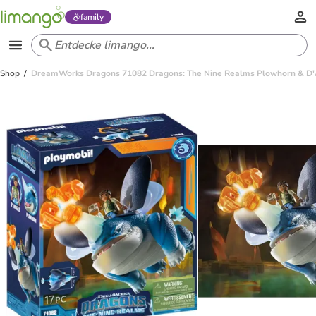
family
Shop
DreamWorks Dragons 71082 Dragons: The Nine Realms Plowhorn & D'