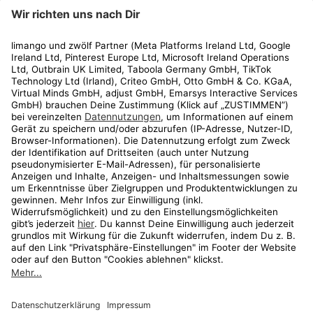
limango
Rechtliches
Kundenservice
Shop
Aktionen
Travel