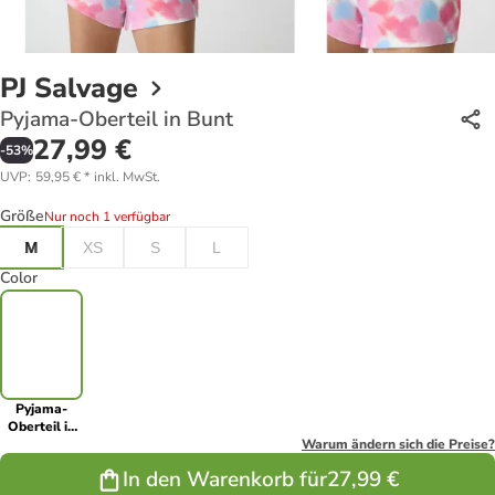
PJ Salvage
Pyjama-Oberteil in Bunt
27,99 €
-
53
%
UVP
:
59,95 €
*
inkl. MwSt.
Größe
Nur noch 1 verfügbar
M
XS
S
L
Color
Pyjama-
Oberteil in
Bunt
Warum ändern sich die Preise?
In den Warenkorb für
27,99 €