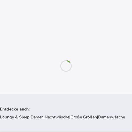
Entdecke auch
:
Lounge & Sleep
|
Damen Nachtwäsche
|
Große Größen
|
Damenwäsche