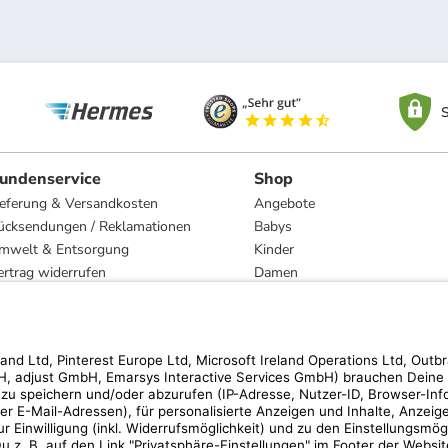
S
undenservice
Shop
ieferung & Versandkosten
Angebote
ücksendungen / Reklamationen
Babys
mwelt & Entsorgung
Kinder
ertrag widerrufen
Damen
esetzliche Gewährleistung und Reparatur
Herren
Wohnen
Trachten
Marken