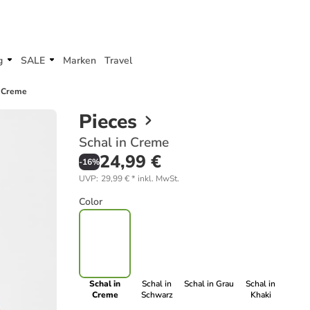
g
SALE
Marken
Travel
n Creme
Pieces
Schal in Creme
24,99 €
-
16
%
UVP
:
29,99 €
*
inkl. MwSt.
Color
Schal in
Schal in
Schal in Grau
Schal in
Creme
Schwarz
Khaki