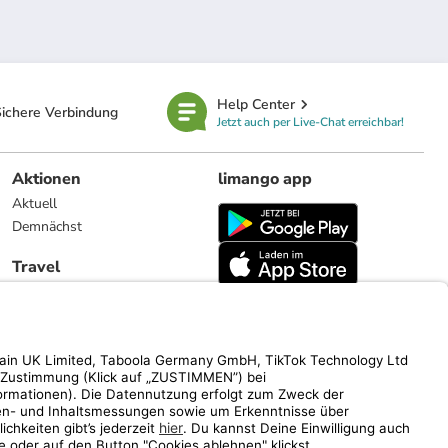
Help Center
ichere Verbindung
Jetzt auch per Live-Chat erreichbar!
Aktionen
limango app
Aktuell
Demnächst
Travel
Reiseangebote
limango.nl
limango.pl