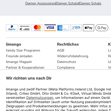
Damen Accessoires
|
Damen Schals
|
Damen Schals
limango
Rechtliches
K
family Star Programm
AGB
L
Freunde einladen
Widerrufsbelehrung
R
limango Magazin
Datenschutz
U
Partner & Kooperationen
Compliance
V
Jobs
Impressum
G
Presse
Privatsphäre-Einstellungen
Mediadaten
Geschenkgutscheinbedingungen