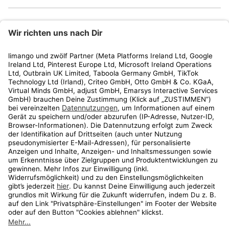
limango
Rechtliches
Kundenservice
Shop
Aktionen
Travel