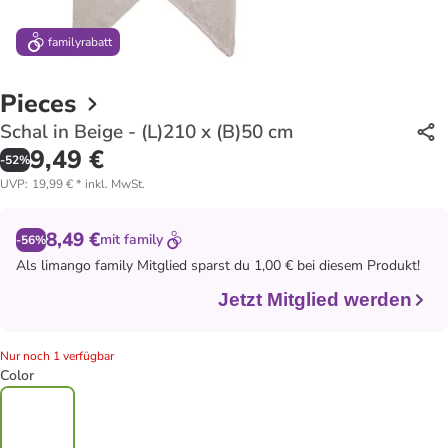
family
rabatt
Pieces
Schal in Beige - (L)210 x (B)50 cm
9,49 €
-
52
%
UVP
:
19,99 €
*
inkl. MwSt.
8,49 €
mit
family
-56%
Als
limango family
Mitglied sparst du 1,00 € bei diesem Produkt!
Jetzt Mitglied werden
Nur noch 1 verfügbar
Color