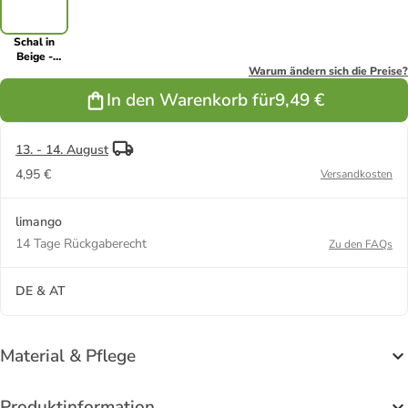
Schal in
Beige -
(L)210 x
Warum ändern sich die Preise?
(B)50 cm
In den Warenkorb für
9,49 €
13. - 14. August
4,95 €
Versandkosten
limango
14 Tage Rückgaberecht
Zu den FAQs
DE & AT
Material & Pflege
Produktinformation