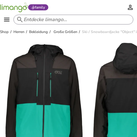
family
Shop
Herren
Bekleidung
Große Größen
Ski-/ Snowboardjacke "Object" i