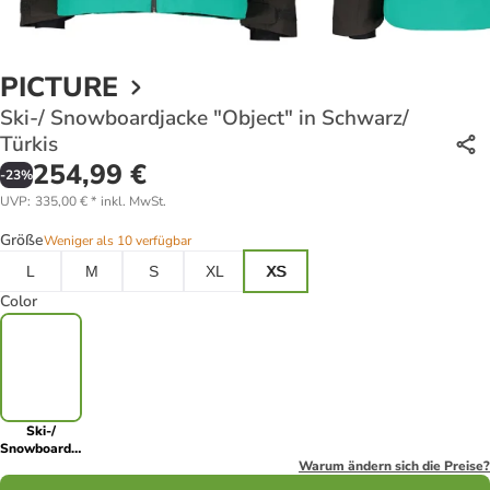
PICTURE
Ski-/ Snowboardjacke "Object" in Schwarz/
Türkis
254,99 €
-
23
%
UVP
:
335,00 €
*
inkl. MwSt.
Größe
Weniger als 10 verfügbar
L
M
S
XL
XS
Color
Ski-/
Snowboardjacke
"Object" in
Warum ändern sich die Preise?
Schwarz/