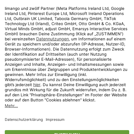
Rechtliches
Kundenservice
Shop
Aktionen
Travel
limango.nl
limango.pl