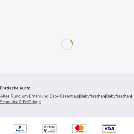
Entdecke auch
:
Alles Rund um Ernährung
|
Baby Essentials
|
Babyflaschen
|
Babyflaschen
|
Schnuller & Beißringe