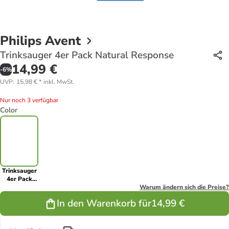
Philips Avent
Trinksauger 4er Pack Natural Response
14,99 €
-
6
%
UVP
:
15,98 €
*
inkl. MwSt.
Nur noch 3 verfügbar
Color
Trinksauger
4er Pack
Natural
Warum ändern sich die Preise?
Response
In den Warenkorb für
14,99 €