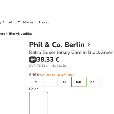
g
SALE
Marken
Travel
Core in BlackGreenBlue
Phil & Co. Berlin
Retro Boxer Jersey Core in BlackGree
38,33 €
-
49
%
UVP
:
76,62 €
*
inkl. MwSt.
Größe
Weniger als 10 verfügbar
M
L
XL
XXL
3XL
Color