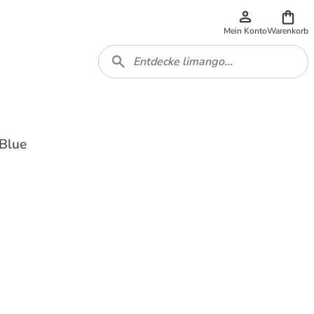
Mein Konto
Warenkorb
nBlue