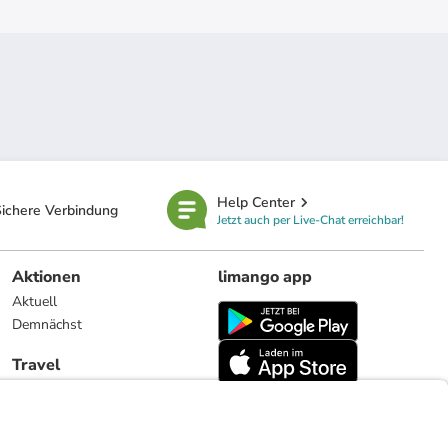
Help Center
ichere Verbindung
Jetzt auch per Live-Chat erreichbar!
Aktionen
limango app
Aktuell
Demnächst
Travel
Reiseangebote