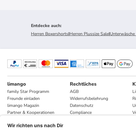
Entdecke auch
:
Herren Boxershorts
|
Herren Plussize Sale
|
Unterwäsche 
limango
Rechtliches
K
family Star Programm
AGB
L
Freunde einladen
Widerrufsbelehrung
R
limango Magazin
Datenschutz
U
Partner & Kooperationen
Compliance
V
Jobs
Impressum
G
Presse
Privatsphäre-Einstellungen
Mediadaten
Geschenkgutscheinbedingungen