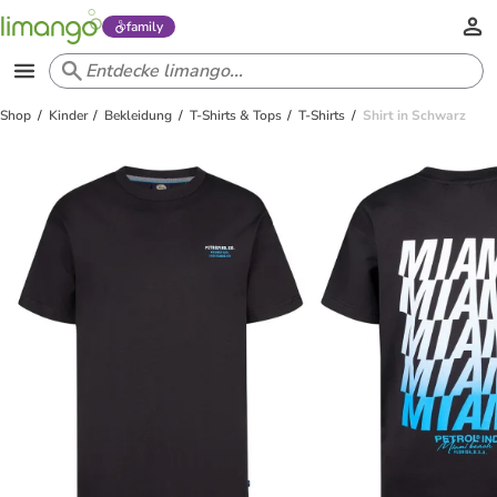
family
Shop
Kinder
Bekleidung
T-Shirts & Tops
T-Shirts
Shirt in Schwarz