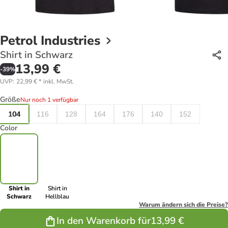
Petrol Industries
Shirt in Schwarz
13,99 €
-
39
%
UVP
:
22,99 €
*
inkl. MwSt.
Größe
Nur noch 1 verfügbar
104
116
128
164
176
140
152
Color
Shirt in
Shirt in
Schwarz
Hellblau
Warum ändern sich die Preise?
In den Warenkorb für
13,99 €