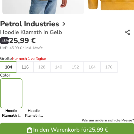
Petrol Industries
Hoodie Klamath in Gelb
25,99 €
-
43
%
UVP
:
45,99 €
*
inkl. MwSt.
Größe
Nur noch 1 verfügbar
104
116
128
140
152
164
176
Color
Hoodie
Hoodie
Klamath in
Klamath in
Gelb
Schwarz
Warum ändern sich die Preise?
In den Warenkorb für
25,99 €