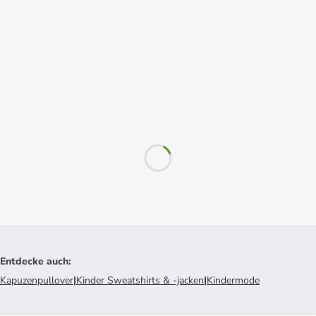
Entdecke auch
:
Kapuzenpullover
|
Kinder Sweatshirts & -jacken
|
Kindermode