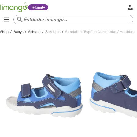
family
Shop
Babys
Schuhe
Sandalen
Sandalen "Espi" in Dunkelblau/ Hellblau