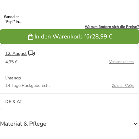
Sandalen
"Espi" in
Grau/ Grün
Warum ändern sich die Preise?
In den Warenkorb für
28,99 €
12. August
4,95 €
Versandkosten
limango
14 Tage Rückgaberecht
Zu den FAQs
DE & AT
Material & Pflege