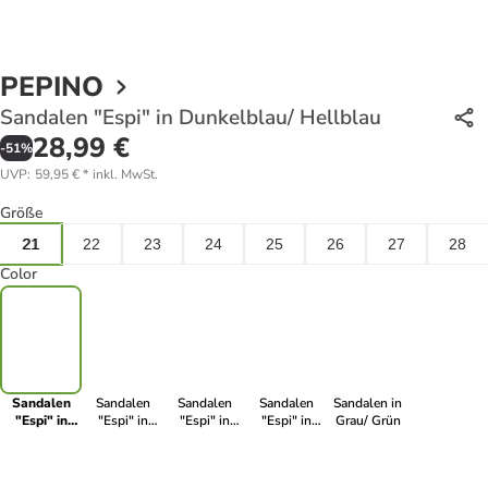
PEPINO
Sandalen "Espi" in Dunkelblau/ Hellblau
28,99 €
-
51
%
UVP
:
59,95 €
*
inkl. MwSt.
Größe
21
22
23
24
25
26
27
28
Color
Sandalen
Sandalen
Sandalen
Sandalen
Sandalen in
"Espi" in
"Espi" in
"Espi" in
"Espi" in
Grau/ Grün
Dunkelblau/
Hellbraun
Dunkelblau
Grau/ Grün
Hellblau