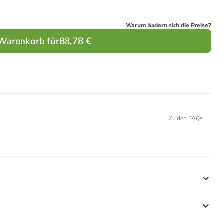
Warum ändern sich die Preise?
 Warenkorb für
88,78 €
Zu den FAQs