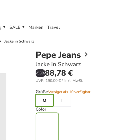
g
SALE
Marken
Travel
Jacke in Schwarz
Pepe Jeans
Jacke in Schwarz
88,78 €
-
53
%
UVP
:
190,00 €
*
inkl. MwSt.
Größe
Weniger als 10 verfügbar
M
L
Color