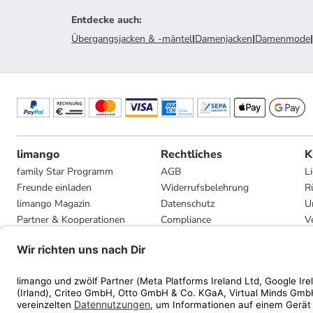
Entdecke auch
:
Übergangsjacken & -mäntel
|
Damenjacken
|
Damenmode
|
limango
Rechtliches
K
family Star Programm
AGB
L
Freunde einladen
Widerrufsbelehrung
R
limango Magazin
Datenschutz
U
Partner & Kooperationen
Compliance
V
Jobs
Impressum
G
Presse
Privatsphäre-Einstellungen
Mediadaten
Geschenkgutscheinbedingungen