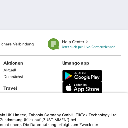
Help Center
ichere Verbindung
Jetzt auch per Live-Chat erreichbar!
Aktionen
limango app
Aktuell
Demnächst
Travel
Reiseangebote