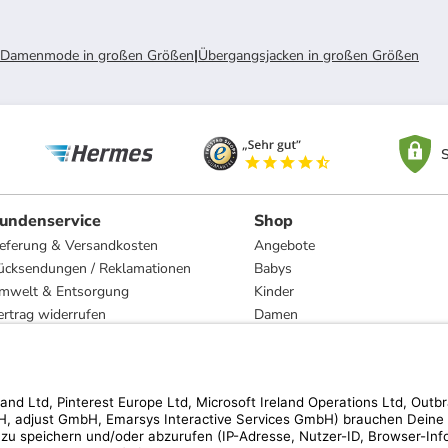
Damenmode in großen Größen
|
Übergangsjacken in großen Größen
S
undenservice
Shop
ieferung & Versandkosten
Angebote
ücksendungen / Reklamationen
Babys
mwelt & Entsorgung
Kinder
ertrag widerrufen
Damen
esetzliche Gewährleistung und Reparatur
Herren
Wohnen
Trachten
Marken