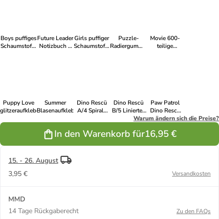
30 Blatt
Boys puffiges
Future Leader
Girls puffiger
Puzzle-
Movie 600-
Schaumstoff-
Notizbuch +
Schaumstoff-
Radiergummi-
teilige
Aufkleberset
Gelschreiberset
Aufklebersatz
Set
Aufkleber-
Satz
Puppy Love
Summer
Dino Rescü
Dino Rescü
Paw Patrol
glitzeraufkleberbuch
Blasenaufkleber
A/4 Spiral-
B/5 Liniertes
Dino Rescü
Skizzenbuch
Notizbuch 40
Warum ändern sich die Preise?
A/4 Spiral-
30 Blatt
Blatt
Skizzenbuch
In den Warenkorb für
16,95 €
40 Blatt
15. - 26. August
3,95 €
Versandkosten
MMD
14 Tage Rückgaberecht
Zu den FAQs