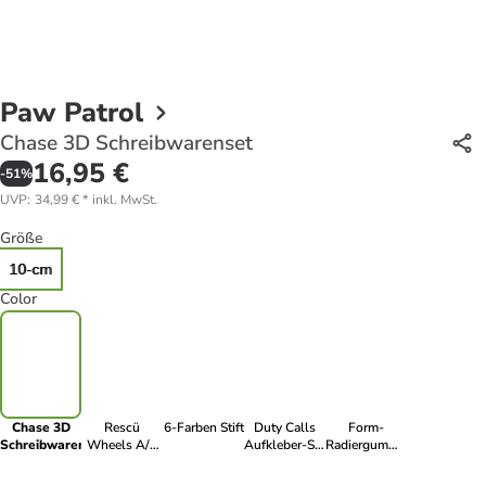
Paw Patrol
Chase 3D Schreibwarenset
16,95 €
-
51
%
UVP
:
34,99 €
*
inkl. MwSt.
Größe
10-cm
Color
Chase 3D
Rescü
6-Farben Stift
Duty Calls
Form-
Schreibwarenset
Wheels A/4
Aufkleber-Set
Radiergummi-
Spiral-
5 Bögen
Set 3 Stück
Skizzenbuch,