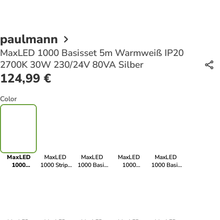
paulmann
MaxLED 1000 Basisset 5m Warmweiß IP20
2700K 30W 230/24V 80VA Silber
124,99 €
Color
MaxLED
MaxLED
MaxLED
MaxLED
MaxLED
1000
1000 Stripe
1000 Basis
1000
1000 Basis
Basisset 5m
2,5m
Set 3m Full-
Basisset 1,5m
Set 1,5m
Warmweiß
Warmweiß
Line COB
Neutralweiß
Full-Line
IP20 2700K
IP20 2700K
RGBW
IP20 4000K
COB RGBW
30W
18W 24V
3000K 27W
12W
3000K 17W
230/24V
Silber
230/24V
230/24V
230/24V
80VA Silber
silber
24VA Silber
silber