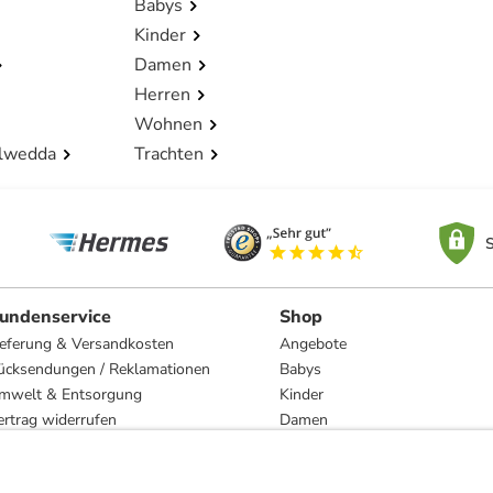
Babys
Kinder
Damen
Herren
Wohnen
lwedda
Trachten
S
undenservice
Shop
ieferung & Versandkosten
Angebote
ücksendungen / Reklamationen
Babys
mwelt & Entsorgung
Kinder
ertrag widerrufen
Damen
esetzliche Gewährleistung und Reparatur
Herren
Wohnen