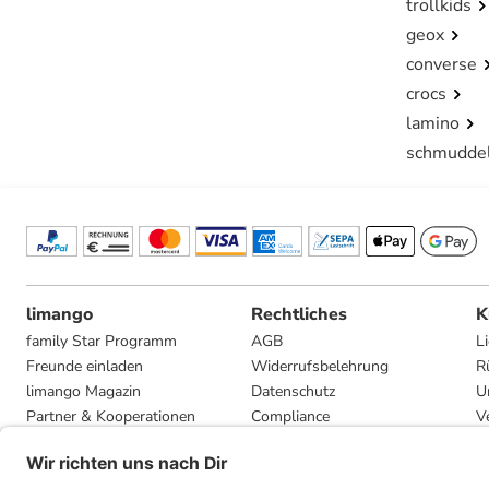
trollkids
geox
converse
crocs
lamino
schmudde
limango
Rechtliches
K
family Star Programm
AGB
L
Freunde einladen
Widerrufsbelehrung
R
limango Magazin
Datenschutz
U
Partner & Kooperationen
Compliance
V
Jobs
Impressum
G
Presse
Privatsphäre-Einstellungen