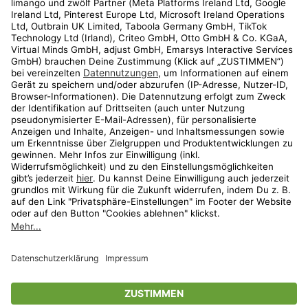
Kundenservice
Shop
Aktionen
Travel
limango.nl
limango.pl
* Streichpreise entsprechen der unverbindlichen Preisempfehlung des