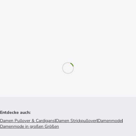
Entdecke auch
:
Damen Pullover & Cardigans
|
Damen Strickpullover
|
Damenmode
|
Damenmode in großen Größen