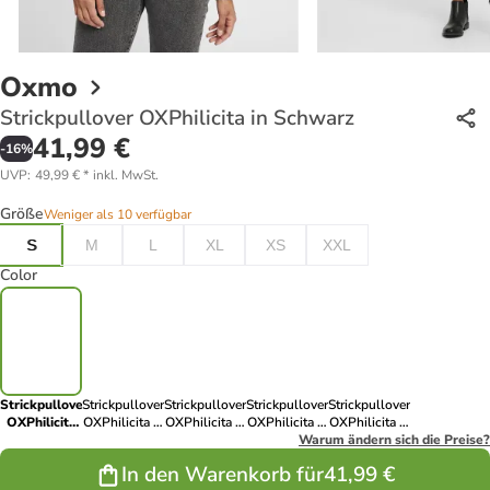
Oxmo
Strickpullover OXPhilicita in Schwarz
41,99 €
-
16
%
UVP
:
49,99 €
*
inkl. MwSt.
Größe
Weniger als 10 verfügbar
S
M
L
XL
XS
XXL
Color
Strickpullover
Strickpullover
Strickpullover
Strickpullover
Strickpullover
OXPhilicita
OXPhilicita in
OXPhilicita in
OXPhilicita in
OXPhilicita in
in Schwarz
Braun
Grau
Grau
Warum ändern sich die Preise?
Braun
In den Warenkorb für
41,99 €