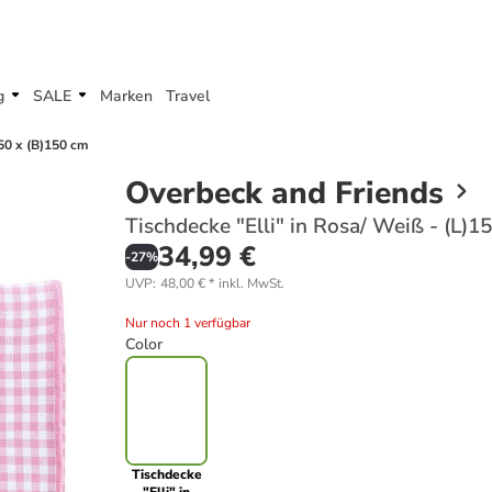
g
SALE
Marken
Travel
150 x (B)150 cm
Overbeck and Friends
Tischdecke "Elli" in Rosa/ Weiß - (L)1
34,99 €
-
27
%
UVP
:
48,00 €
*
inkl. MwSt.
Nur noch 1 verfügbar
Color
Tischdecke