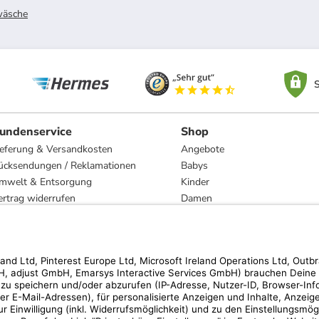
wäsche
S
undenservice
Shop
ieferung & Versandkosten
Angebote
ücksendungen / Reklamationen
Babys
mwelt & Entsorgung
Kinder
ertrag widerrufen
Damen
esetzliche Gewährleistung und Reparatur
Herren
Wohnen
Trachten
Marken