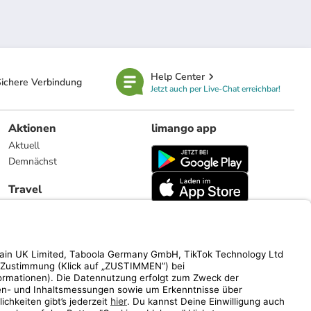
Help Center
ichere Verbindung
Jetzt auch per Live-Chat erreichbar!
Aktionen
limango app
Aktuell
Demnächst
Travel
Reiseangebote
limango.nl
limango.pl