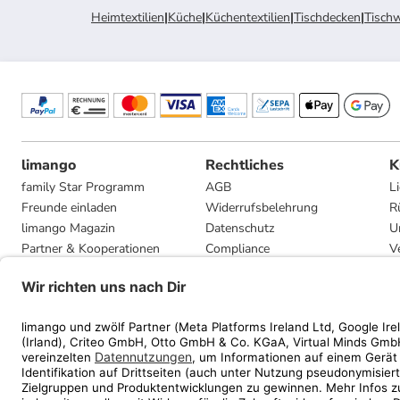
Heimtextilien
|
Küche
|
Küchentextilien
|
Tischdecken
|
Tisch
limango
Rechtliches
K
family Star Programm
AGB
L
Freunde einladen
Widerrufsbelehrung
R
limango Magazin
Datenschutz
U
Partner & Kooperationen
Compliance
V
Jobs
Impressum
G
Presse
Privatsphäre-Einstellungen
Mediadaten
Geschenkgutscheinbedingungen