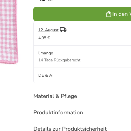
"Elli" in
Rosa/ Weiß -
(L)150 x
In den
(B)150 cm
12. August
4,95 €
limango
14 Tage Rückgaberecht
DE & AT
Material & Pflege
Produktinformation
Details zur Produktsicherheit