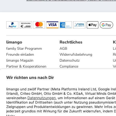
limango
Rechtliches
K
family Star Programm
AGB
L
Freunde einladen
Widerrufsbelehrung
R
limango Magazin
Datenschutz
U
Partner & Kooperationen
Compliance
V
Jobs
Impressum
G
Presse
Privatsphäre-Einstellungen
Mediadaten
Geschenkgutscheinbedingungen