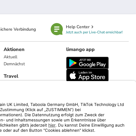
Help Center
ichere Verbindung
Jetzt auch per Live-Chat erreichbar!
Aktionen
limango app
Aktuell
Demnächst
Travel
Reiseangebote
limango.nl
limango.pl