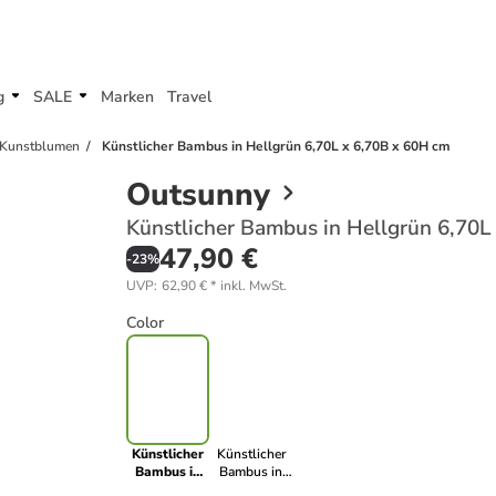
g
SALE
Marken
Travel
 Kunstblumen
Künstlicher Bambus in Hellgrün 6,70L x 6,70B x 60H cm
Outsunny
Künstlicher Bambus in Hellgrün 6,70L
47,90 €
-
23
%
UVP
:
62,90 €
*
inkl. MwSt.
Color
Künstlicher
Künstlicher
Bambus in
Bambus in
Hellgrün
Grün 15,50L