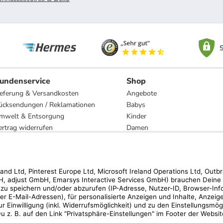
S
undenservice
Shop
ieferung & Versandkosten
Angebote
ücksendungen / Reklamationen
Babys
mwelt & Entsorgung
Kinder
ertrag widerrufen
Damen
esetzliche Gewährleistung und Reparatur
Herren
Wohnen
Trachten
Marken