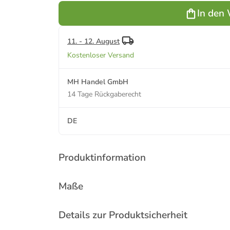
6,70L x
x 15,50B x
In den
6,70B x 60H
120H cm
cm
11. - 12. August
Kostenloser Versand
MH Handel GmbH
14 Tage Rückgaberecht
DE
Produktinformation
Maße
Details zur Produktsicherheit