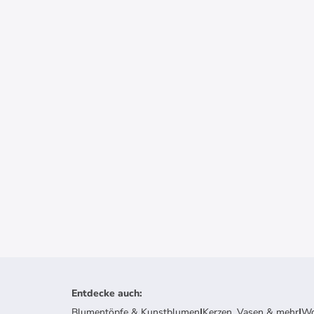
Entdecke auch
:
Blumentöpfe & Kunstblumen
|
Kerzen, Vasen & mehr
|
Wo